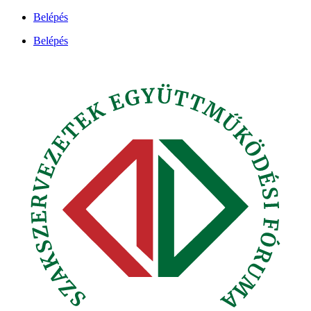
Ugrás
Belépés
a
Belépés
tartalomhoz