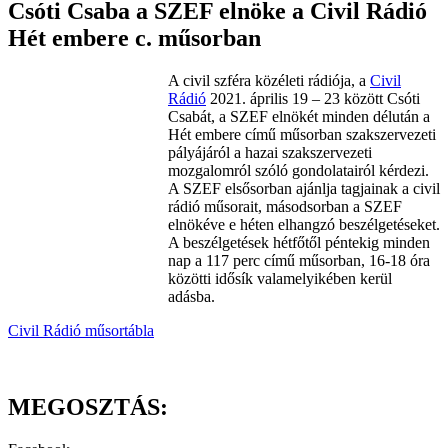
Csóti Csaba a SZEF elnöke a Civil Rádió
Hét embere c. műsorban
A civil szféra közéleti rádiója, a
Civil
Rádió
2021. április 19 – 23 között Csóti
Csabát, a SZEF elnökét minden délután a
Hét embere című műsorban szakszervezeti
pályájáról a hazai szakszervezeti
mozgalomról szóló gondolatairól kérdezi.
A SZEF elsősorban ajánlja tagjainak a civil
rádió műsorait, másodsorban a SZEF
elnökéve e héten elhangzó beszélgetéseket.
A beszélgetések hétfőtől péntekig minden
nap a 117 perc című műsorban, 16-18 óra
közötti idősík valamelyikében kerül
adásba.
Civil Rádió műsortábla
MEGOSZTÁS: