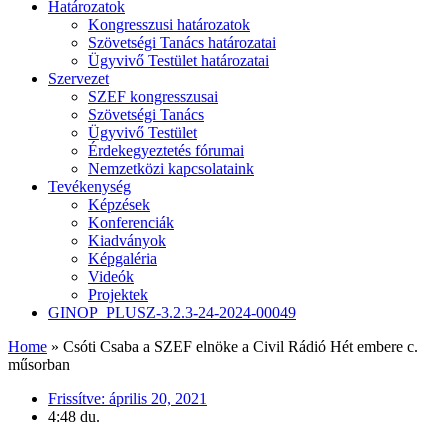
Határozatok
Kongresszusi határozatok
Szövetségi Tanács határozatai
Ügyvivő Testület határozatai
Szervezet
SZEF kongresszusai
Szövetségi Tanács
Ügyvivő Testület
Érdekegyeztetés fórumai
Nemzetközi kapcsolataink
Tevékenység
Képzések
Konferenciák
Kiadványok
Képgaléria
Videók
Projektek
GINOP_PLUSZ-3.2.3-24-2024-00049
Home
»
Csóti Csaba a SZEF elnöke a Civil Rádió Hét embere c.
műsorban
Frissítve:
április 20, 2021
4:48 du.