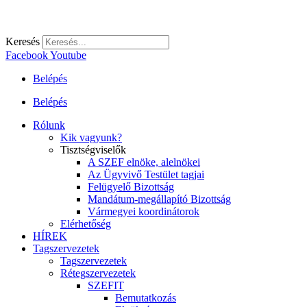
Keresés
Facebook
Youtube
Belépés
Belépés
Rólunk
Kik vagyunk?
Tisztségviselők
A SZEF elnöke, alelnökei
Az Ügyvivő Testület tagjai
Felügyelő Bizottság
Mandátum-megállapító Bizottság
Vármegyei koordinátorok
Elérhetőség
HÍREK
Tagszervezetek
Tagszervezetek
Rétegszervezetek
SZEFIT
Bemutatkozás