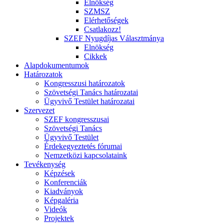
Elnökség
SZMSZ
Elérhetőségek
Csatlakozz!
SZEF Nyugdíjas Választmánya
Elnökség
Cikkek
Alapdokumentumok
Határozatok
Kongresszusi határozatok
Szövetségi Tanács határozatai
Ügyvivő Testület határozatai
Szervezet
SZEF kongresszusai
Szövetségi Tanács
Ügyvivő Testület
Érdekegyeztetés fórumai
Nemzetközi kapcsolataink
Tevékenység
Képzések
Konferenciák
Kiadványok
Képgaléria
Videók
Projektek