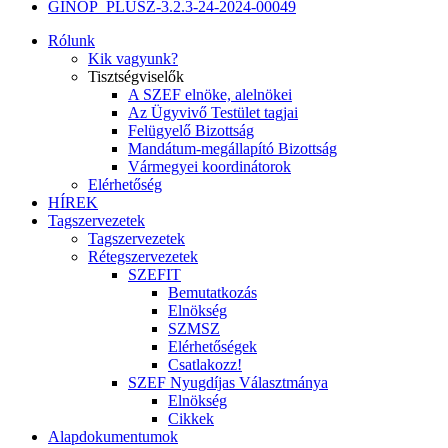
GINOP_PLUSZ-3.2.3-24-2024-00049
Rólunk
Kik vagyunk?
Tisztségviselők
A SZEF elnöke, alelnökei
Az Ügyvivő Testület tagjai
Felügyelő Bizottság
Mandátum-megállapító Bizottság
Vármegyei koordinátorok
Elérhetőség
HÍREK
Tagszervezetek
Tagszervezetek
Rétegszervezetek
SZEFIT
Bemutatkozás
Elnökség
SZMSZ
Elérhetőségek
Csatlakozz!
SZEF Nyugdíjas Választmánya
Elnökség
Cikkek
Alapdokumentumok