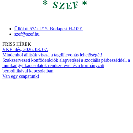
Üllői út 53/a. I/15. Budapest H-1091
szef@szef.hu
FRISS HÍREK
VKF ülés, 2026. 08. 07.
Mindenhol állítsák vissza a tagdíjlevonás lehetőségét!
Szakszervezeti konföderációk alapvetései a szociális párbeszéddel, a
munkaügyi kapcsolatok rendszerével és a kormányzati
bérpolitikával kapcsolatban
Van egy csapatunk!