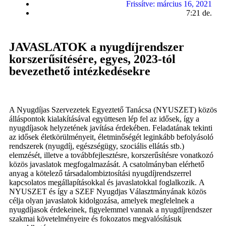
Frissítve:
március 16, 2021
7:21 de.
JAVASLATOK a nyugdíjrendszer
korszerűsítésére, egyes, 2023-tól
bevezethető intézkedésekre
A Nyugdíjas Szervezetek Egyeztető Tanácsa (NYUSZET) közös
álláspontok kialakításával együttesen lép fel az idősek, így a
nyugdíjasok helyzetének javítása érdekében. Feladatának tekinti
az idősek életkörülményeit, életminőségét leginkább befolyásoló
rendszerek (nyugdíj, egészségügy, szociális ellátás stb.)
elemzését, illetve a továbbfejlesztésre, korszerűsítésre vonatkozó
közös javaslatok megfogalmazását. A csatolmányban elérhető
anyag a kötelező társadalombiztosítási nyugdíjrendszerrel
kapcsolatos megállapításokkal és javaslatokkal foglalkozik. A
NYUSZET és így a SZEF Nyugdjas Választmányának közös
célja olyan javaslatok kidolgozása, amelyek megfelelnek a
nyugdíjasok érdekeinek, figyelemmel vannak a nyugdíjrendszer
szakmai követelményeire és fokozatos megvalósításuk