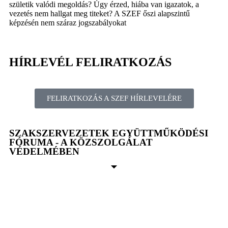
születik valódi megoldás? Úgy érzed, hiába van igazatok, a
vezetés nem hallgat meg titeket? A SZEF őszi alapszintű
képzésén nem száraz jogszabályokat
HÍRLEVÉL FELIRATKOZÁS
FELIRATKOZÁS A SZEF HÍRLEVELÉRE
SZAKSZERVEZETEK EGYÜTTMŰKÖDÉSI
FÓRUMA - A KÖZSZOLGÁLAT
VÉDELMÉBEN