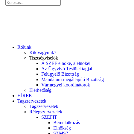
Rólunk
Kik vagyunk?
Tisztségviselők
A SZEF elnöke, alelnökei
Az Ügyvivő Testület tagjai
Felügyelő Bizottság
Mandátum-megállapító Bizottság
Vármegyei koordinátorok
Elérhetőség
HÍREK
Tagszervezetek
Tagszervezetek
Rétegszervezetek
SZEFIT
Bemutatkozás
Elnökség
SZMSZ