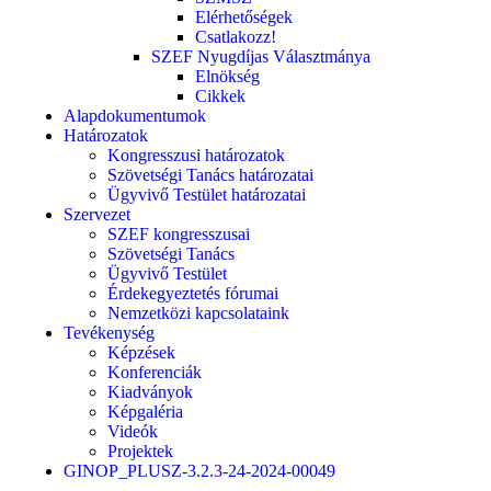
Elérhetőségek
Csatlakozz!
SZEF Nyugdíjas Választmánya
Elnökség
Cikkek
Alapdokumentumok
Határozatok
Kongresszusi határozatok
Szövetségi Tanács határozatai
Ügyvivő Testület határozatai
Szervezet
SZEF kongresszusai
Szövetségi Tanács
Ügyvivő Testület
Érdekegyeztetés fórumai
Nemzetközi kapcsolataink
Tevékenység
Képzések
Konferenciák
Kiadványok
Képgaléria
Videók
Projektek
GINOP_PLUSZ-3.2.3-24-2024-00049