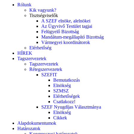
Rólunk
Kik vagyunk?
Tisztségviselők
A SZEF elnöke, alelnökei
Az Ügyvivő Testület tagjai
Felügyelő Bizottság
Mandátum-megállapító Bizottság
Vármegyei koordinátorok
Elérhetőség
HÍREK
Tagszervezetek
Tagszervezetek
Rétegszervezetek
SZEFIT
Bemutatkozás
Elnökség
SZMSZ
Elérhetőségek
Csatlakozz!
SZEF Nyugdíjas Választmánya
Elnökség
Cikkek
Alapdokumentumok
Határozatok
Kongresszusi határozatok