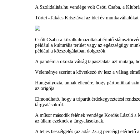
A Szolidalitás.hu vendége volt Csóti Csaba, a Klu
Törtei -Takács Krisztával az idei év munkavállalókat 
Csóti Csaba a közalkalmazottakat érintő státusztörvén
például a kulturális terület vagy az egészségügy m
például a közszolgálatban dolgozók.
A pandémia okozta válság tapasztalata azt mutatja,
Véleménye szerint a következő év lesz a válság elmély
Hangsúlyozta, annak ellenére, hogy pártpolitikai szin
az origója.
Elmondható, hogy a tripartit érdekegyeztetési rendszer
tárgyalásokról.
A műsor második felének vendége Kordás László a MA
az állam ezeknek a tárgyalásoknak.
A teljes beszélgetés (az adás 23-ig percéig) elérhető 