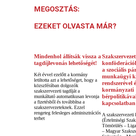
MEGOSZTÁS:
EZEKET OLVASTA MÁR?
Mindenhol állítsák vissza a
Szakszervezet
tagdíjlevonás lehetőségét!
konföderációk
a szociális pá
Két évvel ezelőtt a kormány
munkaügyi k
letiltotta azt a lehetőséget, hogy a
rendszerével é
közszférában dolgozók
kormányzati
szakszervezeti tagdíját a
bérpolitikáva
munkáltató automatikusan levonja
a fizetésből és továbbítsa a
kapcsolatban
szakszervezeteknek. Ezzel
rengeteg felesleges adminisztrációs
A szakszervezeti
terhet
(Értelmiségi Szak
Tömörülés – Liga
– Magyar Szaksze