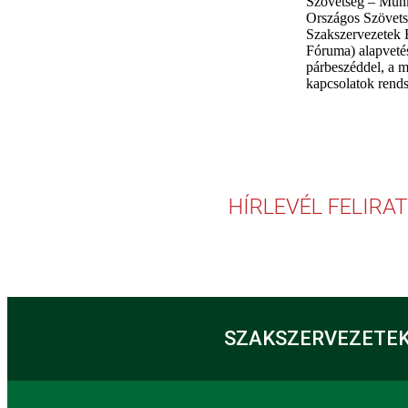
Szövetség – Mun
Országos Szövets
Szakszervezetek
Fóruma) alapvetés
párbeszéddel, a 
kapcsolatok rends
HÍRLEVÉL FELIRA
SZAKSZERVEZETEK