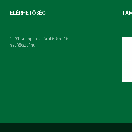
ELÉRHETŐSÉG
TÁ
1091 Budapest Üllői út 53/a I.15.
szef@szef.hu