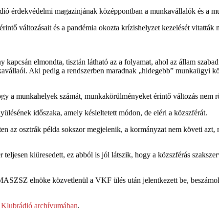
brádió érdekvédelmi magazinjának középpontban a munkavállalók és a
érintő változásait és a pandémia okozta krízishelyzet kezelését vitatták
y kapcsán elmondta, tisztán látható az a folyamat, ahol az állam szabad
unkavállaói. Aki pedig a rendszerben maradnak „hidegebb” munkaügyi k
 hogy a munkahelyek számát, munkakörülményeket érintő változás nem r
ülésének időszaka, amely késleltetett módon, de eléri a közszférát.
ten az osztrák példa sokszor megjelenik, a kormányzat nem követi azt, 
 teljesen kiüresedett, ez abból is jól látszik, hogy a közszférás szaksz
SZSZ elnöke közvetlenül a VKF ülés után jelentkezett be, beszámolt a
a
Klubrádió archívumában
.