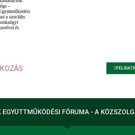
kástanácsok
ége –
 Együttműködési
ei a szociális
munkaügyi
zerével és
TKOZÁS
FELIRAT
 EGYÜTTMŰKÖDÉSI FÓRUMA - A KÖZSZOL