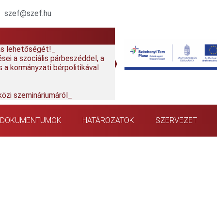
szef@szef.hu
nás lehetőségét!
ei a szociális párbeszéddel, a
 a kormányzati bérpolitikával
özi szemináriumáról
PDOKUMENTUMOK
HATÁROZATOK
SZERVEZET