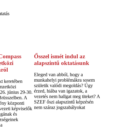
tatás
 Compass
Ősszel ismét indul az
etközi
alapszintű oktatásunk
ról
Eleged van abból, hogy a
munkahelyi problémákra sosem
t keretében
születik valódi megoldás? Úgy
mzetközi
érzed, hiába van igazatok, a
26. június 29-30.
vezetés nem hallgat meg titeket? A
 Brüsszelben. A
SZEF őszi alapszintű képzésén
ény központi
nem száraz jogszabályokat
vezeti képviselők
ágának és
zségeinek
 a