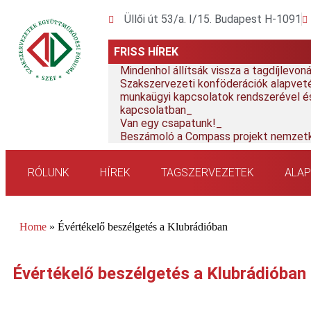
Üllői út 53/a. I/15. Budapest H-1091
FRISS HÍREK
Mindenhol állítsák vissza a tagdíjlevo
Szakszervezeti konföderációk alapvetés
munkaügyi kapcsolatok rendszerével és
kapcsolatban
Van egy csapatunk!
Beszámoló a Compass projekt nemzetk
RÓLUNK
HÍREK
TAGSZERVEZETEK
ALA
Home
»
Évértékelő beszélgetés a Klubrádióban
Évértékelő beszélgetés a Klubrádióban