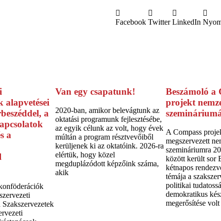
Facebook
Twitter
LinkedIn
Nyom
i
Van egy csapatunk!
Beszámoló a
 alapvetései
projekt nemz
2020-ban, amikor belevágtunk az
rbeszéddel, a
szemináriumá
oktatási programunk fejlesztésébe,
apcsolatok
az egyik célunk az volt, hogy évek
A Compass projek
s a
múltán a program résztvevőiből
megszervezett ne
kerüljenek ki az oktatóink. 2026-ra
szemináriumra 20
elértük, hogy közel
l
között került sor
megduplázódott képzőink száma,
kétnapos rendezv
akik
témája a szakszer
politikai tudatoss
 konföderációk
demokratikus kés
szervezeti
megerősítése volt
 Szakszervezetek
rvezeti