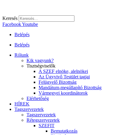
Keresés
Facebook
Youtube
Belépés
Belépés
Rólunk
Kik vagyunk?
Tisztségviselők
A SZEF elnöke, alelnökei
Az Ügyvivő Testület tagjai
Felügyelő Bizottság
Mandátum-megállapító Bizottság
Vármegyei koordinátorok
Elérhetőség
HÍREK
Tagszervezetek
Tagszervezetek
Rétegszervezetek
SZEFIT
Bemutatkozás