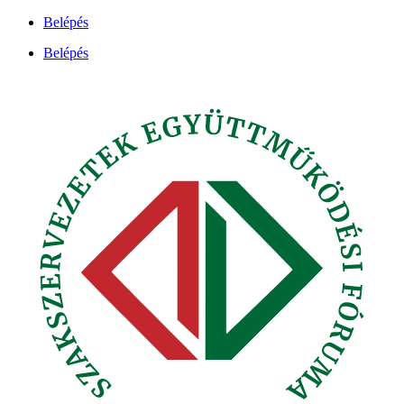
Ugrás
Belépés
a
Belépés
tartalomhoz