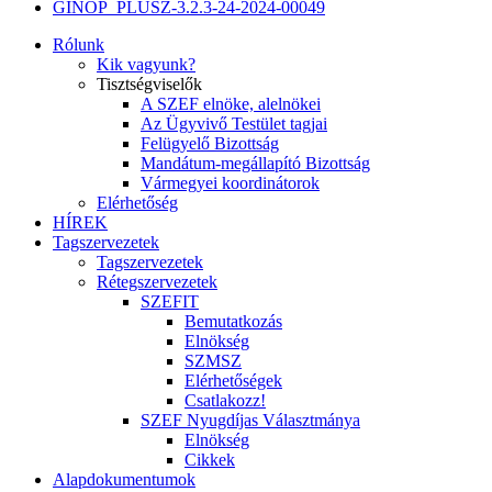
GINOP_PLUSZ-3.2.3-24-2024-00049
Rólunk
Kik vagyunk?
Tisztségviselők
A SZEF elnöke, alelnökei
Az Ügyvivő Testület tagjai
Felügyelő Bizottság
Mandátum-megállapító Bizottság
Vármegyei koordinátorok
Elérhetőség
HÍREK
Tagszervezetek
Tagszervezetek
Rétegszervezetek
SZEFIT
Bemutatkozás
Elnökség
SZMSZ
Elérhetőségek
Csatlakozz!
SZEF Nyugdíjas Választmánya
Elnökség
Cikkek
Alapdokumentumok