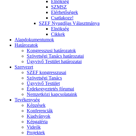
Elnökség
SZMSZ
Elérhetőségek
Csatlakozz!
SZEF Nyugdíjas Választmánya
Elnökség
Cikkek
Alapdokumentumok
Határozatok
Kongresszusi határozatok
Szövetségi Tanács határozatai
Ügyvivő Testület határozatai
Szervezet
SZEF kongresszusai
Szövetségi Tanács
Ügyvivő Testület
Érdekegyeztetés fórumai
Nemzetközi kapcsolataink
Tevékenység
Képzések
Konferenciák
Kiadványok
Képgaléria
Videók
Projektek