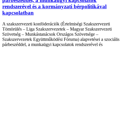
párbeszéddel, a munkaügyi kapcsolatok
rendszerével és a kormányzati bérpolitikával
kapcsolatban
A szakszervezeti konföderációk (Értelmiségi Szakszervezeti
Tömörülés – Liga Szakszervezetek – Magyar Szakszervezeti
Szövetség – Munkástanácsok Országos Szövetsége –
Szakszervezetek Együttműködési Fóruma) alapvetései a szociális
párbeszéddel, a munkaügyi kapcsolatok rendszerével és