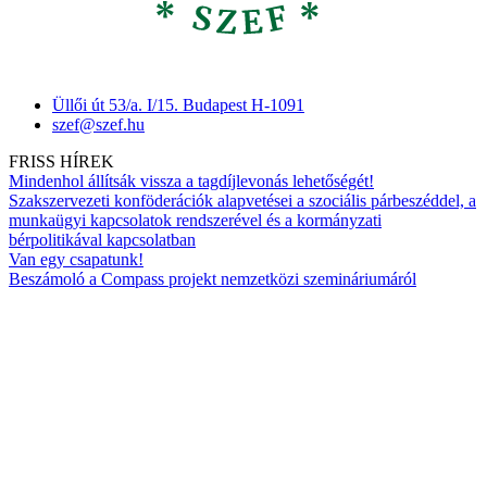
Üllői út 53/a. I/15. Budapest H-1091
szef@szef.hu
FRISS HÍREK
Mindenhol állítsák vissza a tagdíjlevonás lehetőségét!
Szakszervezeti konföderációk alapvetései a szociális párbeszéddel, a
munkaügyi kapcsolatok rendszerével és a kormányzati
bérpolitikával kapcsolatban
Van egy csapatunk!
Beszámoló a Compass projekt nemzetközi szemináriumáról