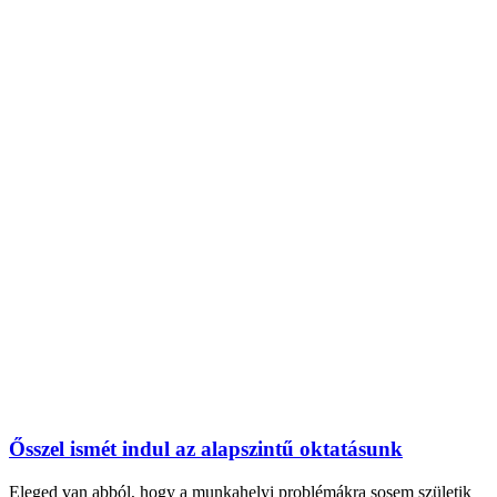
Ősszel ismét indul az alapszintű oktatásunk
Eleged van abból, hogy a munkahelyi problémákra sosem születik