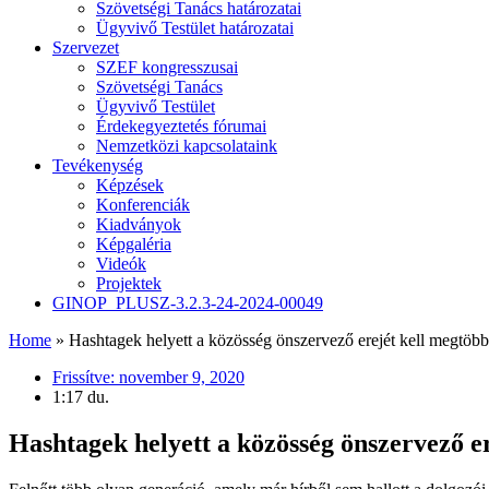
Szövetségi Tanács határozatai
Ügyvivő Testület határozatai
Szervezet
SZEF kongresszusai
Szövetségi Tanács
Ügyvivő Testület
Érdekegyeztetés fórumai
Nemzetközi kapcsolataink
Tevékenység
Képzések
Konferenciák
Kiadványok
Képgaléria
Videók
Projektek
GINOP_PLUSZ-3.2.3-24-2024-00049
Home
»
Hashtagek helyett a közösség önszervező erejét kell megtöb
Frissítve:
november 9, 2020
1:17 du.
Hashtagek helyett a közösség önszervező e