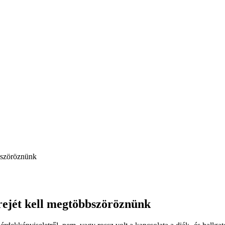
bszöröznünk
rejét kell megtöbbszöröznünk