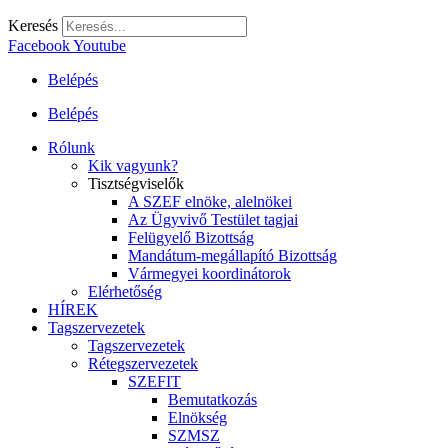
Keresés
Facebook
Youtube
Belépés
Belépés
Rólunk
Kik vagyunk?
Tisztségviselők
A SZEF elnöke, alelnökei
Az Ügyvivő Testület tagjai
Felügyelő Bizottság
Mandátum-megállapító Bizottság
Vármegyei koordinátorok
Elérhetőség
HÍREK
Tagszervezetek
Tagszervezetek
Rétegszervezetek
SZEFIT
Bemutatkozás
Elnökség
SZMSZ