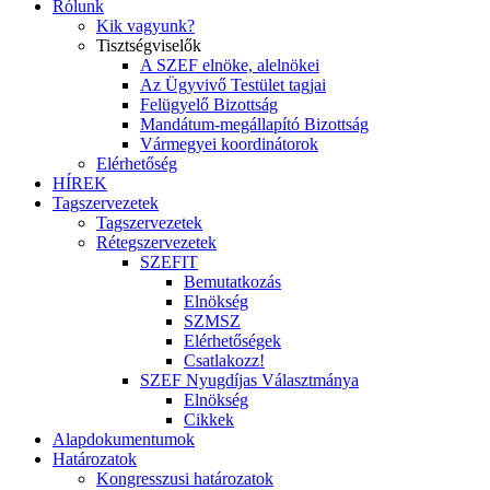
Rólunk
Kik vagyunk?
Tisztségviselők
A SZEF elnöke, alelnökei
Az Ügyvivő Testület tagjai
Felügyelő Bizottság
Mandátum-megállapító Bizottság
Vármegyei koordinátorok
Elérhetőség
HÍREK
Tagszervezetek
Tagszervezetek
Rétegszervezetek
SZEFIT
Bemutatkozás
Elnökség
SZMSZ
Elérhetőségek
Csatlakozz!
SZEF Nyugdíjas Választmánya
Elnökség
Cikkek
Alapdokumentumok
Határozatok
Kongresszusi határozatok