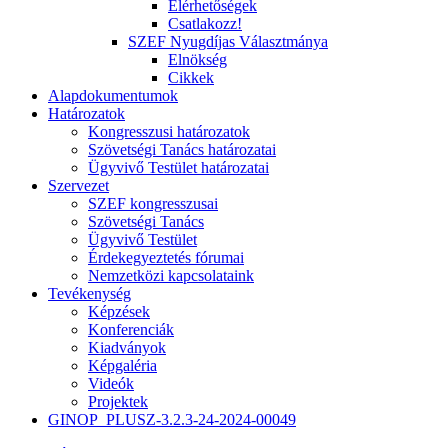
Elérhetőségek
Csatlakozz!
SZEF Nyugdíjas Választmánya
Elnökség
Cikkek
Alapdokumentumok
Határozatok
Kongresszusi határozatok
Szövetségi Tanács határozatai
Ügyvivő Testület határozatai
Szervezet
SZEF kongresszusai
Szövetségi Tanács
Ügyvivő Testület
Érdekegyeztetés fórumai
Nemzetközi kapcsolataink
Tevékenység
Képzések
Konferenciák
Kiadványok
Képgaléria
Videók
Projektek
GINOP_PLUSZ-3.2.3-24-2024-00049