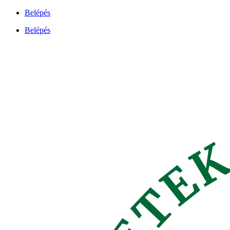
Ugrás
Belépés
a
Belépés
tartalomhoz