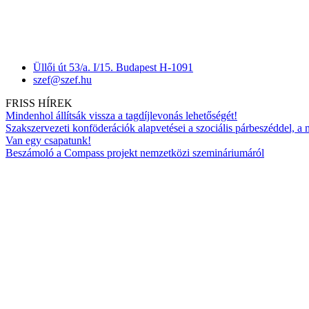
Üllői út 53/a. I/15. Budapest H-1091
szef@szef.hu
FRISS HÍREK
Mindenhol állítsák vissza a tagdíjlevonás lehetőségét!
Szakszervezeti konföderációk alapvetései a szociális párbeszéddel, a
Van egy csapatunk!
Beszámoló a Compass projekt nemzetközi szemináriumáról