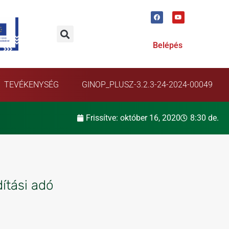
Belépés
TEVÉKENYSÉG
GINOP_PLUSZ-3.2.3-24-2024-00049
Frissítve:
október 16, 2020
8:30 de.
ítási adó