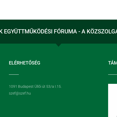
K EGYÜTTMŰKÖDÉSI FÓRUMA - A KÖZSZOLG
ELÉRHETŐSÉG
TÁ
1091 Budapest Üllői út 53/a I.15.
szef@szef.hu