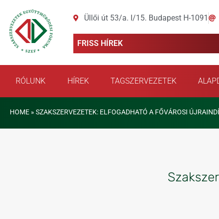
Üllői út 53/a. I/15. Budapest H-1091
FRISS HÍREK
RÓLUNK
HÍREK
TAGSZERVEZETEK
ALAP
HOME
»
SZAKSZERVEZETEK: ELFOGADHATÓ A FŐVÁROSI ÚJRAINDÍ
Szakszer