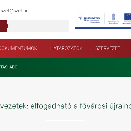
szef@szef.hu
DOKUMENTUMOK
HATÁROZATOK
SZERVEZET
TÁSI ADÓ
vezetek: elfogadható a fővárosi újraind