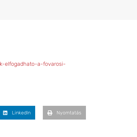
ek-elfogadhato-a-fovarosi-
LinkedIn
Nyomtatás