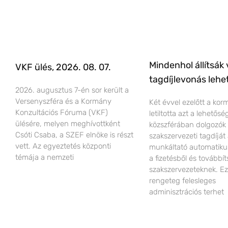
Mindenhol állítsák 
VKF ülés, 2026. 08. 07.
tagdíjlevonás lehe
2026. augusztus 7-én sor került a
Versenyszféra és a Kormány
Két évvel ezelőtt a ko
Konzultációs Fóruma (VKF)
letiltotta azt a lehetős
ülésére, melyen meghívottként
közszférában dolgozók
Csóti Csaba, a SZEF elnöke is részt
szakszervezeti tagdíját
vett. Az egyeztetés központi
munkáltató automatiku
témája a nemzeti
a fizetésből és továbbít
szakszervezeteknek. Ez
rengeteg felesleges
adminisztrációs terhet