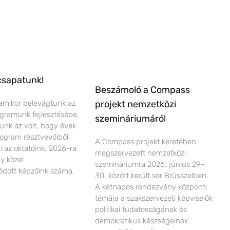
csapatunk!
Beszámoló a Compass
amikor belevágtunk az
projekt nemzetközi
ogramunk fejlesztésébe,
szemináriumáról
lunk az volt, hogy évek
ogram résztvevőiből
A Compass projekt keretében
ki az oktatóink. 2026-ra
megszervezett nemzetközi
gy közel
szemináriumra 2026. június 29-
dott képzőink száma,
30. között került sor Brüsszelben.
A kétnapos rendezvény központi
témája a szakszervezeti képviselők
politikai tudatosságának és
demokratikus készségeinek