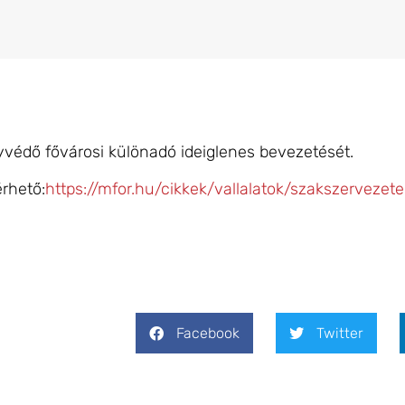
védő fővárosi különadó ideiglenes bevezetését.
érhető:
https://mfor.hu/cikkek/vallalatok/szakszervezet
Facebook
Twitter