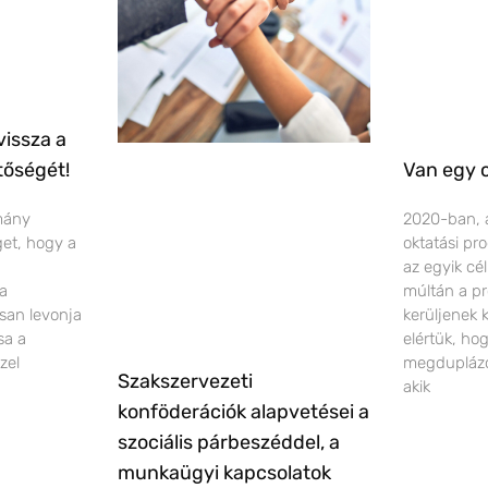
vissza a
tőségét!
Van egy 
rmány
2020-ban, 
éget, hogy a
oktatási pr
az egyik cé
 a
múltán a pr
san levonja
kerüljenek 
sa a
elértük, ho
zel
megduplázó
Szakszervezeti
akik
konföderációk alapvetései a
szociális párbeszéddel, a
munkaügyi kapcsolatok