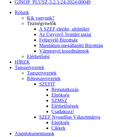
GINOP_PLUSZ-3.2.3-24-2024-00049
Rólunk
Kik vagyunk?
Tisztségviselők
A SZEF elnöke, alelnökei
Az Ügyvivő Testület tagjai
Felügyelő Bizottság
Mandátum-megállapító Bizottság
Vármegyei koordinátorok
Elérhetőség
HÍREK
Tagszervezetek
Tagszervezetek
Rétegszervezetek
SZEFIT
Bemutatkozás
Elnökség
SZMSZ
Elérhetőségek
Csatlakozz!
SZEF Nyugdíjas Választmánya
Elnökség
Cikkek
Alapdokumentumok