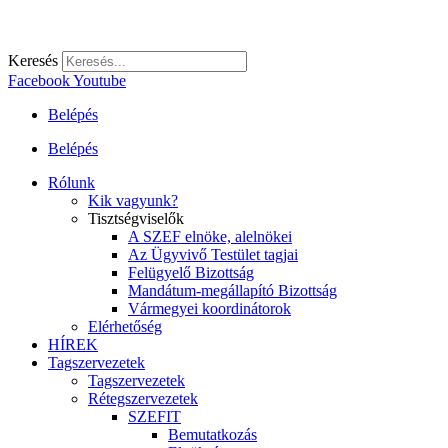
Keresés
Facebook
Youtube
Belépés
Belépés
Rólunk
Kik vagyunk?
Tisztségviselők
A SZEF elnöke, alelnökei
Az Ügyvivő Testület tagjai
Felügyelő Bizottság
Mandátum-megállapító Bizottság
Vármegyei koordinátorok
Elérhetőség
HÍREK
Tagszervezetek
Tagszervezetek
Rétegszervezetek
SZEFIT
Bemutatkozás