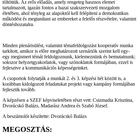
töltöttük. Az erős előadás, amely rengeteg hasznos elemet
tartalmazott, igazán fontos a hazai szakszervezeti mozgalom
életében, ahol tényleg az alapoktól kell felépíteni a demokratikus
működést és megtanítani az embereket a felelős részvételre, valamint
döntéshozatalra.
Minden plenárisülést, valamint témafeldolgozást kooperatív munka
tarkított, amikor is előre meghatározott szenáriók szerint kell egy-
egy megismert témát feldolgoznunk, kielemeznünk és bemutatnunk;
sokszor helyzetgyakorlatok, vagy szónoklatok formájában, ezzel is
fejlesztve a kommunikációs képességeinket.
A csoportok folytatják a munkát 2. és 3. képzési hét között is, a
korábban kidolgozott feladatukat projekt vagy kampány formájában
fejlesztik tovább.
A képzésen a SZEF képviseletében részt vett: Csizmadia Krisztina,
Dvorácskó Balázs, Madarász Andrea és Szabó József.
A beszámolót készítette: Dvorácskó Balázs
MEGOSZTÁS: