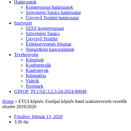
Határozatok
Kongresszusi határozatok
Szövetségi Tanács határozatai
Ügyvivő Testület határozatai
Szervezet
SZEF kongresszusai
Szövetségi Tanács
Ügyvivő Testület
Érdekegyeztetés fórumai
Nemzetközi kapcsolataink
Tevékenység
Képzések
Konferenciák
Kiadványok
Képgaléria
Videók
Projektek
GINOP_PLUSZ-3.2.3-24-2024-00049
Home
»
ETUI képzés: Európai képzés fiatal szakszervezeti vezetők
részére 2019/2020
Frissítve:
február 13, 2020
3:26 du.