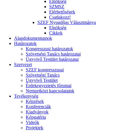
Elnökség
SZMSZ
Elérhetőségek
Csatlakozz!
SZEF Nyugdíjas Választmánya
Elnökség
Cikkek
Alapdokumentumok
Határozatok
Kongresszusi határozatok
Szövetségi Tanács határozatai
Ügyvivő Testület határozatai
Szervezet
SZEF kongresszusai
Szövetségi Tanács
Ügyvivő Testület
Érdekegyeztetés fórumai
Nemzetközi kapcsolataink
Tevékenység
Képzések
Konferenciák
Kiadványok
Képgaléria
Videók
Projektek