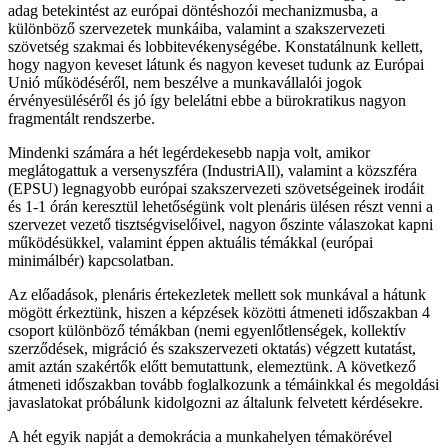
adag betekintést az európai döntéshozói mechanizmusba, a
különböző szervezetek munkáiba, valamint a szakszervezeti
szövetség szakmai és lobbitevékenységébe. Konstatálnunk kellett,
hogy nagyon keveset látunk és nagyon keveset tudunk az Európai
Unió működéséről, nem beszélve a munkavállalói jogok
érvényesüléséről és jó így belelátni ebbe a bürokratikus nagyon
fragmentált rendszerbe.
Mindenki számára a hét legérdekesebb napja volt, amikor
meglátogattuk a versenyszféra (IndustriAll), valamint a közszféra
(EPSU) legnagyobb európai szakszervezeti szövetségeinek irodáit
és 1-1 órán keresztül lehetőségünk volt plenáris ülésen részt venni a
szervezet vezető tisztségviselőivel, nagyon őszinte válaszokat kapni
működésükkel, valamint éppen aktuális témákkal (európai
minimálbér) kapcsolatban.
Az előadások, plenáris értekezletek mellett sok munkával a hátunk
mögött érkeztünk, hiszen a képzések közötti átmeneti időszakban 4
csoport különböző témákban (nemi egyenlőtlenségek, kollektív
szerződések, migráció és szakszervezeti oktatás) végzett kutatást,
amit aztán szakértők előtt bemutattunk, elemeztünk. A következő
átmeneti időszakban tovább foglalkozunk a témáinkkal és megoldási
javaslatokat próbálunk kidolgozni az általunk felvetett kérdésekre.
A hét egyik napját a demokrácia a munkahelyen témakörével