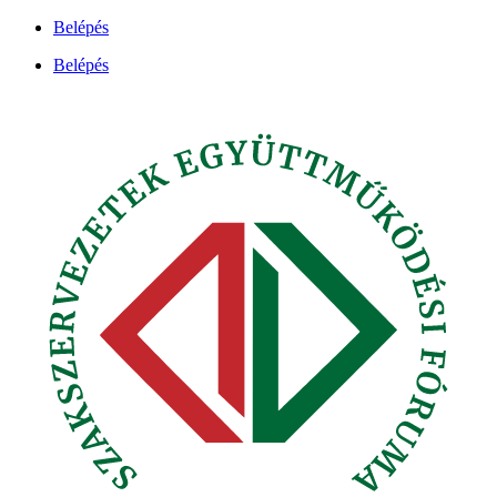
Ugrás
Belépés
a
Belépés
tartalomhoz