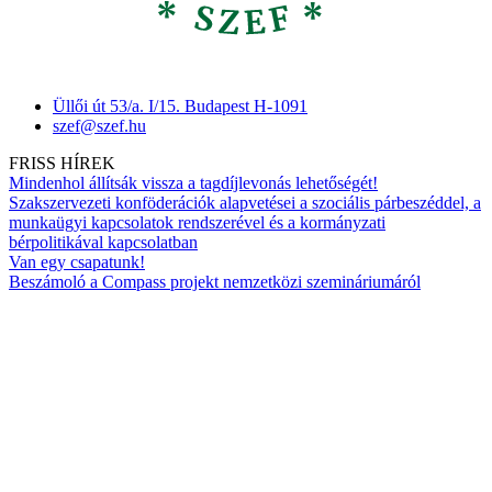
Üllői út 53/a. I/15. Budapest H-1091
szef@szef.hu
FRISS HÍREK
Mindenhol állítsák vissza a tagdíjlevonás lehetőségét!
Szakszervezeti konföderációk alapvetései a szociális párbeszéddel, a
munkaügyi kapcsolatok rendszerével és a kormányzati
bérpolitikával kapcsolatban
Van egy csapatunk!
Beszámoló a Compass projekt nemzetközi szemináriumáról