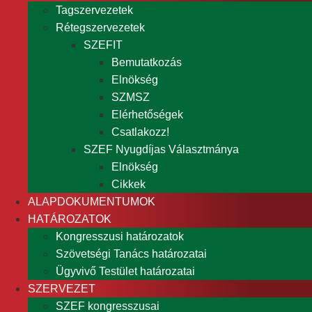
Tagszervezetek
Rétegszervezetek
SZEFIT
Bemutatkozás
Elnökség
SZMSZ
Elérhetőségek
Csatlakozz!
SZEF Nyugdíjas Választmánya
Elnökség
Cikkek
ALAPDOKUMENTUMOK
HATÁROZATOK
Kongresszusi határozatok
Szövetségi Tanács határozatai
Ügyvivő Testület határozatai
SZERVEZET
SZEF kongresszusai