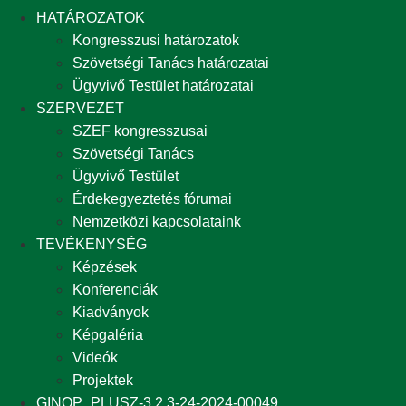
HATÁROZATOK
Kongresszusi határozatok
Szövetségi Tanács határozatai
Ügyvivő Testület határozatai
SZERVEZET
SZEF kongresszusai
Szövetségi Tanács
Ügyvivő Testület
Érdekegyeztetés fórumai
Nemzetközi kapcsolataink
TEVÉKENYSÉG
Képzések
Konferenciák
Kiadványok
Képgaléria
Videók
Projektek
GINOP_PLUSZ-3.2.3-24-2024-00049