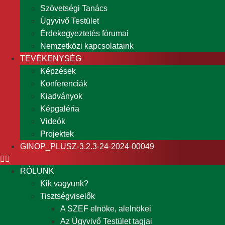
Szövetségi Tanács
Ügyvivő Testület
Érdekegyeztetés fórumai
Nemzetközi kapcsolataink
TEVÉKENYSÉG
Képzések
Konferenciák
Kiadványok
Képgaléria
Videók
Projektek
GINOP_PLUSZ-3.2.3-24-2024-00049
RÓLUNK
Kik vagyunk?
Tisztségviselők
A SZEF elnöke, alelnökei
Az Ügyvivő Testület tagjai