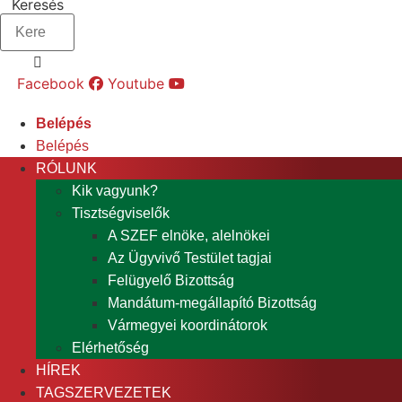
Keresés
Facebook
Youtube
Belépés
Belépés
RÓLUNK
Kik vagyunk?
Tisztségviselők
A SZEF elnöke, alelnökei
Az Ügyvivő Testület tagjai
Felügyelő Bizottság
Mandátum-megállapító Bizottság
Vármegyei koordinátorok
Elérhetőség
HÍREK
TAGSZERVEZETEK