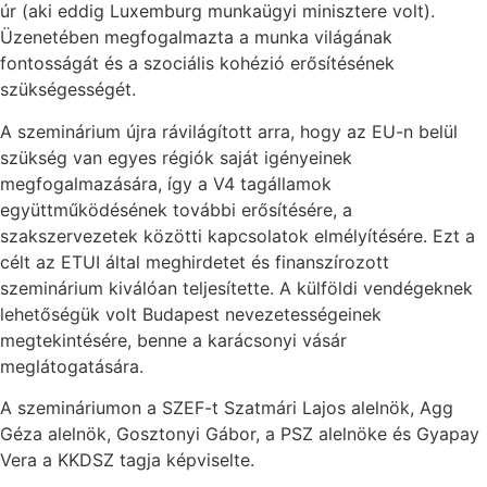
úr (aki eddig Luxemburg munkaügyi minisztere volt).
Üzenetében megfogalmazta a munka világának
fontosságát és a szociális kohézió erősítésének
szükségességét.
A szeminárium újra rávilágított arra, hogy az EU-n belül
szükség van egyes régiók saját igényeinek
megfogalmazására, így a V4 tagállamok
együttműködésének további erősítésére, a
szakszervezetek közötti kapcsolatok elmélyítésére. Ezt a
célt az ETUI által meghirdetet és finanszírozott
szeminárium kiválóan teljesítette. A külföldi vendégeknek
lehetőségük volt Budapest nevezetességeinek
megtekintésére, benne a karácsonyi vásár
meglátogatására.
A szemináriumon a SZEF-t Szatmári Lajos alelnök, Agg
Géza alelnök, Gosztonyi Gábor, a PSZ alelnöke és Gyapay
Vera a KKDSZ tagja képviselte.