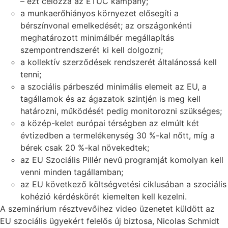
– ezt célozza az ETUC kampány;
a munkaerőhiányos környezet elősegíti a
bérszínvonal emelkedését; az országonkénti
meghatározott minimálbér megállapítás
szempontrendszerét ki kell dolgozni;
a kollektív szerződések rendszerét általánossá kell
tenni;
a szociális párbeszéd minimális elemeit az EU, a
tagállamok és az ágazatok szintjén is meg kell
határozni, működését pedig monitorozni szükséges;
a közép-kelet európai térségben az elmúlt két
évtizedben a termelékenység 30 %-kal nőtt, míg a
bérek csak 20 %-kal növekedtek;
az EU Szociális Pillér nevű programját komolyan kell
venni minden tagállamban;
az EU következő költségvetési ciklusában a szociális
kohézió kérdéskörét kiemelten kell kezelni.
A szeminárium résztvevőihez video üzenetet küldött az
EU szociális ügyekért felelős új biztosa, Nicolas Schmidt