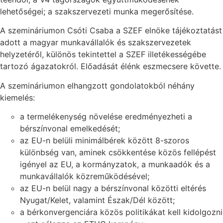
lehetőségei; a szakszervezeti munka megerősítése.
A szemináriumon Csóti Csaba a SZEF elnöke tájékoztatást
adott a magyar munkavállalók és szakszervezetek
helyzetéről, különös tekintettel a SZEF illetékességébe
tartozó ágazatokról. Előadását élénk eszmecsere követte.
A szemináriumon elhangzott gondolatokból néhány
kiemelés:
a termelékenység növelése eredményezheti a
bérszínvonal emelkedését;
az EU-n belüli minimálbérek között 8-szoros
különbség van, aminek csökkentése közös fellépést
igényel az EU, a kormányzatok, a munkaadók és a
munkavállalók közreműködésével;
az EU-n belül nagy a bérszínvonal közötti eltérés
Nyugat/Kelet, valamint Észak/Dél között;
a bérkonvergenciára közös politikákat kell kidolgozni