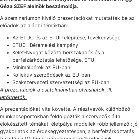
Géza SZEF alelnök beszámolója.
A szemináriumon kiváló prezentációkat mutatattak be az
előadók az alábbi témákban:
Az ETUC és az ETUI felépítése, tevékenysége
ETUC- Béremelési kampány
Kelet-Nyugat közötti bérszakadék és a
bérfelzárkóztatás lehetősége, ETUI
Minimálbérek az EU-ban
Kollektív szerződések az EU-ban
Szakszervezeti szervezettség az EU-ban
A prezentációk a csatolmányban olvashatók, ill.
letölthetők.
A prezentációkat vita követte. A résztvevők különböző
munkacsoportokban feldolgozták a szervezők által
előkészített témákat: életpálya modellek főbb jellemzői; jó
gyakorlatok az érdekegyeztetésben; a bérfelzárkóztatás
teendői; a V4 tagországok együttműködésének