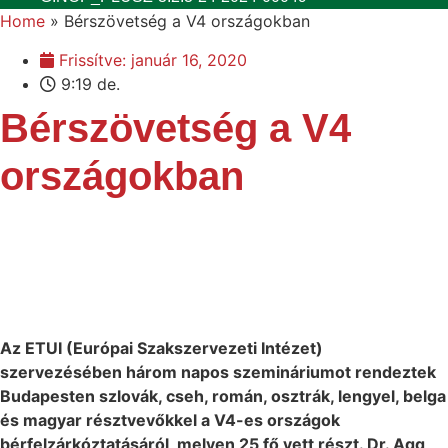
Home
»
Bérszövetség a V4 országokban
Frissítve:
január 16, 2020
9:19 de.
Bérszövetség a V4
országokban
Az ETUI (Európai Szakszervezeti Intézet)
szervezésében három napos szemináriumot rendeztek
Budapesten szlovák, cseh, román, osztrák, lengyel, belga
és magyar résztvevőkkel a V4-es országok
bérfelzárkóztatásáról, melyen 25 fő vett részt. Dr. Agg