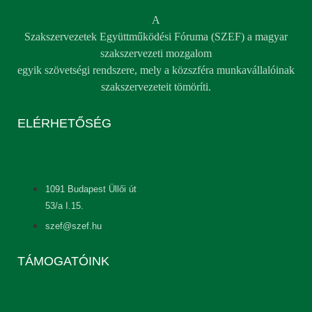
A
Szakszervezetek Együttműködési Fóruma (SZEF) a magyar
szakszervezeti mozgalom
egyik szövetségi rendszere, mely a közszféra munkavállalóinak
szakszervezeteit tömöríti.
ELÉRHETŐSÉG
1091 Budapest Üllői út
53/a I.15.
szef@szef.hu
TÁMOGATÓINK