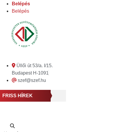
Ugrás
Belépés
a
Belépés
tartalomhoz
Üllői út 53/a. I/15.
Budapest H-1091
szef@szef.hu
FRISS HÍREK