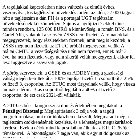
A tagdíjakkal kapcsolatban nincs változás az elmúlt évhez
viszonyítva, kis taglétszám növekedés történt az idén, 27 000 taggal
nőtt a taglétszám a dán FH és a portugál UGT taglétszám
növekedésének köszönhetően. Sajnos a tagdíjfizetésekkel nincs
minden rendben, 125 000 EURÓ a kinnlevőség, a román BNS, és a
Cartel Alfa, valamint a szlovén ZSSS nem fizetett. A románokkal
megegyezetek, hogy részletekben fizetnek, amit meg is kezdtek, a
ZSSS még nem fizetett, az ETUC próbál megegyezni velük. A
máltai CMTU a vezetőségváltása után nem fizetett, ennek már 3
éve, ha nem fizetnek, vagy nem sikerül velük megegyezni, akkor fel
lesz függesztve a szavazati joguk.
A görög szervezetek, a GSEE és az ADDEY még a gazdasági
válság idején kerültek át a 100% tagdíjat fizető 1. csoportból a 25%-
ot fizető 3. csoportba. Az ETUC most tárgyalnak velük, hogy vissza
tudnak-e térni a 3-as csoportból legalább a 40%-ot fizető 2.
csoportba, de ezt csak 2021-től vállalták.
A 2019-es bécsi kongresszusi döntés értelmében megalakult a
Pénzügyi Bizottság
: Meglapításának 3 célja volt, a tagdíj
megreformálása, ami már időközben elkészült, Megmaradt még a
taglétszám csökkenésének kezelése, és a lehetséges megtakarítások
kérdése. Ezek a célok mind kapcsolatban állnak az ETUC jövője
témakörrel. A bizottságnak 7 tagja van, akik együtt dolgoznak az