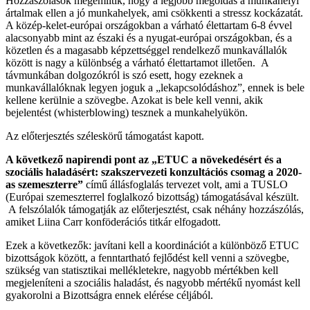
Hozzászólások megemlítik, hogy a legjobb megoldás a munkahelyi
ártalmak ellen a jó munkahelyek, ami csökkenti a stressz kockázatát.
A közép-kelet-európai országokban a várható élettartam 6-8 évvel
alacsonyabb mint az északi és a nyugat-európai országokban, és a
közetlen és a magasabb képzettséggel rendelkező munkavállalók
között is nagy a különbség a várható élettartamot illetően. A
távmunkában dolgozókról is szó esett, hogy ezeknek a
munkavállalóknak legyen joguk a „lekapcsolódáshoz”, ennek is bele
kellene kerülnie a szövegbe. Azokat is bele kell venni, akik
bejelentést (whisterblowing) tesznek a munkahelyükön.
Az előterjesztés széleskörű támogatást kapott.
A következő napirendi pont az „ETUC a növekedésért és a
szociális haladásért: szakszervezeti konzultációs csomag a 2020-
as szemeszterre”
című állásfoglalás tervezet volt, ami a TUSLO
(Európai szemeszterrel foglalkozó bizottság) támogatásával készült.
A felszólalók támogatják az előterjesztést, csak néhány hozzászólás,
amiket Liina Carr konföderációs titkár elfogadott.
Ezek a következők: javítani kell a koordinációt a különböző ETUC
bizottságok között, a fenntartható fejlődést kell venni a szövegbe,
szükség van statisztikai mellékletekre, nagyobb mértékben kell
megjeleníteni a szociális haladást, és nagyobb mértékű nyomást kell
gyakorolni a Bizottságra ennek elérése céljából.