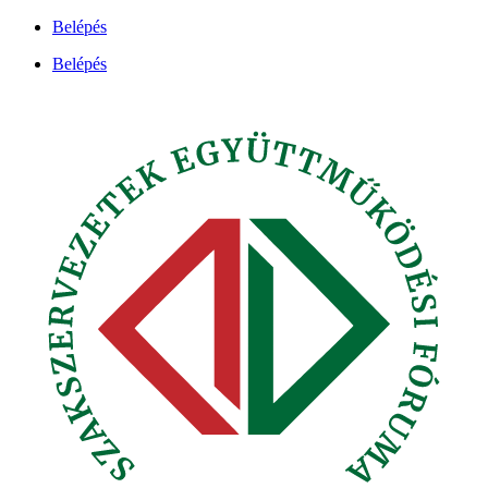
Ugrás
Belépés
a
Belépés
tartalomhoz