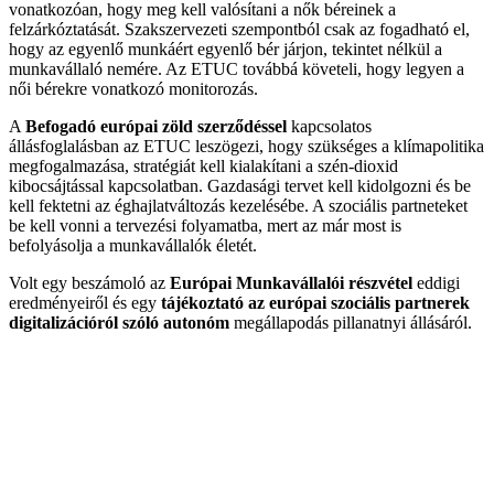
vonatkozóan, hogy meg kell valósítani a nők béreinek a
felzárkóztatását. Szakszervezeti szempontból csak az fogadható el,
hogy az egyenlő munkáért egyenlő bér járjon, tekintet nélkül a
munkavállaló nemére. Az ETUC továbbá követeli, hogy legyen a
női bérekre vonatkozó monitorozás.
A
Befogadó európai zöld szerződéssel
kapcsolatos
állásfoglalásban az ETUC leszögezi, hogy szükséges a klímapolitika
megfogalmazása, stratégiát kell kialakítani a szén-dioxid
kibocsájtással kapcsolatban. Gazdasági tervet kell kidolgozni és be
kell fektetni az éghajlatváltozás kezelésébe. A szociális partneteket
be kell vonni a tervezési folyamatba, mert az már most is
befolyásolja a munkavállalók életét.
Volt egy beszámoló az
Európai Munkavállalói részvétel
eddigi
eredményeiről és egy
tájékoztató az európai szociális partnerek
digitalizációról szóló autonóm
megállapodás pillanatnyi állásáról.