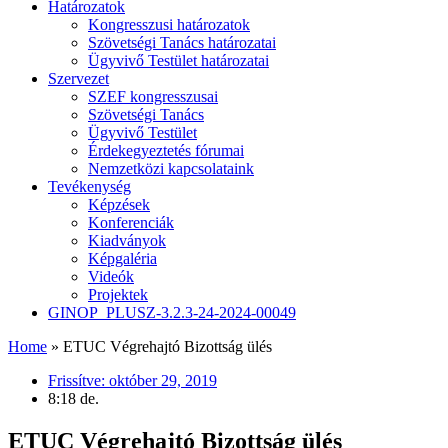
Határozatok
Kongresszusi határozatok
Szövetségi Tanács határozatai
Ügyvivő Testület határozatai
Szervezet
SZEF kongresszusai
Szövetségi Tanács
Ügyvivő Testület
Érdekegyeztetés fórumai
Nemzetközi kapcsolataink
Tevékenység
Képzések
Konferenciák
Kiadványok
Képgaléria
Videók
Projektek
GINOP_PLUSZ-3.2.3-24-2024-00049
Home
»
ETUC Végrehajtó Bizottság ülés
Frissítve:
október 29, 2019
8:18 de.
ETUC Végrehajtó Bizottság ülés