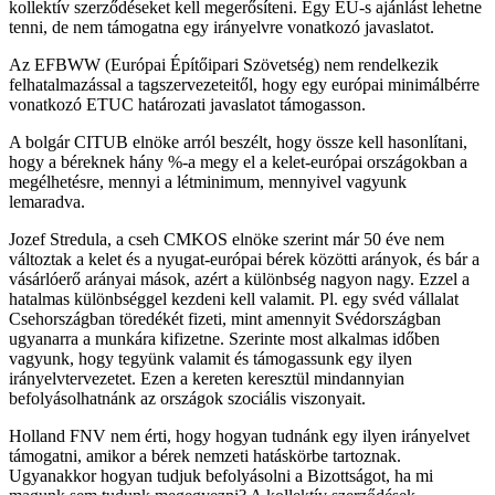
kollektív szerződéseket kell megerősíteni. Egy EU-s ajánlást lehetne
tenni, de nem támogatna egy irányelvre vonatkozó javaslatot.
Az EFBWW (Európai Építőipari Szövetség) nem rendelkezik
felhatalmazással a tagszervezeteitől, hogy egy európai minimálbérre
vonatkozó ETUC határozati javaslatot támogasson.
A bolgár CITUB elnöke arról beszélt, hogy össze kell hasonlítani,
hogy a béreknek hány %-a megy el a kelet-európai országokban a
megélhetésre, mennyi a létminimum, mennyivel vagyunk
lemaradva.
Jozef Stredula, a cseh CMKOS elnöke szerint már 50 éve nem
változtak a kelet és a nyugat-európai bérek közötti arányok, és bár a
vásárlóerő arányai mások, azért a különbség nagyon nagy. Ezzel a
hatalmas különbséggel kezdeni kell valamit. Pl. egy svéd vállalat
Csehországban töredékét fizeti, mint amennyit Svédországban
ugyanarra a munkára kifizetne. Szerinte most alkalmas időben
vagyunk, hogy tegyünk valamit és támogassunk egy ilyen
irányelvtervezetet. Ezen a kereten keresztül mindannyian
befolyásolhatnánk az országok szociális viszonyait.
Holland FNV nem érti, hogy hogyan tudnánk egy ilyen irányelvet
támogatni, amikor a bérek nemzeti hatáskörbe tartoznak.
Ugyanakkor hogyan tudjuk befolyásolni a Bizottságot, ha mi