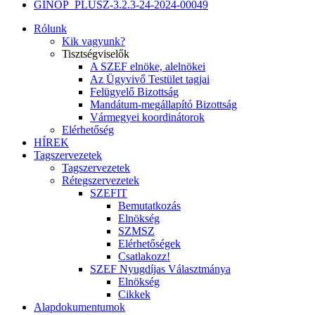
GINOP_PLUSZ-3.2.3-24-2024-00049
Rólunk
Kik vagyunk?
Tisztségviselők
A SZEF elnöke, alelnökei
Az Ügyvivő Testület tagjai
Felügyelő Bizottság
Mandátum-megállapító Bizottság
Vármegyei koordinátorok
Elérhetőség
HÍREK
Tagszervezetek
Tagszervezetek
Rétegszervezetek
SZEFIT
Bemutatkozás
Elnökség
SZMSZ
Elérhetőségek
Csatlakozz!
SZEF Nyugdíjas Választmánya
Elnökség
Cikkek
Alapdokumentumok