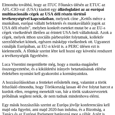
Elmondta továbbá, hogy az ITUC Főtanács ülésén az ETUC az
AFL-CIO-val (USA) kiadott egy
állásfoglalást az az európai
multinacionális cégek az USA déli részén történő
tevékenységével kapcsolatban
, melynek címe „Kettős mérce a
munkában, európai vállalti befektetés és munkavállalói jogok az
USA déli részén”, melyben konkrét eseteket mutat be a az EU-s
cégek viselkedését illetően az érintett USA-beli vállaltoknál. Azok a
cégek, melyek itthon szociális párbeszédet folytatnak, kollektív
szerződéseket kötnek, egészen másképp viselkednek ott. Ugyanezt
csinálják Európában, az EU-n kívül is. a PERC ülésen ezt is
kielemezték. A főtitkár szerint létre kell hozni egy követési rendszert
a tevékenységük figyelésére.
Luca Visentini megemlítette még, hogy a munka-magánélet
összeegyeztetése, és a kiküldetési irányelv betartatásának elérése
érdekében nyomást kell gyakorolni a kormányainkra.
A hozzászólásokban a fentieket erősítették meg, valamint a török
felszólaló elmondta, hogy Törökország lassan 40 éve folytat harcot a
kurdok ellen, rengeteg menekült van, bár a török szakszervezetek
próbálnak segíteni nekik, de nem tudnak mindenhova elérni.
Egy másik hozzászólás szerint az Európa jövője konferenciára kell
majd oda figyelni, ami majd 2020-ban indulna, és a Bizottság, a
Tanács és az Európai Parlament határozná meg a célját. Azért is