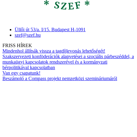
Üllői út 53/a. I/15. Budapest H-1091
szef@szef.hu
FRISS HÍREK
Mindenhol állítsák vissza a tagdíjlevonás lehetőségét!
Szakszervezeti konföderációk alapvetései a szociális párbeszéddel, a
munkaügyi kapcsolatok rendszerével és a kormányzati
bérpolitikával kapcsolatban
Van egy csapatunk!
Beszámoló a Compass projekt nemzetközi szemináriumáról