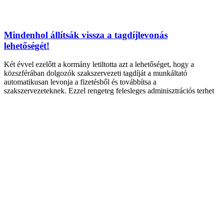
Mindenhol állítsák vissza a tagdíjlevonás
lehetőségét!
Két évvel ezelőtt a kormány letiltotta azt a lehetőséget, hogy a
közszférában dolgozók szakszervezeti tagdíját a munkáltató
automatikusan levonja a fizetésből és továbbítsa a
szakszervezeteknek. Ezzel rengeteg felesleges adminisztrációs terhet