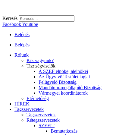
Keresés
Facebook
Youtube
Belépés
Belépés
Rólunk
Kik vagyunk?
Tisztségviselők
A SZEF elnöke, alelnökei
Az Ügyvivő Testület tagjai
Felügyelő Bizottság
Mandátum-megállapító Bizottság
Vármegyei koordinátorok
Elérhetőség
HÍREK
Tagszervezetek
Tagszervezetek
Rétegszervezetek
SZEFIT
Bemutatkozás