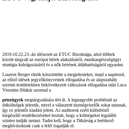
2019.10.22.23.-án ülésezett az ETUC Bizottsága, ahol többek
között tárgyalt az európai bérek alakulásáról, munkaegészségügyi
stratégia kidolgozásáról és a nők bérének átláthatóságáról egyaránt.
Laurent Berger elnök köszöntötte a megjelenteket, majd a napirend,
az előző ülések jegyzőkönyveinek elfogadása és az alapszabály
szerinti testületekben bekövetkezett változások elfogadása után Luca
Visentini főtitkár azonnal a
pénzügyek
megtárgyalására tért át. A legnagyobb problémát az
útiköltségek jelentik, mivel a választott tisztségviselők sokat utaznak,
így ez jelentős kiadást jelent. Az auditorok ezért különböző
kiegészítő rendelkezéseket hoztak, hogy a költségeket legalább
szinten tudják tartani. Tudni kell, hogy a Titkárság a beérkező
meghívásoknak csak a felét fogadják el.