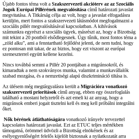
Újabb fontos téma volt a
Szakszervezeti akcióterv az az Szociális
Jogok Európai Pillérének megvalósítása
című határozati javaslat
megvitatása. A Titkárság célja az volt, hogy a javaslat elfogadásra
kerüljön, mert fontos a szakszervezeti látásmódot megfogalmazni a
szociális pillér megvalósításával kapcsolatban. A kihívások
számunkra egyrészt a szociális ügyek, másrészt az, hogy a Bizottság
mit tekint a 20 pontból elsődlegesnek. Úgy tűnik, most fontos téma a
„zöld alku”, ami a fenntartható fejlődést jelenti, de nem tudni, hogy
ez pontosan mit takar, de az biztos, hogy ezt viszont az európai
szemeszterrel együtt kellene kezelni.
Nincs továbbá semmi a Pillér 20 pontjában a migránsokról, és
kimaradtak a nem szokványos munka, valamint a munkavállalók
szabad mozgása, és a nemzetiségi alapú diszkrimináció tiltása is.
Az ülésem még megtárgyalásra került a
Migrációra vonatkozó
szakszervezeti prioritások
című anyag, ebben egy összefoglalás
található a mostani helyzetről és azt emeli ki az anyag, hogy a
migránsok emberi jogait tisztelni kell és meg kell próbálni integrálni
őket.
Nők bérének átláthatóságára
vonatkozó irányelv tervezettel
kapcsolatos határozati javaslat. Ezt az ETUC teljes mértékben
támogatná, örömmel üdvözli a Bizottság elnökének és az
esélyegyenlőségért felelős kijelölt biztosnak a nyilatkozatát arra