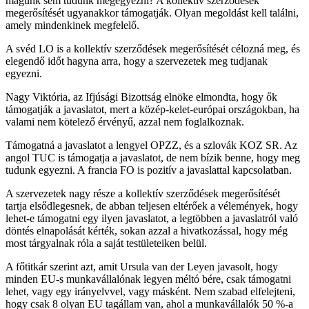
magunk sem tudunk megegyezni? A kollektív szerződések
megerősítését ugyanakkor támogatják. Olyan megoldást kell találni,
amely mindenkinek megfelelő.
A svéd LO is a kollektív szerződések megerősítését célozná meg, és
elegendő időt hagyna arra, hogy a szervezetek meg tudjanak
egyezni.
Nagy Viktória, az Ifjúsági Bizottság elnöke elmondta, hogy ők
támogatják a javaslatot, mert a közép-kelet-európai országokban, ha
valami nem kötelező érvényű, azzal nem foglalkoznak.
Támogatná a javaslatot a lengyel OPZZ, és a szlovák KOZ SR. Az
angol TUC is támogatja a javaslatot, de nem bízik benne, hogy meg
tudunk egyezni. A francia FO is pozitív a javaslattal kapcsolatban.
A szervezetek nagy része a kollektív szerződések megerősítését
tartja elsődlegesnek, de abban teljesen eltérőek a vélemények, hogy
lehet-e támogatni egy ilyen javaslatot, a legtöbben a javaslatról való
döntés elnapolását kérték, sokan azzal a hivatkozással, hogy még
most tárgyalnak róla a saját testületeiken belül.
A főtitkár szerint azt, amit Ursula van der Leyen javasolt, hogy
minden EU-s munkavállalónak legyen méltó bére, csak támogatni
lehet, vagy egy irányelvvel, vagy másként. Nem szabad elfelejteni,
hogy csak 8 olyan EU tagállam van, ahol a munkavállalók 50 %-a