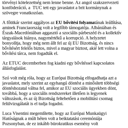
törvényi kötelezettség nem lenne benne. Az angol szakszervezeti
konföderáció, a TUC tett egy javaslatot a brit kormánynak a
szövegre vonatkozóan.
A főtitkár szerint aggályos az
EU bővítési folyama
tának leállítása,
aminek Franciaország volt a legfőbb támogatója. Albániában és
Észak-Macedóniában aggasztó a szociális párbeszéd és a kollektív
tárgyalások hiánya, nagymértékű a korrupció. A helyzetet
bonyolítja, hogy még nem állt fel az új EU Bizottság, és nincs
bővítésért felelős biztos, mivel a magyar biztost, akié lett volna a
bővítési tárca, nem fogadták el.
Az ETUC decemberben fog kiadni egy bővítéssel kapcsolatos
állásfoglalást.
Szó volt még róla, hogy az Európai Bizottság elfogadhatja azt a
javaslatot, mely szerint az egyhangú döntést a minősített többségi
döntéshozatal váltsa fel, amikor az EU szociális ügyekben dönt,
továbbá, hogy a szociális rendszereket illetően is legyenek
változások, és az új Bizottság feltehetően a mobilitási csomag
felülvizsgálatát is el tudja fogadni.
Luca Visentini megemlítette, hogy az Európai Munkaügyi
Hatóságnak a múlt héten volt a beiktatatási ceremóniája
Pozsonyban, de ez inkább bürokratikus esemény volt