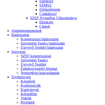
Elnökség
SZMSZ
Elérhetőségek
Csatlakozz!
SZEF Nyugdíjas Választmánya
Elnökség
Cikkek
Alapdokumentumok
Határozatok
Kongresszusi határozatok
Szövetségi Tanács határozatai
Ügyvivő Testület határozatai
Szervezet
SZEF kongresszusai
Szövetségi Tanács
Ügyvivő Testület
Érdekegyeztetés fórumai
Nemzetközi kapcsolataink
Tevékenység
Képzések
Konferenciák
Kiadványok
Képgaléria
Videók
Projektek