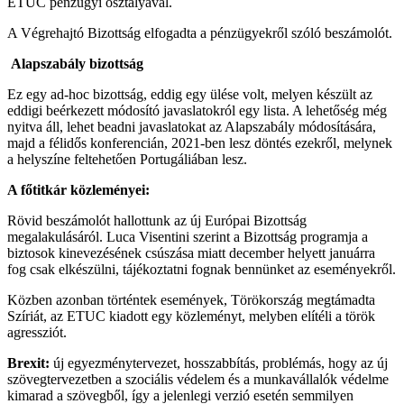
ETUC pénzügyi osztályával.
A Végrehajtó Bizottság elfogadta a pénzügyekről szóló beszámolót.
Alapszabály bizottság
Ez egy ad-hoc bizottság, eddig egy ülése volt, melyen készült az
eddigi beérkezett módosító javaslatokról egy lista. A lehetőség még
nyitva áll, lehet beadni javaslatokat az Alapszabály módosítására,
majd a félidős konferencián, 2021-ben lesz döntés ezekről, melynek
a helyszíne feltehetően Portugáliában lesz.
A főtitkár közleményei:
Rövid beszámolót hallottunk az új Európai Bizottság
megalakulásáról. Luca Visentini szerint a Bizottság programja a
biztosok kinevezésének csúszása miatt december helyett januárra
fog csak elkészülni, tájékoztatni fognak bennünket az eseményekről.
Közben azonban történtek események, Törökország megtámadta
Szíriát, az ETUC kiadott egy közleményt, melyben elítéli a török
agressziót.
Brexit:
új egyezménytervezet, hosszabbítás, problémás, hogy az új
szövegtervezetben a szociális védelem és a munkavállalók védelme
kimarad a szövegből, így a jelenlegi verzió esetén semmilyen