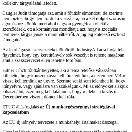
kollektív tárgyalással lefedett.
Czugler Judit támogatja azt, amit a főtitkár elmondott, de szerinte
nem biztos, hogy nem fordul a visszájára, ha a két dolgot szorosan
egymáshoz kötjük, mert ahol nagyon gyengék a kollektív
szerződések, ott a kormányzat mondhatja azt, hogy a szociális
partnerek tárgyaljanak a minimálbérről. A jogilag kötelező eszközt
támogatná.
Az ipari ágazati szervezeteket tömörítő IndustryAll arra hívja fel a
figyelmet, hogy egy keretirányelv sok veszélyt is rejtene magában,
amit a szakszervezet ellen lehetne fordítani.
Esther Línch főtitkár helyettes, aki a téma felelőse válaszában
kifejtette, hogy konszenzusra kell törekednünk, a decemberi VB-n
vissza kell térnünk az ügyre. Szerinte senki sem jelentheti ki, hogy
irányelvre, vagy ajánlásra van szükségünk. Mi az előnyöket alakjuk
kihasználni, ezért meg kell találnunk, hogy mi lehet a közös út.
Decemberben viszont dönteni kell róla.
ETUC állásfoglalás az
Új munkaegészségügyi stratégiával
kapcsolatban
Az EU új irányelv tervezete a munkahelyi ártalmakat összegzi.