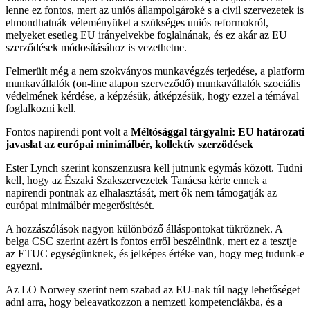
lenne ez fontos, mert az uniós állampolgároké s a civil szervezetek is
elmondhatnák véleményüket a szükséges uniós reformokról,
melyeket esetleg EU irányelvekbe foglalnának, és ez akár az EU
szerződések módosításához is vezethetne.
Felmerült még a nem szokványos munkavégzés terjedése, a platform
munkavállalók (on-line alapon szerveződő) munkavállalók szociális
védelmének kérdése, a képzésük, átképzésük, hogy ezzel a témával
foglalkozni kell.
Fontos napirendi pont volt a
Méltósággal tárgyalni: EU határozati
javaslat az európai minimálbér, kollektív szerződések
Ester Lynch szerint konszenzusra kell jutnunk egymás között. Tudni
kell, hogy az Északi Szakszervezetek Tanácsa kérte ennek a
napirendi pontnak az elhalasztását, mert ők nem támogatják az
európai minimálbér megerősítését.
A hozzászólások nagyon különböző álláspontokat tükröznek. A
belga CSC szerint azért is fontos erről beszélnünk, mert ez a tesztje
az ETUC egységünknek, és jelképes értéke van, hogy meg tudunk-e
egyezni.
Az LO Norwey szerint nem szabad az EU-nak túl nagy lehetőséget
adni arra, hogy beleavatkozzon a nemzeti kompetenciákba, és a