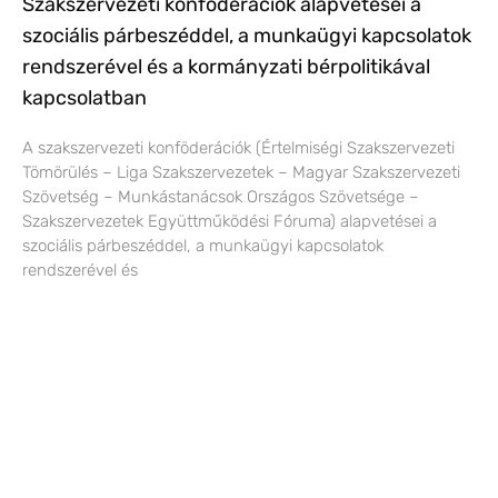
Szakszervezeti konföderációk alapvetései a
szociális párbeszéddel, a munkaügyi kapcsolatok
rendszerével és a kormányzati bérpolitikával
kapcsolatban
A szakszervezeti konföderációk (Értelmiségi Szakszervezeti
Tömörülés – Liga Szakszervezetek – Magyar Szakszervezeti
Szövetség – Munkástanácsok Országos Szövetsége –
Szakszervezetek Együttműködési Fóruma) alapvetései a
szociális párbeszéddel, a munkaügyi kapcsolatok
rendszerével és