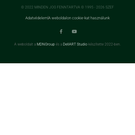
© 2022 MINDEN JOG FENNTARTVA © 1995 - 2026 SZEF
Adatvédelem
A weboldalon cookie-kat használunk
A weboldalt a
MDNGroup
és a
DellART Studio
készítette 2022-ben.