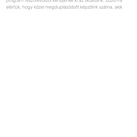
program résztvevőiből kerüljenek ki az oktatóink. 2026-ra
elértük, hogy közel megduplázódott képzőink száma, akik