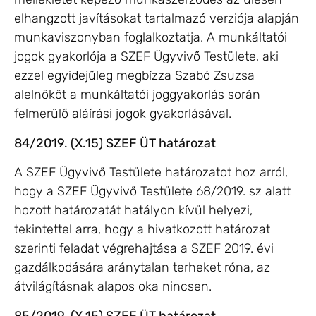
elhangzott javításokat tartalmazó verziója alapján
munkaviszonyban foglalkoztatja. A munkáltatói
jogok gyakorlója a SZEF Ügyvivő Testülete, aki
ezzel egyidejűleg megbízza Szabó Zsuzsa
alelnököt a munkáltatói joggyakorlás során
felmerülő aláírási jogok gyakorlásával.
84/2019. (X.15) SZEF ÜT határozat
A SZEF Ügyvivő Testülete határozatot hoz arról,
hogy a SZEF Ügyvivő Testülete 68/2019. sz alatt
hozott határozatát hatályon kívül helyezi,
tekintettel arra, hogy a hivatkozott határozat
szerinti feladat végrehajtása a SZEF 2019. évi
gazdálkodására aránytalan terheket róna, az
átvilágításnak alapos oka nincsen.
85/2019. (X.15) SZEF ÜT határozat