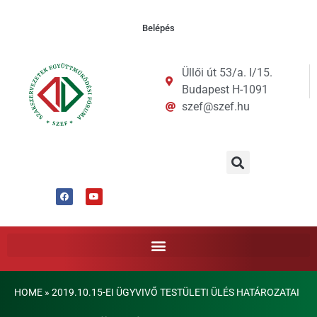
Belépés
Üllői út 53/a. I/15.
Budapest H-1091
szef@szef.hu
HOME
»
2019.10.15-EI ÜGYVIVŐ TESTÜLETI ÜLÉS HATÁROZATAI