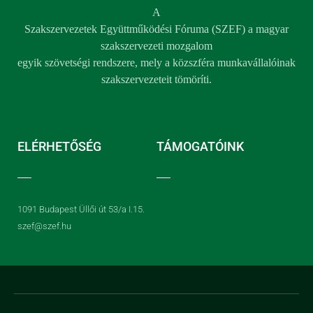
A
Szakszervezetek Együttműködési Fóruma (SZEF) a magyar
szakszervezeti mozgalom
egyik szövetségi rendszere, mely a közszféra munkavállalóinak
szakszervezeteit tömöríti.
ELÉRHETŐSÉG
TÁMOGATÓINK
1091 Budapest Üllői út 53/a I.15.
szef@szef.hu