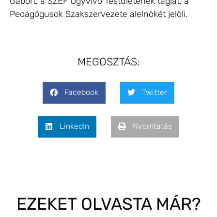
Gábort, a SZEF Ügyvivő Testületének tagját, a
Pedagógusok Szakszervezete alelnökét jelöli.
MEGOSZTÁS:
Facebook
Twitter
LinkedIn
Nyomtatás
EZEKET OLVASTA MÁR?