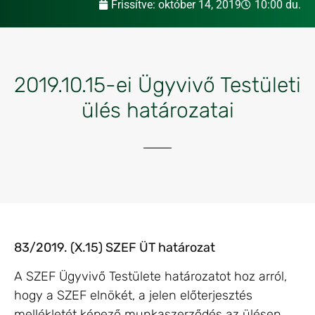
Frissítve:
október 14, 2019
10:00 du.
2019.10.15-ei Ügyvivő Testületi
ülés határozatai
83/2019. (X.15) SZEF ÜT határozat
A SZEF Ügyvivő Testülete határozatot hoz arról,
hogy a SZEF elnökét, a jelen előterjesztés
mellékletét képező munkaszerződés az ülésen