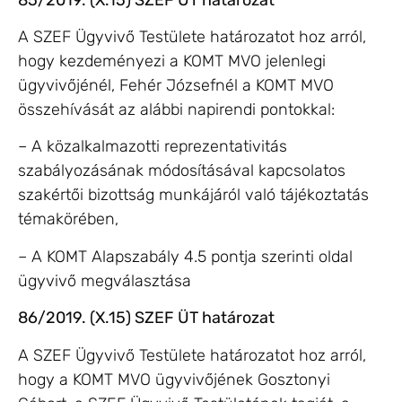
A SZEF Ügyvivő Testülete határozatot hoz arról,
hogy kezdeményezi a KOMT MVO jelenlegi
ügyvivőjénél, Fehér Józsefnél a KOMT MVO
összehívását az alábbi napirendi pontokkal:
– A közalkalmazotti reprezentativitás
szabályozásának módosításával kapcsolatos
szakértői bizottság munkájáról való tájékoztatás
témakörében,
– A KOMT Alapszabály 4.5 pontja szerinti oldal
ügyvivő megválasztása
86/2019. (X.15) SZEF ÜT határozat
A SZEF Ügyvivő Testülete határozatot hoz arról,
hogy a KOMT MVO ügyvivőjének Gosztonyi