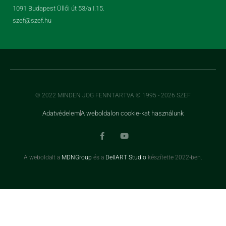
1091 Budapest Üllői út 53/a I.15.
szef@szef.hu
© 2022 MINDEN JOG FENNTARTVA © 1995 - 2026 SZEF
Adatvédelem
A weboldalon cookie-kat használunk
A weboldalt a
MDNGroup
és a
DellART Studio
készítette 2022-ben.