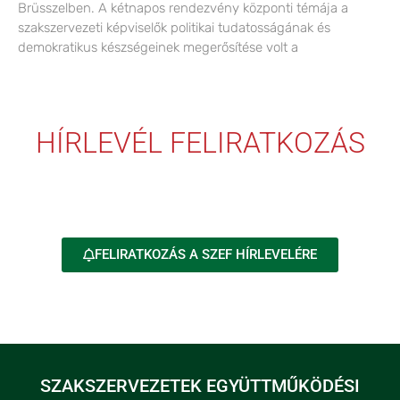
Brüsszelben. A kétnapos rendezvény központi témája a
szakszervezeti képviselők politikai tudatosságának és
demokratikus készségeinek megerősítése volt a
HÍRLEVÉL FELIRATKOZÁS
FELIRATKOZÁS A SZEF HÍRLEVELÉRE
SZAKSZERVEZETEK EGYÜTTMŰKÖDÉSI