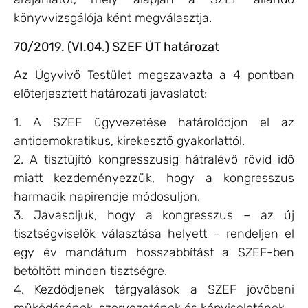
könyvvizsgálója ként megválasztja.
70/2019. (VI.04.) SZEF ÜT határozat
Az Ügyvivő Testület megszavazta a 4 pontban
előterjesztett határozati javaslatot:
1. A SZEF ügyvezetése határolódjon el az
antidemokratikus, kirekesztő gyakorlattól.
2. A tisztújító kongresszusig hátralévő rövid idő
miatt kezdeményezzük, hogy a kongresszus
harmadik napirendje módosuljon.
3. Javasoljuk, hogy a kongresszus – az új
tisztségviselők választása helyett – rendeljen el
egy év mandátum hosszabbítást a SZEF-ben
betöltött minden tisztségre.
4. Kezdődjenek tárgyalások a SZEF jövőbeni
működésének, szervezetének és képviseletének.