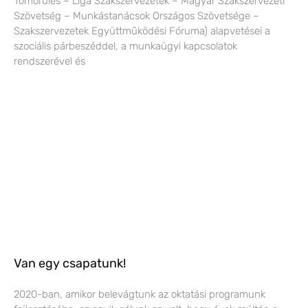
Tömörülés – Liga Szakszervezetek – Magyar Szakszervezeti
Szövetség – Munkástanácsok Országos Szövetsége –
Szakszervezetek Együttműködési Fóruma) alapvetései a
szociális párbeszéddel, a munkaügyi kapcsolatok
rendszerével és
Van egy csapatunk!
2020-ban, amikor belevágtunk az oktatási programunk