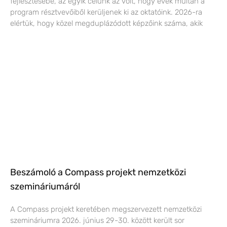
fejlesztésébe, az egyik célunk az volt, hogy évek múltán a
program résztvevőiből kerüljenek ki az oktatóink. 2026-ra
elértük, hogy közel megduplázódott képzőink száma, akik
Beszámoló a Compass projekt nemzetközi
szemináriumáról
A Compass projekt keretében megszervezett nemzetközi
szemináriumra 2026. június 29-30. között került sor