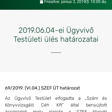
Frissítve:
június 3, 2019
10:00 du.
2019.06.04-ei Ügyvivő
Testületi ülés határozatai
69/2019. (VI.04.) SZEF ÜT határozat
Az Ügyvivő Testület elfogadta a „Szám és
Könyvvizsgáló Céh Kft” által benyújtott
árajánlatot, mely alapján a SZEF állandó