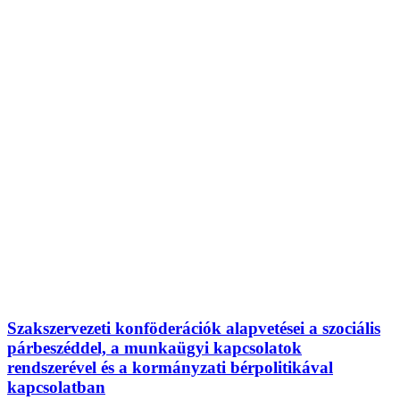
Szakszervezeti konföderációk alapvetései a szociális
párbeszéddel, a munkaügyi kapcsolatok
rendszerével és a kormányzati bérpolitikával
kapcsolatban