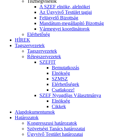
Tisztségviselők
A SZEF elnöke, alelnökei
Az Ügyvivő Testület tagjai
Felügyelő Bizottság
Mandátum-megállapító Bizottság
Vármegyei koordinátorok
Elérhetőség
HÍREK
Tagszervezetek
Tagszervezetek
Rétegszervezetek
SZEFIT
Bemutatkozás
Elnökség
SZMSZ
Elérhetőségek
Csatlakozz!
SZEF Nyugdíjas Választmánya
Elnökség
Cikkek
Alapdokumentumok
Határozatok
Kongresszusi határozatok
Szövetségi Tanács határozatai
Ügyvivő Testület határozatai