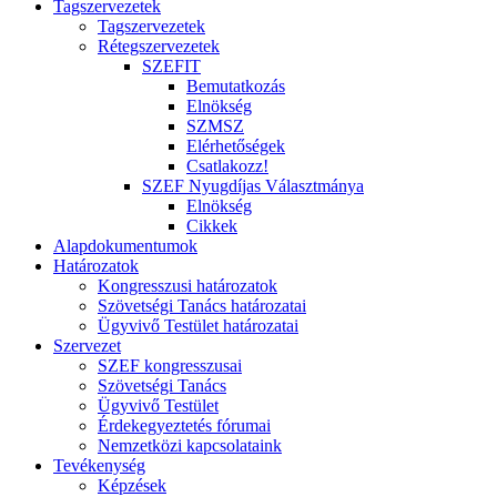
Tagszervezetek
Tagszervezetek
Rétegszervezetek
SZEFIT
Bemutatkozás
Elnökség
SZMSZ
Elérhetőségek
Csatlakozz!
SZEF Nyugdíjas Választmánya
Elnökség
Cikkek
Alapdokumentumok
Határozatok
Kongresszusi határozatok
Szövetségi Tanács határozatai
Ügyvivő Testület határozatai
Szervezet
SZEF kongresszusai
Szövetségi Tanács
Ügyvivő Testület
Érdekegyeztetés fórumai
Nemzetközi kapcsolataink
Tevékenység
Képzések