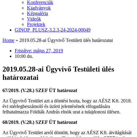
Konferenciák
Kiadványok
Képgaléria
Videók
Projektek
GINOP_PLUSZ-3.2.3-24-2024-00049
Home
»
2019.05.28-ai Ügyvivő Testületi ülés határozatai
Frissítve:
május 27, 2019
10:00 du.
2019.05.28-ai Ügyvivő Testületi ülés
határozatai
67/2019. (V.28.) SZEF ÜT határozat
Az Ügyvivő Testület azt a döntést hozta, hogy az AÉSZ Kft. 2018.
évi mérlegbeszámoló és üzleti jelentésének elfogadására
felhatalmazza Földiák András elnök urat a tulajdonosi ülésen.
68/2019. (V.28.) SZEF ÜT határozat
Az Ügyvivő Testület arról döntött, hogy az AÉSZ Kft. átvilágítását