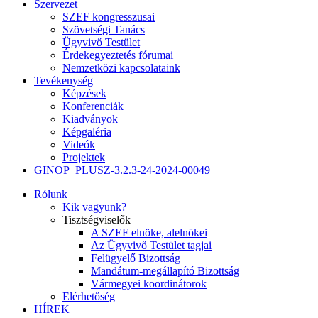
Szervezet
SZEF kongresszusai
Szövetségi Tanács
Ügyvivő Testület
Érdekegyeztetés fórumai
Nemzetközi kapcsolataink
Tevékenység
Képzések
Konferenciák
Kiadványok
Képgaléria
Videók
Projektek
GINOP_PLUSZ-3.2.3-24-2024-00049
Rólunk
Kik vagyunk?
Tisztségviselők
A SZEF elnöke, alelnökei
Az Ügyvivő Testület tagjai
Felügyelő Bizottság
Mandátum-megállapító Bizottság
Vármegyei koordinátorok
Elérhetőség
HÍREK