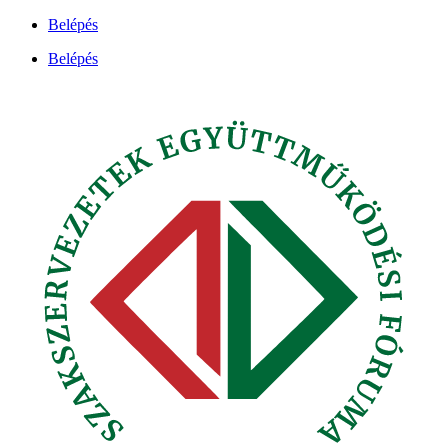
Ugrás
Belépés
a
Belépés
tartalomhoz