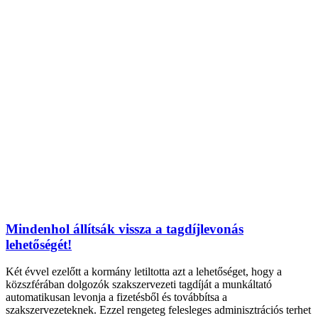
Mindenhol állítsák vissza a tagdíjlevonás
lehetőségét!
Két évvel ezelőtt a kormány letiltotta azt a lehetőséget, hogy a
közszférában dolgozók szakszervezeti tagdíját a munkáltató
automatikusan levonja a fizetésből és továbbítsa a
szakszervezeteknek. Ezzel rengeteg felesleges adminisztrációs terhet