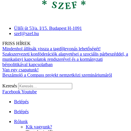
Üllői út 53/a. I/15. Budapest H-1091
szef@szef.hu
FRISS HÍREK
Mindenhol állítsák vissza a tagdíjlevonás lehetőségét!
Szakszervezeti konföderációk alapvetései a szociális párbeszéddel, a
munkaügyi kapcsolatok rendszerével és a kormányzati
bérpolitikával kapcsolatban
Van egy csapatunk!
Beszámoló a Compass projekt nemzetközi szemináriumáról
Keresés
Facebook
Youtube
Belépés
Belépés
Rólunk
Kik vagyunk?