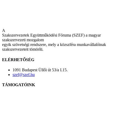
A
Szakszervezetek Együttműködési Fóruma (SZEF) a magyar
szakszervezeti mozgalom
egyik szövetségi rendszere, mely a közszféra munkavállalóinak
szakszervezeteit tömöríti.
ELÉRHETŐSÉG
1091 Budapest Üllői út 53/a I.15.
szef@szef.hu
TÁMOGATÓINK