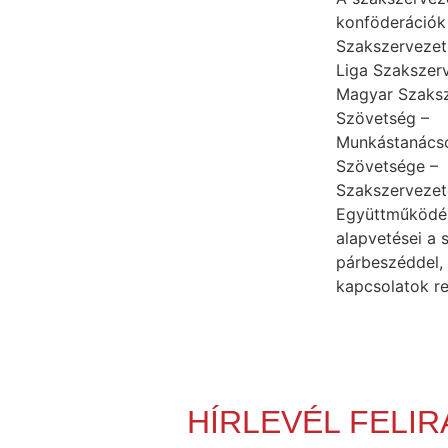
konföderációk 
Szakszervezet
Liga Szakszer
Magyar Szaksz
Szövetség –
Munkástanács
Szövetsége –
Szakszervezet
Együttműködé
alapvetései a s
párbeszéddel,
kapcsolatok r
HÍRLEVÉL FELI