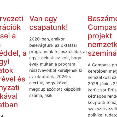
rvezeti
Van egy
Beszámo
rációk
csapatunk!
Compas
sei a
projekt
2020-ban, amikor
s
nemzetk
belevágtunk az oktatási
éddel, a
szeminá
programunk fejlesztésébe, az
egyik célunk az volt, hogy
gyi
évek múltán a program
A Compass pro
atok
résztvevőiből kerüljenek ki
keretében meg
az oktatóink. 2026-ra
ével és
nemzetközi sz
elértük, hogy közel
2026. június 2
nyzati
megduplázódott képzőink
került sor Brü
ikával
száma, akik
kétnapos rend
központi témá
atban
szakszervezeti
politikai tuda
eti