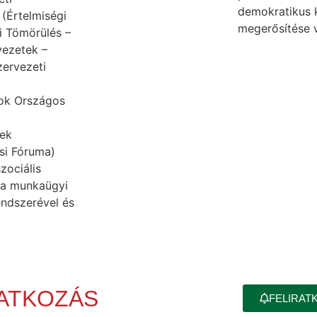
demokratikus 
(Értelmiségi
megerősítése v
i Tömörülés –
vezetek –
ervezeti
ok Országos
ek
si Fóruma)
zociális
 a munkaügyi
endszerével és
RATKOZÁS
FELIRAT