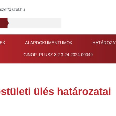
szef@szef.hu
EK
ALAPDOKUMENTUMOK
HATÁROZA
GINOP_PLUSZ-3.2.3-24-2024-00049
stületi ülés határozatai