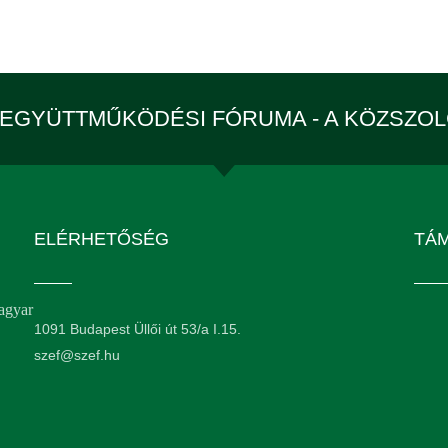
EGYÜTTMŰKÖDÉSI FÓRUMA - A KÖZSZO
ELÉRHETŐSÉG
TÁ
agyar
1091 Budapest Üllői út 53/a I.15.
szef@szef.hu