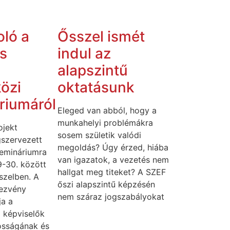
ló a
Ősszel ismét
s
indul az
alapszintű
özi
oktatásunk
riumáról
Eleged van abból, hogy a
munkahelyi problémákra
jekt
sosem születik valódi
szervezett
megoldás? Úgy érzed, hiába
emináriumra
van igazatok, a vezetés nem
9-30. között
hallgat meg titeket? A SZEF
sszelben. A
őszi alapszintű képzésén
ezvény
nem száraz jogszabályokat
ja a
 képviselők
tosságának és