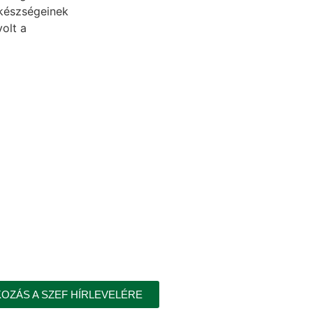
készségeinek
olt a
KOZÁS A SZEF HÍRLEVELÉRE