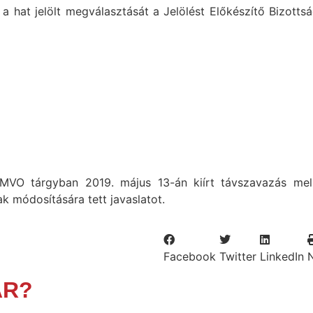
 hat jelölt megválasztását a Jelölést Előkészítő Bizotts
VO tárgyban 2019. május 13-án kiírt távszavazás mell
k módosítására tett javaslatot.
Facebook
Twitter
LinkedIn
ÁR?