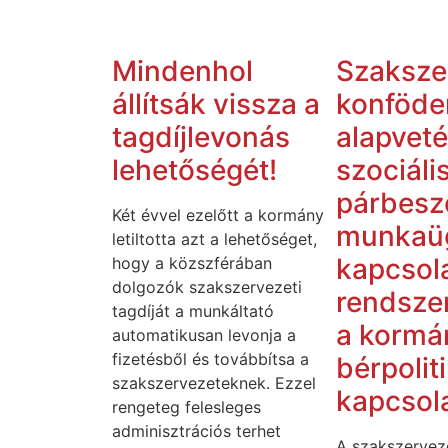
Mindenhol
Szaksze
állítsák vissza a
konföde
tagdíjlevonás
alapveté
lehetőségét!
szociáli
párbesz
Két évvel ezelőtt a kormány
munkaü
letiltotta azt a lehetőséget,
kapcsol
hogy a közszférában
dolgozók szakszervezeti
rendszer
tagdíját a munkáltató
a kormá
automatikusan levonja a
fizetésből és továbbítsa a
bérpolit
szakszervezeteknek. Ezzel
kapcsol
rengeteg felesleges
adminisztrációs terhet
A szakszervez