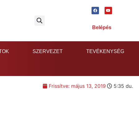
Belépés
TOK
SZERVEZET
TEVÉKENYSÉG
Frissítve:
május 13, 2019
5:35 du.