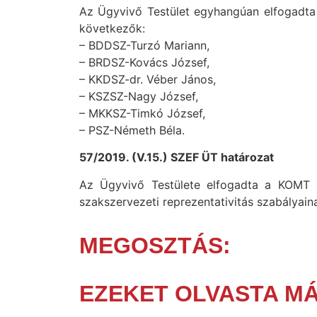
Az Ügyvivő Testület egyhangúan elfogadta a
következők:
– BDDSZ-Turzó Mariann,
– BRDSZ-Kovács József,
– KKDSZ-dr. Véber János,
– KSZSZ-Nagy József,
– MKKSZ-Timkó József,
– PSZ-Németh Béla.
57/2019. (V.15.) SZEF ÜT határozat
Az Ügyvivő Testülete elfogadta a KOMT M
szakszervezeti reprezentativitás szabályaina
MEGOSZTÁS:
EZEKET OLVASTA M