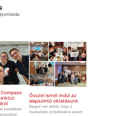
Nyomtatás
a Compass
Ősszel ismét indul az
etközi
alapszintű oktatásunk
áról
Eleged van abból, hogy a
kt keretében
munkahelyi problémákra sosem
emzetközi