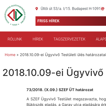
Üllői út 53/a. I/15. Budapest H-1091
FRISS HÍREK
RÓLUNK
HÍREK
TAGSZERVEZETEK
ALAP
Home
»
2018.10.09-ei Ügyvivő Testületi ülés határozatai
2018.10.09-ei Ügyvivő 
73/2018. (X.09.) SZEF ÜT határozat
A SZEF Ügyvivő Testület megszavazta, hogy 
Bükkszék eladás, a Garay utca eladására érk