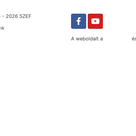
 - 2026 SZEF
nk
A weboldalt a
MDNGroup
é