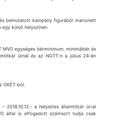
 és bemutatott kampány figurából marionett
 egy külső helyszínen.
ÉT MVO egységes bérminimum, minimálbér és
titkár úrnál és az NGTT-n a július 24-én
z OKÉT-ból.
2018.10.12.- a helyettes államtitkár úrral
 által is elfogadott számsort tudja csak