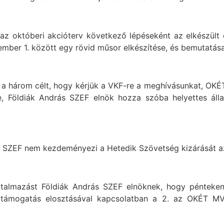
az októberi akcióterv következő lépéseként az elkészült
mber 1. között egy rövid műsor elkészítése, és bemutatása
 a három célt, hogy kérjük a VKF-re a meghívásunkat, OK
 Földiák András SZEF elnök hozza szóba helyettes állam
a SZEF nem kezdeményezi a Hetedik Szövetség kizárását a
talmazást Földiák András SZEF elnöknek, hogy pénteken – 
támogatás elosztásával kapcsolatban a 2. az OKÉT MVO