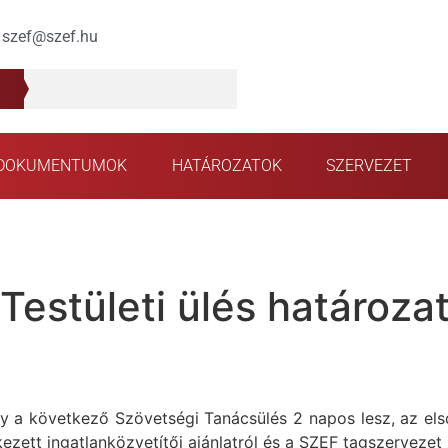
szef@szef.hu
DOKUMENTUMOK
HATÁROZATOK
SZERVEZET
Testületi ülés határozat
a következő Szövetségi Tanácsülés 2 napos lesz, az első 
ezett ingatlanközvetítői ajánlatról és a SZEF tagszervezet 