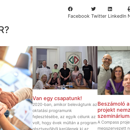
Facebook
Twitter
LinkedIn
R?
Van egy csapatunk!
Beszámoló 
2020-ban, amikor belevágtunk az
projekt nemz
oktatási programunk
szeminárium
fejlesztésébe, az egyik célunk az
A Compass proje
volt, hogy évek múltán a program
megszervezett n
résztvevőiből kerüljenek ki az