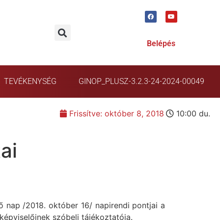
Belépés
TEVÉKENYSÉG
GINOP_PLUSZ-3.2.3-24-2024-00049
Frissítve:
október 8, 2018
10:00 du.
ai
nap /2018. október 16/ napirendi pontjai a
képviselőinek szóbeli tájékoztatója.