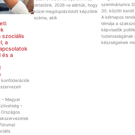
szemináriumra 20
oktatóink. 2026-ra elértük, hogy
30. között került
közel megduplázódott képzőink
A kétnapos rend
száma, akik
eti
témája a szaksze
ók
képviselők politik
 szociális
tudatosságának 
, a
készségeinek meg
apcsolatok
 és a
l
n
 konföderációk
kszervezeti
 – Magyar
Szövetség –
 Országos
akszervezetek
Fóruma)
ciális