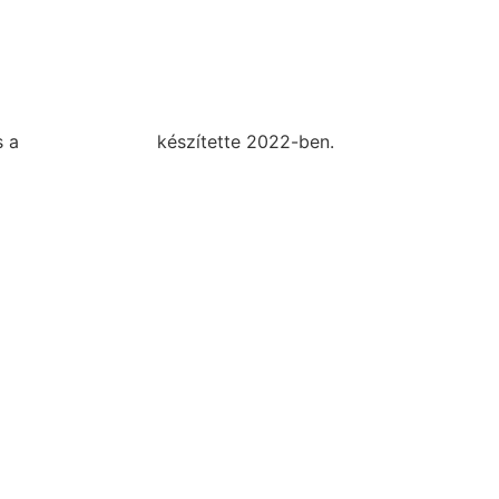
s a
DellART Studio
készítette 2022-ben.