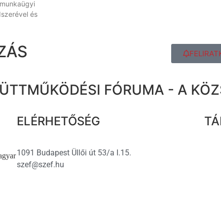
 munkaügyi
szerével és
ZÁS
FELIRAT
ÜTTMŰKÖDÉSI FÓRUMA - A KÖ
ELÉRHETŐSÉG
TÁ
1091 Budapest Üllői út 53/a I.15.
agyar
szef@szef.hu