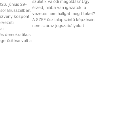
születik valódi megoldás? Úgy
26. június 29-
érzed, hiába van igazatok, a
 sor Brüsszelben.
vezetés nem hallgat meg titeket?
ezvény központi
A SZEF őszi alapszintű képzésén
rvezeti
nem száraz jogszabályokat
ai
és demokratikus
erősítése volt a