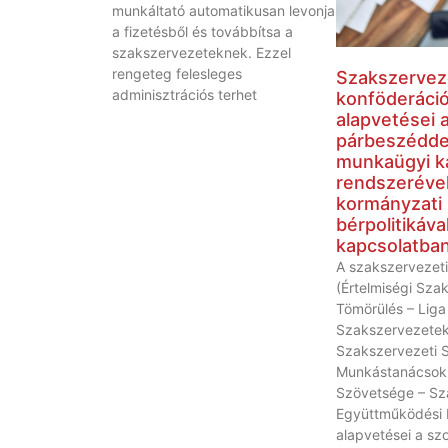
munkáltató automatikusan levonja
a fizetésből és továbbítsa a
szakszervezeteknek. Ezzel
rengeteg felesleges
Szakszervez
adminisztrációs terhet
konföderáci
alapvetései a
párbeszéddel
munkaügyi k
rendszerével
kormányzati
bérpolitikáva
kapcsolatba
A szakszervezeti
(Értelmiségi Sza
Tömörülés – Liga
Szakszervezetek
Szakszervezeti 
Munkástanácsok
Szövetsége – Sz
Együttműködési 
alapvetései a szo