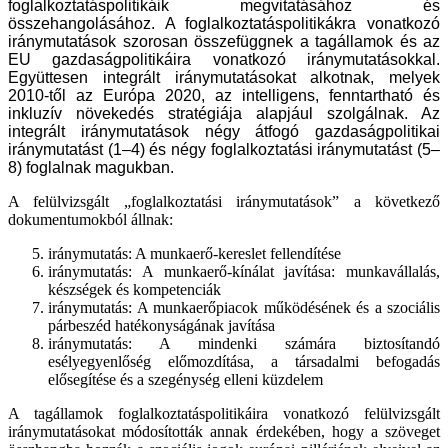
foglalkoztatáspolitikáik megvitatásához és
összehangolásához. A foglalkoztatáspolitikákra vonatkozó
iránymutatások szorosan összefüggnek a tagállamok és az
EU gazdaságpolitikáira vonatkozó iránymutatásokkal.
Együttesen integrált iránymutatásokat alkotnak, melyek
2010-től az Európa 2020, az intelligens, fenntartható és
inkluzív növekedés stratégiája alapjául szolgálnak. Az
integrált iránymutatások négy átfogó gazdaságpolitikai
iránymutatást (1–4) és négy foglalkoztatási iránymutatást (5–
8) foglalnak magukban.
A felülvizsgált „foglalkoztatási iránymutatások” a következő
dokumentumokból állnak:
iránymutatás: A munkaerő-kereslet fellendítése
iránymutatás: A munkaerő-kínálat javítása: munkavállalás,
készségek és kompetenciák
iránymutatás: A munkaerőpiacok működésének és a szociális
párbeszéd hatékonyságának javítása
iránymutatás: A mindenki számára biztosítandó
esélyegyenlőség előmozdítása, a társadalmi befogadás
elősegítése és a szegénység elleni küzdelem
A tagállamok foglalkoztatáspolitikáira vonatkozó felülvizsgált
iránymutatásokat módosították annak érdekében, hogy a szöveget