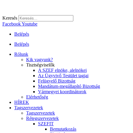
Keresés
Facebook
Youtube
Belépés
Belépés
Rólunk
Kik vagyunk?
Tisztségviselők
A SZEF elnöke, alelnökei
Az Ügyvivő Testület tagjai
Felügyelő Bizottság
Mandátum-megállapító Bizottság
Vármegyei koordinátorok
Elérhetőség
HÍREK
Tagszervezetek
Tagszervezetek
Rétegszervezetek
SZEFIT
Bemutatkozás