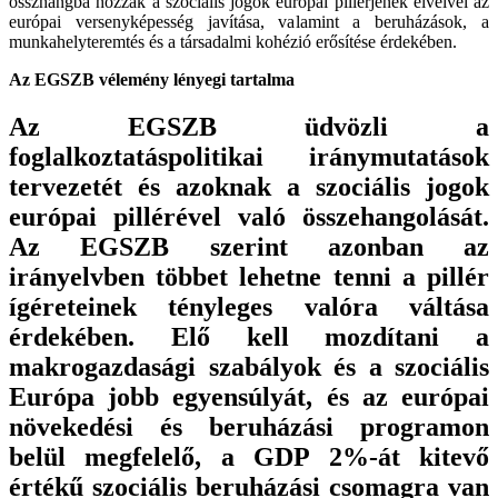
összhangba hozzák a szociális jogok európai pillérjének elveivel az
európai versenyképesség javítása, valamint a beruházások, a
munkahelyteremtés és a társadalmi kohézió erősítése érdekében.
Az EGSZB vélemény lényegi tartalma
Az EGSZB üdvözli a
foglalkoztatáspolitikai iránymutatások
tervezetét és azoknak a szociális jogok
európai pillérével való összehangolását.
Az EGSZB szerint azonban az
irányelvben többet lehetne tenni a pillér
ígéreteinek tényleges valóra váltása
érdekében. Elő kell mozdítani a
makrogazdasági szabályok és a szociális
Európa jobb egyensúlyát, és az európai
növekedési és beruházási programon
belül megfelelő, a GDP 2%-át kitevő
értékű szociális beruházási csomagra van