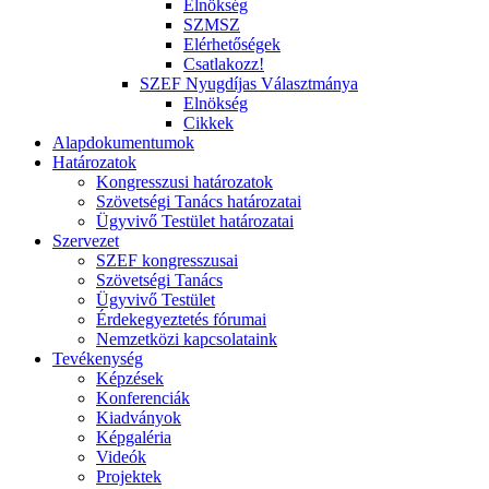
Elnökség
SZMSZ
Elérhetőségek
Csatlakozz!
SZEF Nyugdíjas Választmánya
Elnökség
Cikkek
Alapdokumentumok
Határozatok
Kongresszusi határozatok
Szövetségi Tanács határozatai
Ügyvivő Testület határozatai
Szervezet
SZEF kongresszusai
Szövetségi Tanács
Ügyvivő Testület
Érdekegyeztetés fórumai
Nemzetközi kapcsolataink
Tevékenység
Képzések
Konferenciák
Kiadványok
Képgaléria
Videók
Projektek