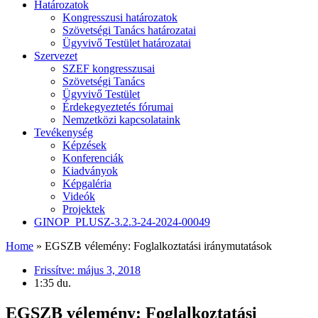
Határozatok
Kongresszusi határozatok
Szövetségi Tanács határozatai
Ügyvivő Testület határozatai
Szervezet
SZEF kongresszusai
Szövetségi Tanács
Ügyvivő Testület
Érdekegyeztetés fórumai
Nemzetközi kapcsolataink
Tevékenység
Képzések
Konferenciák
Kiadványok
Képgaléria
Videók
Projektek
GINOP_PLUSZ-3.2.3-24-2024-00049
Home
»
EGSZB vélemény: Foglalkoztatási iránymutatások
Frissítve:
május 3, 2018
1:35 du.
EGSZB vélemény: Foglalkoztatási