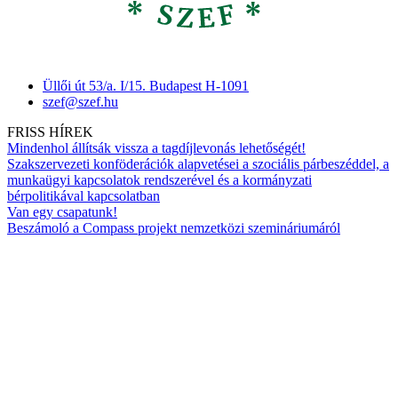
Üllői út 53/a. I/15. Budapest H-1091
szef@szef.hu
FRISS HÍREK
Mindenhol állítsák vissza a tagdíjlevonás lehetőségét!
Szakszervezeti konföderációk alapvetései a szociális párbeszéddel, a
munkaügyi kapcsolatok rendszerével és a kormányzati
bérpolitikával kapcsolatban
Van egy csapatunk!
Beszámoló a Compass projekt nemzetközi szemináriumáról