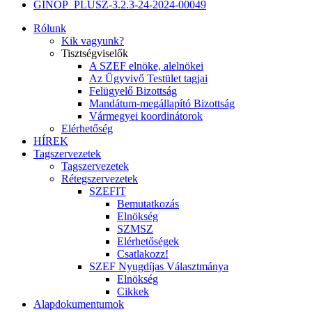
GINOP_PLUSZ-3.2.3-24-2024-00049
Rólunk
Kik vagyunk?
Tisztségviselők
A SZEF elnöke, alelnökei
Az Ügyvivő Testület tagjai
Felügyelő Bizottság
Mandátum-megállapító Bizottság
Vármegyei koordinátorok
Elérhetőség
HÍREK
Tagszervezetek
Tagszervezetek
Rétegszervezetek
SZEFIT
Bemutatkozás
Elnökség
SZMSZ
Elérhetőségek
Csatlakozz!
SZEF Nyugdíjas Választmánya
Elnökség
Cikkek
Alapdokumentumok