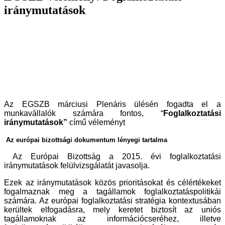
iránymutatások
Az EGSZB márciusi Plenáris ülésén fogadta el a
munkavállalók számára fontos, “
Foglalkoztatási
iránymutatások”
című véleményt
Az európai bizottsági dokumentum lényegi tartalma
Az Európai Bizottság a 2015. évi foglalkoztatási
iránymutatások felülvizsgálatát javasolja.
Ezek az iránymutatások közös prioritásokat és célértékeket
fogalmaznak meg a tagállamok foglalkoztatáspolitikái
számára. Az európai foglalkoztatási stratégia kontextusában
kerültek elfogadásra, mely keretet biztosít az uniós
tagállamoknak az információcseréhez, illetve