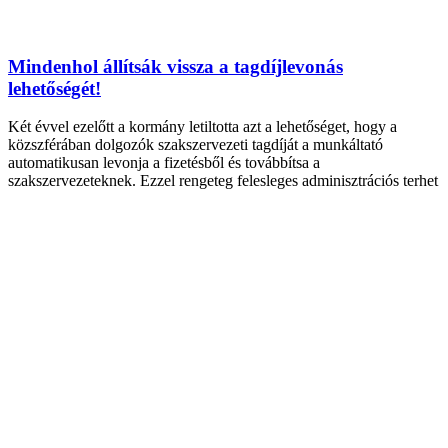
Mindenhol állítsák vissza a tagdíjlevonás
lehetőségét!
Két évvel ezelőtt a kormány letiltotta azt a lehetőséget, hogy a
közszférában dolgozók szakszervezeti tagdíját a munkáltató
automatikusan levonja a fizetésből és továbbítsa a
szakszervezeteknek. Ezzel rengeteg felesleges adminisztrációs terhet