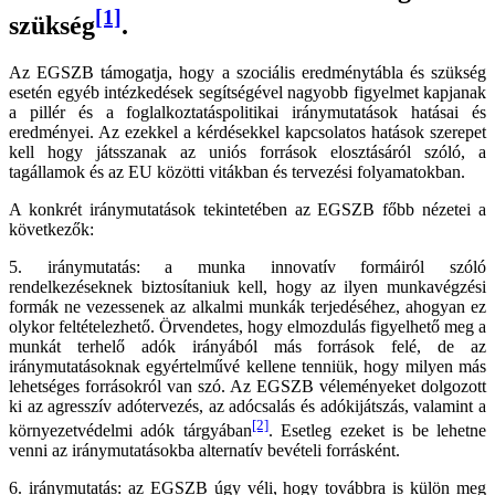
[1]
szükség
.
Az EGSZB támogatja, hogy a szociális eredménytábla és szükség
esetén egyéb intézkedések segítségével nagyobb figyelmet kapjanak
a pillér és a foglalkoztatáspolitikai iránymutatások hatásai és
eredményei. Az ezekkel a kérdésekkel kapcsolatos hatások szerepet
kell hogy játsszanak az uniós források elosztásáról szóló, a
tagállamok és az EU közötti vitákban és tervezési folyamatokban.
A konkrét iránymutatások tekintetében az EGSZB főbb nézetei a
következők:
5. iránymutatás: a munka innovatív formáiról szóló
rendelkezéseknek biztosítaniuk kell, hogy az ilyen munkavégzési
formák ne vezessenek az alkalmi munkák terjedéséhez, ahogyan ez
olykor feltételezhető. Örvendetes, hogy elmozdulás figyelhető meg a
munkát terhelő adók irányából más források felé, de az
iránymutatásoknak egyértelművé kellene tenniük, hogy milyen más
lehetséges forrásokról van szó. Az EGSZB véleményeket dolgozott
ki az agresszív adótervezés, az adócsalás és adókijátszás, valamint a
[2]
környezetvédelmi adók tárgyában
. Esetleg ezeket is be lehetne
venni az iránymutatásokba alternatív bevételi forrásként.
6. iránymutatás: az EGSZB úgy véli, hogy továbbra is külön meg