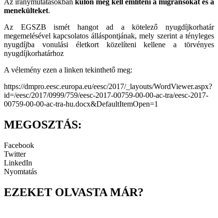
Az iránymutatásokban
külön meg kell említeni a migránsokat és a
menekülteket
.
Az EGSZB ismét hangot ad a kötelező nyugdíjkorhatár
megemelésével kapcsolatos álláspontjának, mely szerint a tényleges
nyugdíjba vonulási életkort közelíteni kellene a törvényes
nyugdíjkorhatárhoz
A vélemény ezen a linken tekinthető meg:
https://dmpro.eesc.europa.eu/eesc/2017/_layouts/WordViewer.aspx?
id=/eesc/2017/0999/759/eesc-2017-00759-00-00-ac-tra/eesc-2017-
00759-00-00-ac-tra-hu.docx&DefaultItemOpen=1
MEGOSZTÁS:
Facebook
Twitter
LinkedIn
Nyomtatás
EZEKET OLVASTA MÁR?