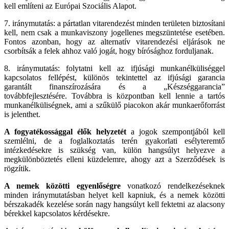
kell említeni az Európai Szociális Alapot.
7. iránymutatás: a pártatlan vitarendezést minden területen biztosítani
kell, nem csak a munkaviszony jogellenes megszüntetése esetében.
Fontos azonban, hogy az alternatív vitarendezési eljárások ne
csorbítsák a felek ahhoz való jogát, hogy bírósághoz forduljanak.
8. iránymutatás: folytatni kell az ifjúsági munkanélküliséggel
kapcsolatos fellépést, különös tekintettel az ifjúsági garancia
garantált finanszírozására és a „Készséggarancia”
továbbfejlesztésére. Továbbra is központban kell lennie a tartós
munkanélküliségnek, ami a szűkülő piacokon akár munkaerőforrást
is jelenthet.
A fogyatékossággal élők helyzetét
a jogok szempontjából kell
szemlélni, de a foglalkoztatás terén gyakorlati esélyteremtő
intézkedésekre is szükség van, külön hangsúlyt helyezve a
megkülönböztetés elleni küzdelemre, ahogy azt a Szerződések is
rögzítik.
A nemek közötti egyenlőségre
vonatkozó rendelkezéseknek
minden iránymutatásban helyet kell kapniuk, és a nemek közötti
bérszakadék kezelése során nagy hangsúlyt kell fektetni az alacsony
bérekkel kapcsolatos kérdésekre.