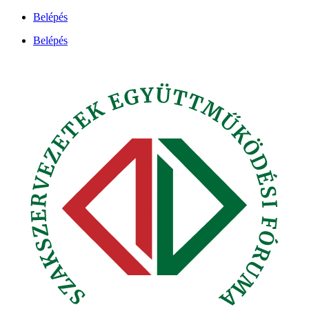
Ugrás
Belépés
a
Belépés
tartalomhoz