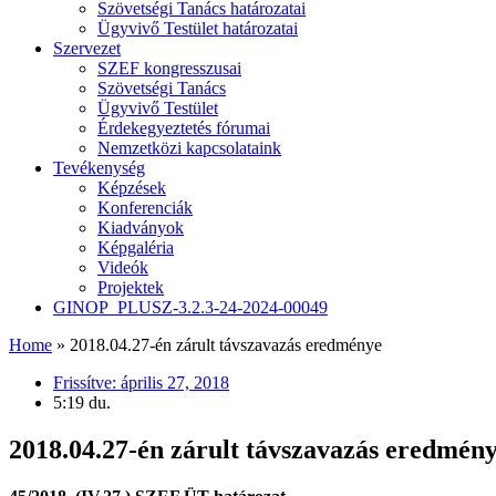
Szövetségi Tanács határozatai
Ügyvivő Testület határozatai
Szervezet
SZEF kongresszusai
Szövetségi Tanács
Ügyvivő Testület
Érdekegyeztetés fórumai
Nemzetközi kapcsolataink
Tevékenység
Képzések
Konferenciák
Kiadványok
Képgaléria
Videók
Projektek
GINOP_PLUSZ-3.2.3-24-2024-00049
Home
»
2018.04.27-én zárult távszavazás eredménye
Frissítve:
április 27, 2018
5:19 du.
2018.04.27-én zárult távszavazás eredmén