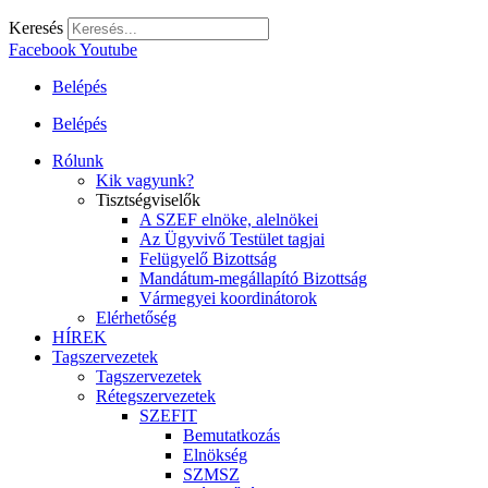
Keresés
Facebook
Youtube
Belépés
Belépés
Rólunk
Kik vagyunk?
Tisztségviselők
A SZEF elnöke, alelnökei
Az Ügyvivő Testület tagjai
Felügyelő Bizottság
Mandátum-megállapító Bizottság
Vármegyei koordinátorok
Elérhetőség
HÍREK
Tagszervezetek
Tagszervezetek
Rétegszervezetek
SZEFIT
Bemutatkozás
Elnökség
SZMSZ