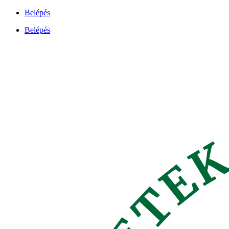
Ugrás
Belépés
a
Belépés
tartalomhoz