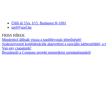
Üllői út 53/a. I/15. Budapest H-1091
szef@szef.hu
FRISS HÍREK
Mindenhol állítsák vissza a tagdíjlevonás lehetőségét!
Szakszervezeti konföderációk alapvetései a szociális párbeszéddel, a
Van egy csapatunk!
Beszámoló a Compass projekt nemzetközi szemináriumáról