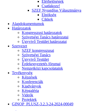
Elérhetőségek
Csatlakozz!
SZEF Nyugdíjas Választmánya
Elnökség
Cikkek
Alapdokumentumok
Határozatok
Kongresszusi határozatok
Szövetségi Tanács határozatai
Ügyvivő Testület határozatai
Szervezet
SZEF kongresszusai
Szövetségi Tanács
Ügyvivő Testület
Érdekegyeztetés fórumai
Nemzetközi kapcsolataink
Tevékenység
Képzések
Konferenciák
Kiadványok
Képgaléria
Videók
Projektek
GINOP_PLUSZ-3.2.3-24-2024-00049