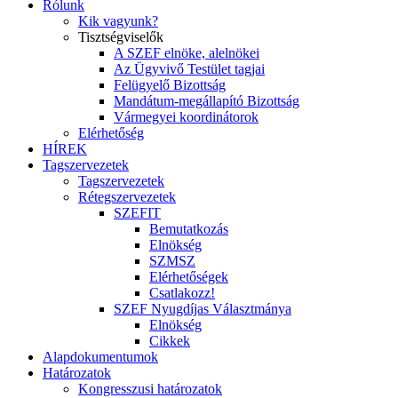
Rólunk
Kik vagyunk?
Tisztségviselők
A SZEF elnöke, alelnökei
Az Ügyvivő Testület tagjai
Felügyelő Bizottság
Mandátum-megállapító Bizottság
Vármegyei koordinátorok
Elérhetőség
HÍREK
Tagszervezetek
Tagszervezetek
Rétegszervezetek
SZEFIT
Bemutatkozás
Elnökség
SZMSZ
Elérhetőségek
Csatlakozz!
SZEF Nyugdíjas Választmánya
Elnökség
Cikkek
Alapdokumentumok
Határozatok
Kongresszusi határozatok