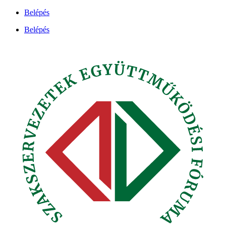
Ugrás
Belépés
a
Belépés
tartalomhoz