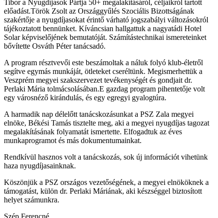
Tibor a Nyugdíjasok Pártja 50+ megalakításáról, céljaikról tartott
előadást.Török Zsolt az Országgyűlés Szociális Bizottságának
szakértője a nyugdíjasokat érintő várható jogszabályi változásokról
tájékoztatott bennünket. Kíváncsian hallgattuk a nagyatádi Hotel
Solar képviselőjének bemutatóját. Számítástechnikai ismereteinket
bővítette Osváth Péter tanácsadó.
A program résztvevői este beszámoltak a náluk folyó klub-életről
segítve egymás munkáját, ötleteket cseréltünk. Megismerhettük a
Veszprém megyei szakszervezet tevékenységét és gondjait dr.
Perlaki Mária tolmácsolásában.E gazdag program pihentetője volt
egy városnéző kirándulás, és egy egregyi gyalogtúra.
A harmadik nap délelőtt tanácskozásunkat a PSZ Zala megyei
elnöke, Békési Tamás tisztelte meg, aki a megyei nyugdíjas tagozat
megalakításának folyamatát ismertette. Elfogadtuk az éves
munkaprogramot és más dokumentumainkat.
Rendkívül hasznos volt a tanácskozás, sok új információt vihetünk
haza nyugdíjasainknak.
Köszönjük a PSZ országos vezetőségének, a megyei elnököknek a
támogatást, külön dr. Perlaki Máriának, aki készséggel biztosított
helyet számunkra.
Szép Ferencné