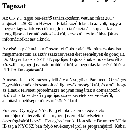
Tagozat
Az ONYT tagjai felkészítő tanácskozáson vettünk részt 2017
augusztus 28-30-án Hévízen. E találkozó feladata az volt, hogy a
megyei tagozatok vezetői megfelelő tájékoztatást kapjanak a
nyugdíjasokat érintő változásokról, tervekről, és továbbadják az
információikat tagjaiknak.
Az első nap délutánján Gosztonyi Gábor alelnök tolmácsolásában
megismerhettük az aktív szakszervezeti élet eseményeit és gondjait.
Dr. Mayer Lajos a SZEF Nyugdíjas Tagozatának elnöke beszélt a
közszféra nyugdíjasainak problémáiról, a megoldás kereséséről és a
FERPA támogatásáról.
A második nap Karácsony Mihály a Nyugdíjas Parlament Országos
Egyesület elnöke beszámolt eddigi tevékenységükről, és arról, hogy
az általuk felvetett problémákra hogyan reagáltak a döntéshozók.
Szó volt a közérdekű nyugdíjas szövetkezetek szervezéséről,
alapítási lehetőségekről és működésükről.
Földényi György a NYOK új elnöke az érdekegyeztető
munkájukról, terveikiről, a nyugdíjas érdekképviseletek
összefogásáról beszélt. Ezt egészítette ki Horcsikné Brummer Mária
IB tag a NYOSZ-ban folyó tevékenységről és programjairól. Kabai