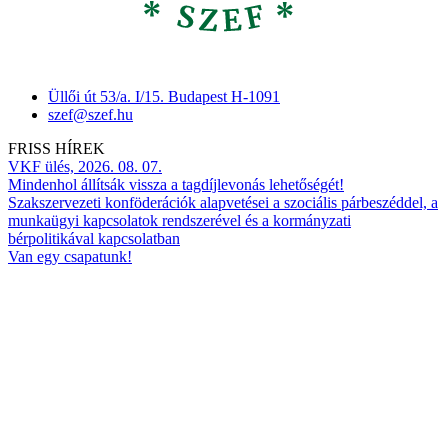
Üllői út 53/a. I/15. Budapest H-1091
szef@szef.hu
FRISS HÍREK
VKF ülés, 2026. 08. 07.
Mindenhol állítsák vissza a tagdíjlevonás lehetőségét!
Szakszervezeti konföderációk alapvetései a szociális párbeszéddel, a
munkaügyi kapcsolatok rendszerével és a kormányzati
bérpolitikával kapcsolatban
Van egy csapatunk!