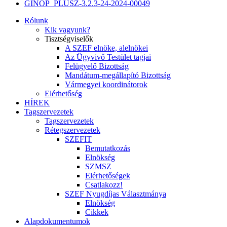
GINOP_PLUSZ-3.2.3-24-2024-00049
Rólunk
Kik vagyunk?
Tisztségviselők
A SZEF elnöke, alelnökei
Az Ügyvivő Testület tagjai
Felügyelő Bizottság
Mandátum-megállapító Bizottság
Vármegyei koordinátorok
Elérhetőség
HÍREK
Tagszervezetek
Tagszervezetek
Rétegszervezetek
SZEFIT
Bemutatkozás
Elnökség
SZMSZ
Elérhetőségek
Csatlakozz!
SZEF Nyugdíjas Választmánya
Elnökség
Cikkek
Alapdokumentumok