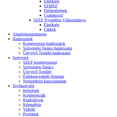
Elnökség
SZMSZ
Elérhetőségek
Csatlakozz!
SZEF Nyugdíjas Választmánya
Elnökség
Cikkek
Alapdokumentumok
Határozatok
Kongresszusi határozatok
Szövetségi Tanács határozatai
Ügyvivő Testület határozatai
Szervezet
SZEF kongresszusai
Szövetségi Tanács
Ügyvivő Testület
Érdekegyeztetés fórumai
Nemzetközi kapcsolataink
Tevékenység
Képzések
Konferenciák
Kiadványok
Képgaléria
Videók
Projektek