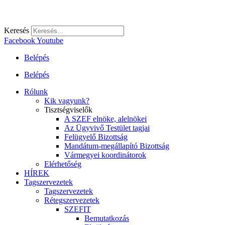
Keresés
Facebook
Youtube
Belépés
Belépés
Rólunk
Kik vagyunk?
Tisztségviselők
A SZEF elnöke, alelnökei
Az Ügyvivő Testület tagjai
Felügyelő Bizottság
Mandátum-megállapító Bizottság
Vármegyei koordinátorok
Elérhetőség
HÍREK
Tagszervezetek
Tagszervezetek
Rétegszervezetek
SZEFIT
Bemutatkozás