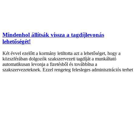
Mindenhol állítsák vissza a tagdíjlevonás
lehetőségét!
Két évvel ezelőtt a kormány letiltotta azt a lehetőséget, hogy a
közszférában dolgozók szakszervezeti tagdíját a munkáltató
automatikusan levonja a fizetésből és továbbítsa a
szakszervezeteknek. Ezzel rengeteg felesleges adminisztrációs terhet