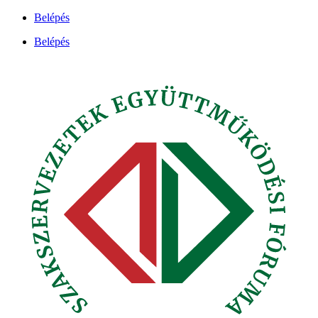
Ugrás
Belépés
a
Belépés
tartalomhoz