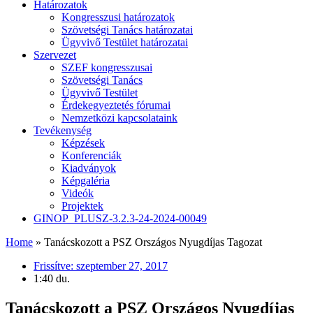
Határozatok
Kongresszusi határozatok
Szövetségi Tanács határozatai
Ügyvivő Testület határozatai
Szervezet
SZEF kongresszusai
Szövetségi Tanács
Ügyvivő Testület
Érdekegyeztetés fórumai
Nemzetközi kapcsolataink
Tevékenység
Képzések
Konferenciák
Kiadványok
Képgaléria
Videók
Projektek
GINOP_PLUSZ-3.2.3-24-2024-00049
Home
»
Tanácskozott a PSZ Országos Nyugdíjas Tagozat
Frissítve:
szeptember 27, 2017
1:40 du.
Tanácskozott a PSZ Országos Nyugdíjas