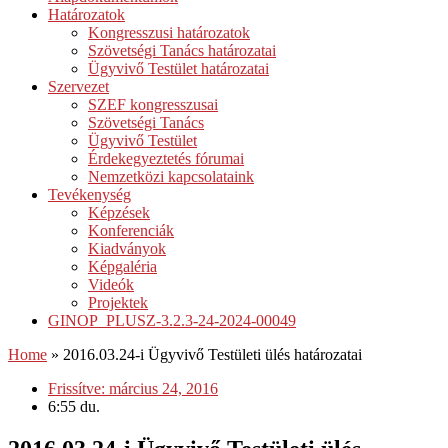
Határozatok
Kongresszusi határozatok
Szövetségi Tanács határozatai
Ügyvivő Testület határozatai
Szervezet
SZEF kongresszusai
Szövetségi Tanács
Ügyvivő Testület
Érdekegyeztetés fórumai
Nemzetközi kapcsolataink
Tevékenység
Képzések
Konferenciák
Kiadványok
Képgaléria
Videók
Projektek
GINOP_PLUSZ-3.2.3-24-2024-00049
Home
»
2016.03.24-i Ügyvivő Testületi ülés határozatai
Frissítve:
március 24, 2016
6:55 du.