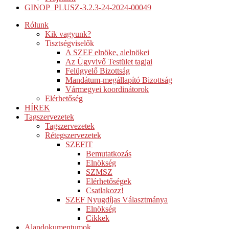
GINOP_PLUSZ-3.2.3-24-2024-00049
Rólunk
Kik vagyunk?
Tisztségviselők
A SZEF elnöke, alelnökei
Az Ügyvivő Testület tagjai
Felügyelő Bizottság
Mandátum-megállapító Bizottság
Vármegyei koordinátorok
Elérhetőség
HÍREK
Tagszervezetek
Tagszervezetek
Rétegszervezetek
SZEFIT
Bemutatkozás
Elnökség
SZMSZ
Elérhetőségek
Csatlakozz!
SZEF Nyugdíjas Választmánya
Elnökség
Cikkek
Alapdokumentumok