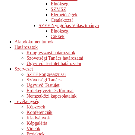
Elnökség
SZMSZ
Elérhetőségek
Csatlakozz!
SZEF Nyugdíjas Választmánya
Elnökség
Cikkek
Alapdokumentumok
Határozatok
Kongresszusi határozatok
Szövetségi Tanács határozatai
Ügyvivő Testület határozatai
Szervezet
SZEF kongresszusai
Szövetségi Tanács
Ügyvivő Testület
Érdekegyeztetés fórumai
Nemzetközi kapcsolataink
Tevékenység
Képzések
Konferenciák
Kiadványok
Képgaléria
Videók
Projektek