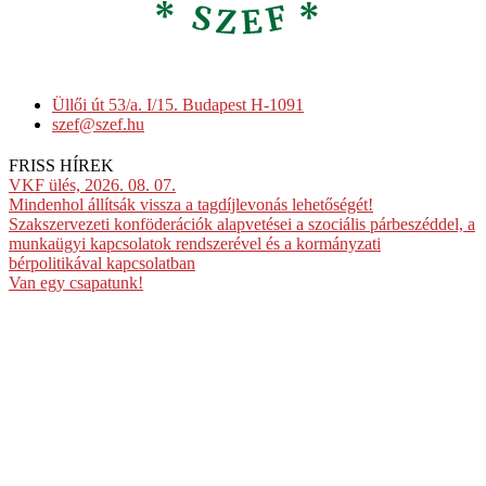
Üllői út 53/a. I/15. Budapest H-1091
szef@szef.hu
FRISS HÍREK
VKF ülés, 2026. 08. 07.
Mindenhol állítsák vissza a tagdíjlevonás lehetőségét!
Szakszervezeti konföderációk alapvetései a szociális párbeszéddel, a
munkaügyi kapcsolatok rendszerével és a kormányzati
bérpolitikával kapcsolatban
Van egy csapatunk!