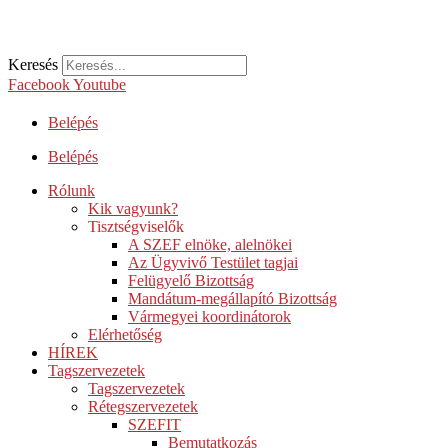
Keresés
Facebook
Youtube
Belépés
Belépés
Rólunk
Kik vagyunk?
Tisztségviselők
A SZEF elnöke, alelnökei
Az Ügyvivő Testület tagjai
Felügyelő Bizottság
Mandátum-megállapító Bizottság
Vármegyei koordinátorok
Elérhetőség
HÍREK
Tagszervezetek
Tagszervezetek
Rétegszervezetek
SZEFIT
Bemutatkozás