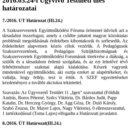
2016.03.24-i Ügyvivő Testületi ülés
határozatai
7./2016. UT Határozat (III.24.)
A Szakszervezetek Együttműködési Fóruma örömmel üdvözli azt a
társadalmi összefogast, amely a csődbe juttatott magyar közoktatas
problémái megoldásának érdekében kibontakozik és szélesedik. Az
érdekelteket alapvetoen közös célok vezérlik. A Pedagógusok
Szakszervezetének, a Pedagógus Sztrájkbizottságnak és
Szakszervezetek Együttműködési Forumának törekvése a diákság, a
szülők és a társadalom érdemi szolgálata, és az ezt lehetővé tévő
feltételrendszer szakmai alapú kialakitása. Készek vagyunk
mindenkivel együttműködni, aki osztja ezeket az alapértékeket, és
vallalja, hogy fellép, tesz is értük. A SZEF egyeztetéseket
kezdeményez a további akciokra tekintettel.
Szavazás: Az Ügyvezető Testület 11 „Igen” szavazattal (Földiák
András, Boros Péterné, Szdcs Viktória, Dr. Bárdos Judit, Papp
Katalin, Dr. Herczeg György, Dr. Agg Géza, Dr. Duló Károly,
Szabó Zsuzsa, Dr. Mayer Lajos, Nagy Viktoria), 0 ellenszavazattal,
1 tartézkodással (Toma Lajos) elfogadta a Határozati javaslatot.
8./2016. ÜT Határozat(III.24.)