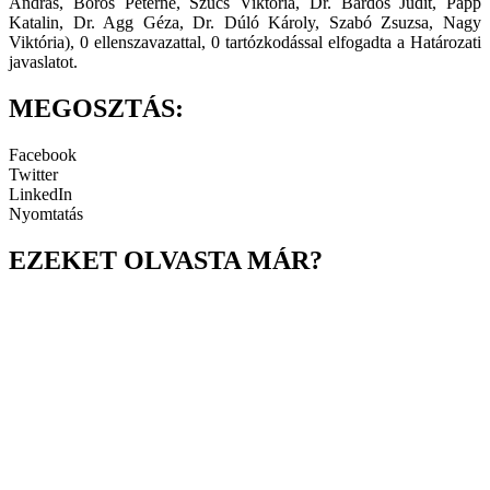
András, Boros Péterné, Szűcs Viktória, Dr. Bárdos Judit, Papp
Katalin, Dr. Agg Géza, Dr. Dúló Károly, Szabó Zsuzsa, Nagy
Viktória), 0 ellenszavazattal, 0 tartózkodással elfogadta a Határozati
javaslatot.
MEGOSZTÁS:
Facebook
Twitter
LinkedIn
Nyomtatás
EZEKET OLVASTA MÁR?