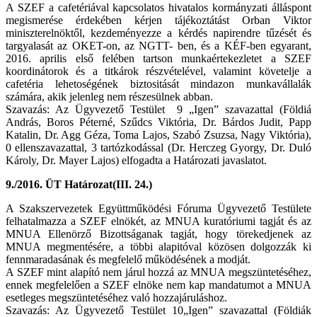
A SZEF a cafetériával kapcsolatos hivatalos kormányzati álláspont
megismerése érdekében kérjen tájékoztátást Orban Viktor
miniszterelnöktől, kezdeményezze a kérdés napirendre tűzését és
targyalasát az OKET-on, az NGTT- ben, és a KÉF-ben egyarant,
2016. aprilis első felében tartson munkaértekezletet a SZEF
koordinátorok és a titkárok részvételével, valamint követelje a
cafetéria lehetoségének biztositását mindazon munkavállalák
számára, akik jelenleg nem részesülnek abban.
Szavazás: Az Ügyvezető Testület 9 „Igen” szavazattal (Földiá
András, Boros Péterné, Szűdcs Viktória, Dr. Bárdos Judit, Papp
Katalin, Dr. Agg Géza, Toma Lajos, Szabó Zsuzsa, Nagy Viktória),
0 ellenszavazattal, 3 tartózkodással (Dr. Herczeg Gyorgy, Dr. Duló
Károly, Dr. Mayer Lajos) elfogadta a Határozati javaslatot.
9./2016. ÜT Határozat(III. 24.)
A Szakszervezetek Együttműködési Fóruma Ügyvezető Testülete
felhatalmazza a SZEF elnökét, az MNUA kuratóriumi tagját és az
MNUA Ellenörző Bizottságanak tagját, hogy törekedjenek az
MNUA megmentésére, a többi alapitóval közösen dolgozzák ki
fennmaradasának és megfelelő működésének a modját.
A SZEF mint alapító nem járul hozzá az MNUA megszüntetéséhez,
ennek megfelelően a SZEF elnöke nem kap mandatumot a MNUA
esetleges megszüntetéséhez való hozzajáruláshoz.
Szavazás: Az Ügyvezető Testület 10„Igen” szavazattal (Földiák