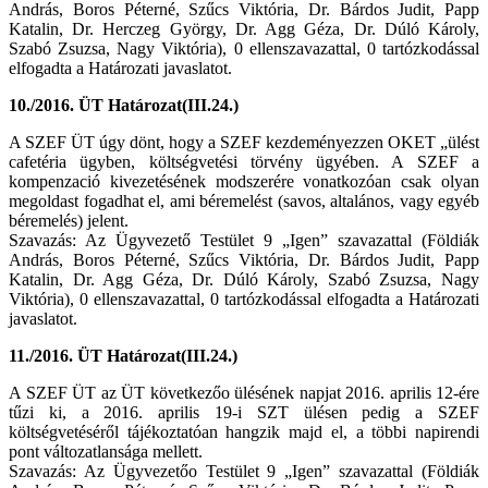
András, Boros Péterné, Szűcs Viktória, Dr. Bárdos Judit, Papp
Katalin, Dr. Herczeg György, Dr. Agg Géza, Dr. Dúló Károly,
Szabó Zsuzsa, Nagy Viktória), 0 ellenszavazattal, 0 tartózkodással
elfogadta a Határozati javaslatot.
10./2016. ÜT Határozat(III.24.)
A SZEF ÜT úgy dönt, hogy a SZEF kezdeményezzen OKET „ülést
cafetéria ügyben, költségvetési törvény ügyében. A SZEF a
kompenzació kivezetésének modszerére vonatkozóan csak olyan
megoldast fogadhat el, ami béremelést (savos, altalános, vagy egyéb
béremelés) jelent.
Szavazás: Az Ügyvezető Testület 9 „Igen” szavazattal (Földiák
András, Boros Péterné, Szűcs Viktória, Dr. Bárdos Judit, Papp
Katalin, Dr. Agg Géza, Dr. Dúló Károly, Szabó Zsuzsa, Nagy
Viktória), 0 ellenszavazattal, 0 tartózkodással elfogadta a Határozati
javaslatot.
11./2016. ÜT Határozat(III.24.)
A SZEF ÜT az ÜT következőo ülésének napjat 2016. aprilis 12-ére
tűzi ki, a 2016. aprilis 19-i SZT ülésen pedig a SZEF
költségvetéséről tájékoztatóan hangzik majd el, a többi napirendi
pont változatlansága mellett.
Szavazás: Az Ügyvezetőo Testület 9 „Igen” szavazattal (Földiák