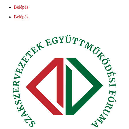
Ugrás
Belépés
a
Belépés
tartalomhoz