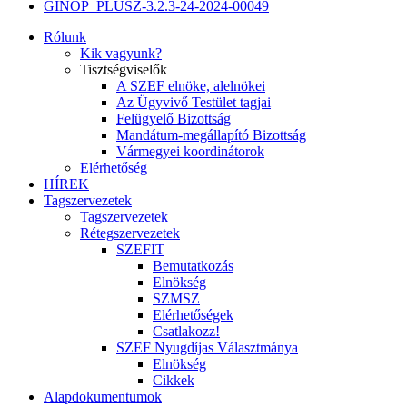
GINOP_PLUSZ-3.2.3-24-2024-00049
Rólunk
Kik vagyunk?
Tisztségviselők
A SZEF elnöke, alelnökei
Az Ügyvivő Testület tagjai
Felügyelő Bizottság
Mandátum-megállapító Bizottság
Vármegyei koordinátorok
Elérhetőség
HÍREK
Tagszervezetek
Tagszervezetek
Rétegszervezetek
SZEFIT
Bemutatkozás
Elnökség
SZMSZ
Elérhetőségek
Csatlakozz!
SZEF Nyugdíjas Választmánya
Elnökség
Cikkek
Alapdokumentumok