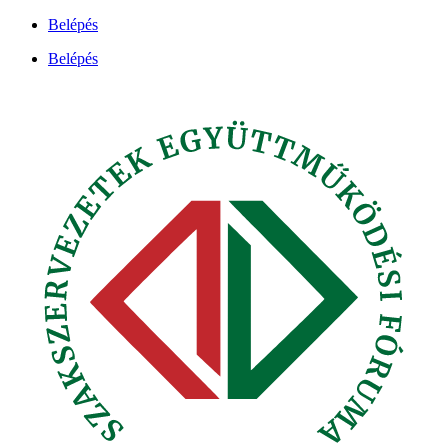
Ugrás
Belépés
a
Belépés
tartalomhoz