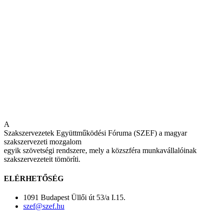
A
Szakszervezetek Együttműködési Fóruma (SZEF) a magyar
szakszervezeti mozgalom
egyik szövetségi rendszere, mely a közszféra munkavállalóinak
szakszervezeteit tömöríti.
ELÉRHETŐSÉG
1091 Budapest Üllői út 53/a I.15.
szef@szef.hu