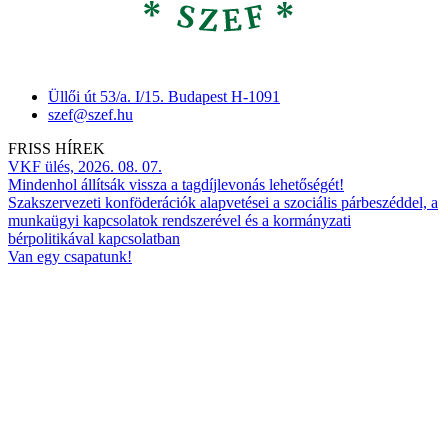
Üllői út 53/a. I/15. Budapest H-1091
szef@szef.hu
FRISS HÍREK
VKF ülés, 2026. 08. 07.
Mindenhol állítsák vissza a tagdíjlevonás lehetőségét!
Szakszervezeti konföderációk alapvetései a szociális párbeszéddel, a
munkaügyi kapcsolatok rendszerével és a kormányzati
bérpolitikával kapcsolatban
Van egy csapatunk!