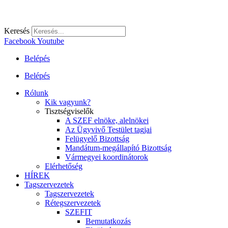
Keresés
Facebook
Youtube
Belépés
Belépés
Rólunk
Kik vagyunk?
Tisztségviselők
A SZEF elnöke, alelnökei
Az Ügyvivő Testület tagjai
Felügyelő Bizottság
Mandátum-megállapító Bizottság
Vármegyei koordinátorok
Elérhetőség
HÍREK
Tagszervezetek
Tagszervezetek
Rétegszervezetek
SZEFIT
Bemutatkozás