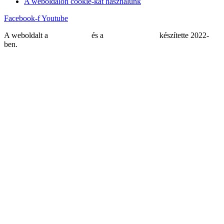
A weboldalon cookie-kat használunk
Facebook-f
Youtube
A weboldalt a
MDNGroup
és a
DellART Studio
készítette 2022-
ben.