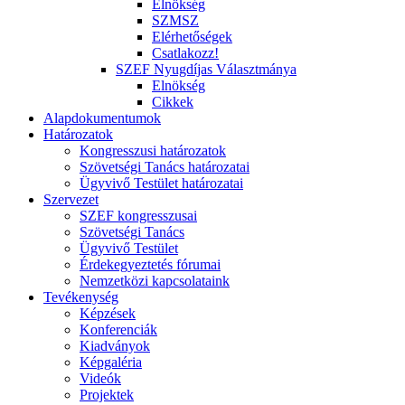
Elnökség
SZMSZ
Elérhetőségek
Csatlakozz!
SZEF Nyugdíjas Választmánya
Elnökség
Cikkek
Alapdokumentumok
Határozatok
Kongresszusi határozatok
Szövetségi Tanács határozatai
Ügyvivő Testület határozatai
Szervezet
SZEF kongresszusai
Szövetségi Tanács
Ügyvivő Testület
Érdekegyeztetés fórumai
Nemzetközi kapcsolataink
Tevékenység
Képzések
Konferenciák
Kiadványok
Képgaléria
Videók
Projektek