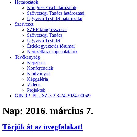
Határozatok
Kongresszusi határozatok
Szövetségi Tanács határozatai
Ügyvivő Testület határozatai
Szervezet
SZEF kongresszusai
Szövetségi Tanács
Ügyvivő Testület
Érdekegyeztetés fórumai
Nemzetközi kapcsolataink
Tevékenység
Képzések
Konferenciák
Kiadványok
Képgaléria
Videók
Projektek
GINOP_PLUSZ-3.2.3-24-2024-00049
Nap:
2016. március 7.
Törjük át az üvegfalakat!