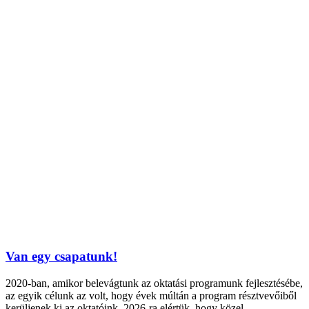
Van egy csapatunk!
2020-ban, amikor belevágtunk az oktatási programunk fejlesztésébe,
az egyik célunk az volt, hogy évek múltán a program résztvevőiből
kerüljenek ki az oktatóink. 2026-ra elértük, hogy közel