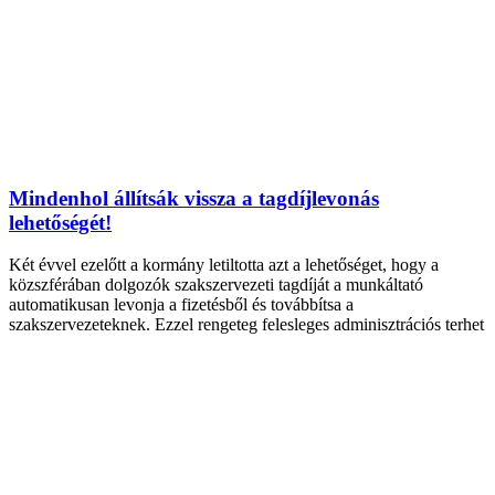
Mindenhol állítsák vissza a tagdíjlevonás
lehetőségét!
Két évvel ezelőtt a kormány letiltotta azt a lehetőséget, hogy a
közszférában dolgozók szakszervezeti tagdíját a munkáltató
automatikusan levonja a fizetésből és továbbítsa a
szakszervezeteknek. Ezzel rengeteg felesleges adminisztrációs terhet