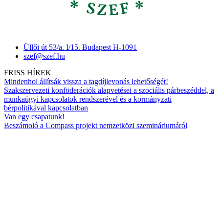
Üllői út 53/a. I/15. Budapest H-1091
szef@szef.hu
FRISS HÍREK
Mindenhol állítsák vissza a tagdíjlevonás lehetőségét!
Szakszervezeti konföderációk alapvetései a szociális párbeszéddel, a
munkaügyi kapcsolatok rendszerével és a kormányzati
bérpolitikával kapcsolatban
Van egy csapatunk!
Beszámoló a Compass projekt nemzetközi szemináriumáról