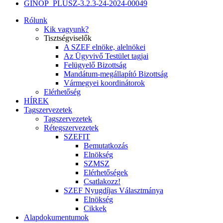
GINOP_PLUSZ-3.2.3-24-2024-00049
Rólunk
Kik vagyunk?
Tisztségviselők
A SZEF elnöke, alelnökei
Az Ügyvivő Testület tagjai
Felügyelő Bizottság
Mandátum-megállapító Bizottság
Vármegyei koordinátorok
Elérhetőség
HÍREK
Tagszervezetek
Tagszervezetek
Rétegszervezetek
SZEFIT
Bemutatkozás
Elnökség
SZMSZ
Elérhetőségek
Csatlakozz!
SZEF Nyugdíjas Választmánya
Elnökség
Cikkek
Alapdokumentumok