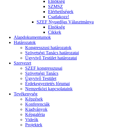
Elnökség
SZMSZ
Elérhetőségek
Csatlakozz!
SZEF Nyugdíjas Választmánya
Elnökség
Cikkek
Alapdokumentumok
Határozatok
Kongresszusi határozatok
Szövetségi Tanács határozatai
Ügyvivő Testület határozatai
Szervezet
SZEF kongresszusai
Szövetségi Tanács
Ügyvivő Testület
Érdekegyeztetés fórumai
Nemzetközi kapcsolataink
Tevékenység
Képzések
Konferenciák
Kiadványok
Képgaléria
Videók
Projektek