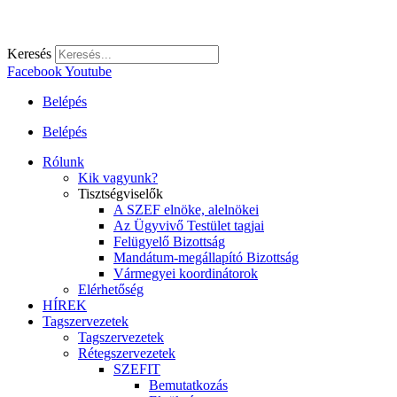
Keresés
Facebook
Youtube
Belépés
Belépés
Rólunk
Kik vagyunk?
Tisztségviselők
A SZEF elnöke, alelnökei
Az Ügyvivő Testület tagjai
Felügyelő Bizottság
Mandátum-megállapító Bizottság
Vármegyei koordinátorok
Elérhetőség
HÍREK
Tagszervezetek
Tagszervezetek
Rétegszervezetek
SZEFIT
Bemutatkozás