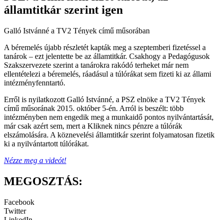
államtitkár szerint igen
Galló Istvánné a TV2 Tények című műsorában
A béremelés újabb részletét kapták meg a szeptemberi fizetéssel a
tanárok – ezt jelentette be az államtitkár. Csakhogy a Pedagógusok
Szakszervezete szerint a tanárokra rakódó terheket már nem
ellentételezi a béremelés, ráadásul a túlórákat sem fizeti ki az állami
intézményfenntartó.
Erről is nyilatkozott Galló Istvánné, a PSZ elnöke a TV2 Tények
című műsorának 2015. október 5-én. Arról is beszélt: több
intézményben nem engedik meg a munkaidő pontos nyilvántartását,
már csak azért sem, mert a Kliknek nincs pénzre a túlórák
elszámolására. A köznevelési államtitkár szerint folyamatosan fizetik
ki a nyilvántartott túlórákat.
Nézze meg a videót!
MEGOSZTÁS:
Facebook
Twitter
LinkedIn