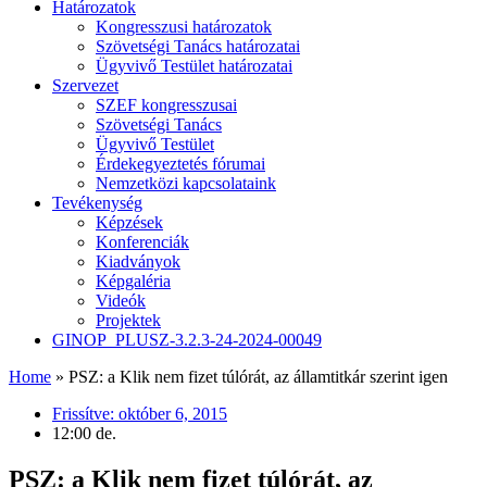
Határozatok
Kongresszusi határozatok
Szövetségi Tanács határozatai
Ügyvivő Testület határozatai
Szervezet
SZEF kongresszusai
Szövetségi Tanács
Ügyvivő Testület
Érdekegyeztetés fórumai
Nemzetközi kapcsolataink
Tevékenység
Képzések
Konferenciák
Kiadványok
Képgaléria
Videók
Projektek
GINOP_PLUSZ-3.2.3-24-2024-00049
Home
»
PSZ: a Klik nem fizet túlórát, az államtitkár szerint igen
Frissítve:
október 6, 2015
12:00 de.
PSZ: a Klik nem fizet túlórát, az