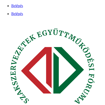
Ugrás
Belépés
a
Belépés
tartalomhoz