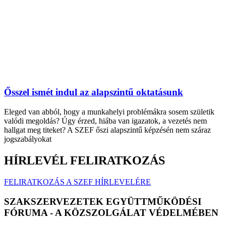
Ősszel ismét indul az alapszintű oktatásunk
Eleged van abból, hogy a munkahelyi problémákra sosem születik
valódi megoldás? Úgy érzed, hiába van igazatok, a vezetés nem
hallgat meg titeket? A SZEF őszi alapszintű képzésén nem száraz
jogszabályokat
HÍRLEVÉL FELIRATKOZÁS
FELIRATKOZÁS A SZEF HÍRLEVELÉRE
SZAKSZERVEZETEK EGYÜTTMŰKÖDÉSI
FÓRUMA - A KÖZSZOLGÁLAT VÉDELMÉBEN