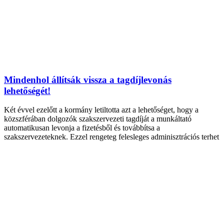
Mindenhol állítsák vissza a tagdíjlevonás
lehetőségét!
Két évvel ezelőtt a kormány letiltotta azt a lehetőséget, hogy a
közszférában dolgozók szakszervezeti tagdíját a munkáltató
automatikusan levonja a fizetésből és továbbítsa a
szakszervezeteknek. Ezzel rengeteg felesleges adminisztrációs terhet