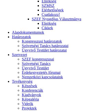
Elnökség
SZMSZ
Elérhetőségek
Csatlakozz!
SZEF Nyugdíjas Választmánya
Elnökség
Cikkek
Alapdokumentumok
Határozatok
Kongresszusi határozatok
Szövetségi Tanács határozatai
Ügyvivő Testület határozatai
Szervezet
SZEF kongresszusai
Szövetségi Tanács
Ügyvivő Testület
Érdekegyeztetés fórumai
Nemzetközi kapcsolataink
Tevékenység
Képzések
Konferenciák
Kiadványok
Képgaléria
Videók
Projektek