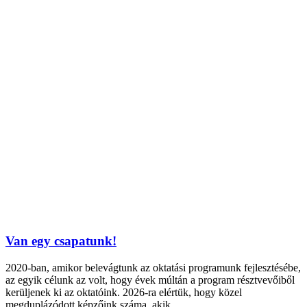
Van egy csapatunk!
2020-ban, amikor belevágtunk az oktatási programunk fejlesztésébe,
az egyik célunk az volt, hogy évek múltán a program résztvevőiből
kerüljenek ki az oktatóink. 2026-ra elértük, hogy közel
megduplázódott képzőink száma, akik