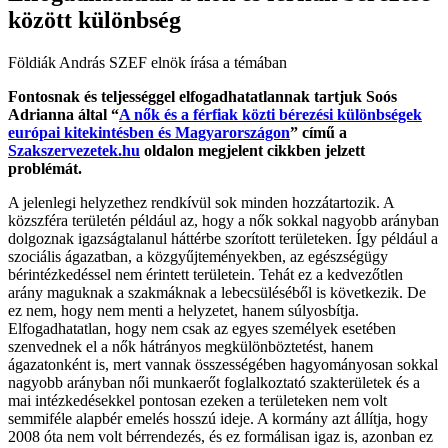
között különbség
Földiák András SZEF elnök írása a témában
Fontosnak és teljességgel elfogadhatatlannak tartjuk Soós
Adrianna által “
A nők és a férfiak közti bérezési különbségek
európai kitekintésben és Magyarországon
” című a
Szakszervezetek.hu
oldalon megjelent cikkben jelzett
problémát.
A jelenlegi helyzethez rendkívül sok minden hozzátartozik. A
közszféra területén például az, hogy a nők sokkal nagyobb arányban
dolgoznak igazságtalanul háttérbe szorított területeken. Így például a
szociális ágazatban, a közgyűjteményekben, az egészségügy
bérintézkedéssel nem érintett területein. Tehát ez a kedvezőtlen
arány maguknak a szakmáknak a lebecsüléséből is következik. De
ez nem, hogy nem menti a helyzetet, hanem súlyosbítja.
Elfogadhatatlan, hogy nem csak az egyes személyek esetében
szenvednek el a nők hátrányos megkülönböztetést, hanem
ágazatonként is, mert vannak összességében hagyományosan sokkal
nagyobb arányban női munkaerőt foglalkoztató szakterületek és a
mai intézkedésekkel pontosan ezeken a területeken nem volt
semmiféle alapbér emelés hosszú ideje. A kormány azt állítja, hogy
2008 óta nem volt bérrendezés, és ez formálisan igaz is, azonban ez