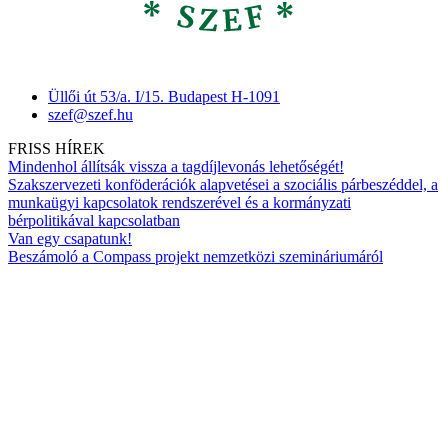
Üllői út 53/a. I/15. Budapest H-1091
szef@szef.hu
FRISS HÍREK
Mindenhol állítsák vissza a tagdíjlevonás lehetőségét!
Szakszervezeti konföderációk alapvetései a szociális párbeszéddel, a
munkaügyi kapcsolatok rendszerével és a kormányzati
bérpolitikával kapcsolatban
Van egy csapatunk!
Beszámoló a Compass projekt nemzetközi szemináriumáról