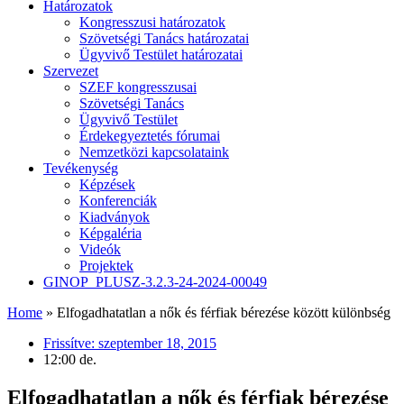
Határozatok
Kongresszusi határozatok
Szövetségi Tanács határozatai
Ügyvivő Testület határozatai
Szervezet
SZEF kongresszusai
Szövetségi Tanács
Ügyvivő Testület
Érdekegyeztetés fórumai
Nemzetközi kapcsolataink
Tevékenység
Képzések
Konferenciák
Kiadványok
Képgaléria
Videók
Projektek
GINOP_PLUSZ-3.2.3-24-2024-00049
Home
»
Elfogadhatatlan a nők és férfiak bérezése között különbség
Frissítve:
szeptember 18, 2015
12:00 de.
Elfogadhatatlan a nők és férfiak bérezése