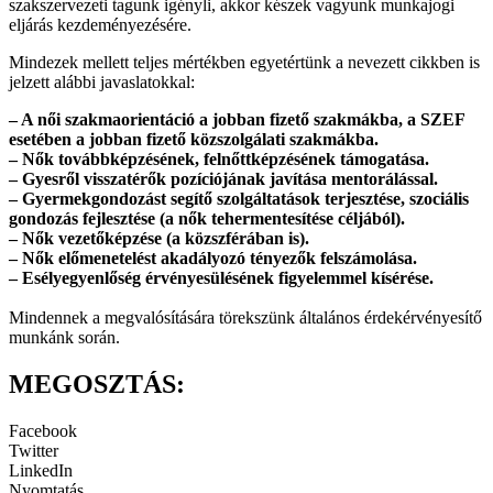
szakszervezeti tagunk igényli, akkor készek vagyunk munkajogi
eljárás kezdeményezésére.
Mindezek mellett teljes mértékben egyetértünk a nevezett cikkben is
jelzett alábbi javaslatokkal:
– A női szakmaorientáció a jobban fizető szakmákba, a SZEF
esetében a jobban fizető közszolgálati szakmákba.
– Nők továbbképzésének, felnőttképzésének támogatása.
– Gyesről visszatérők pozíciójának javítása mentorálással.
– Gyermekgondozást segítő szolgáltatások terjesztése, szociális
gondozás fejlesztése (a nők tehermentesítése céljából).
– Nők vezetőképzése (a közszférában is).
– Nők előmenetelést akadályozó tényezők felszámolása.
– Esélyegyenlőség érvényesülésének figyelemmel kísérése.
Mindennek a megvalósítására törekszünk általános érdekérvényesítő
munkánk során.
MEGOSZTÁS:
Facebook
Twitter
LinkedIn
Nyomtatás