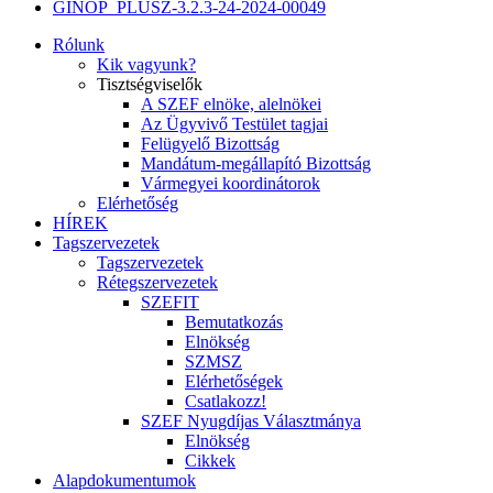
GINOP_PLUSZ-3.2.3-24-2024-00049
Rólunk
Kik vagyunk?
Tisztségviselők
A SZEF elnöke, alelnökei
Az Ügyvivő Testület tagjai
Felügyelő Bizottság
Mandátum-megállapító Bizottság
Vármegyei koordinátorok
Elérhetőség
HÍREK
Tagszervezetek
Tagszervezetek
Rétegszervezetek
SZEFIT
Bemutatkozás
Elnökség
SZMSZ
Elérhetőségek
Csatlakozz!
SZEF Nyugdíjas Választmánya
Elnökség
Cikkek
Alapdokumentumok