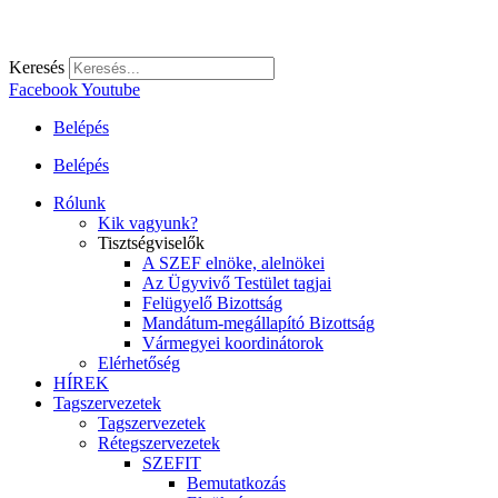
Keresés
Facebook
Youtube
Belépés
Belépés
Rólunk
Kik vagyunk?
Tisztségviselők
A SZEF elnöke, alelnökei
Az Ügyvivő Testület tagjai
Felügyelő Bizottság
Mandátum-megállapító Bizottság
Vármegyei koordinátorok
Elérhetőség
HÍREK
Tagszervezetek
Tagszervezetek
Rétegszervezetek
SZEFIT
Bemutatkozás