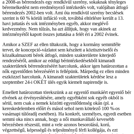
a 2008-as bérrendezés egy rendkívül szerény, sokaknak tényleges
béremelkedést nem eredményező intézkedés volt, valójában átfogó
bérrendezés 2002-ben volt. Ami óta rendkívül szerény becslések
szerint is 60 % körüli infláció volt, továbbá eltörlésre került a 13.
havi juttatás és sok intézményben egyéb, akkor meglévő
kedvezmény. Nem túlzás, ha azt állítjuk, hogy van akinek az
intézményétől kapott összes juttatása a felét éri a 2002 évinek.
Amikor a SZEF az ellen tiltakozik, hogy a kormány semmiféle
tervet, de koncepció-vázlatot sem készített a köztisztviselői és
közalkalmazotti bérek átfogó, minden szakterületre kiterjedő
rendezéséről, amikor az eddigi bérintézkedésekből kimaradt
szakterületek bérrendezéséért harcolunk, akkor igen határozottan a
nők egyenlőtlen bérezéséért is fellépünk. Márpedig ez ellen minden
eszközzel harcolunk. A kimaradt szakterületek kérdése lesz a
szeptember 24-i OKÉT ülés egyik kiemelt napirendje is.
Emellett határozottan törekszünk a az egyenlő munkáért egyenlő bér
elvének az érvényesítésére, amely egyébként sok egyéb okból is
sérül, nem csak a nemek közötti egyenlőtlenség okán (pl. a
kereskedelemben előírt és másol sehol nem kötelező 100 %-os
vasárnapi túlóradíj esetében). Ha konkrét, személyes, egyedi esetben
semmi oka nincs annak, hogy a női munkavállaló kevesebb
bérezésben részesül, mint a vele azonos besorolású, korú,
végzettségű, képességű és teljesítményű férfi kollégája, és ezt