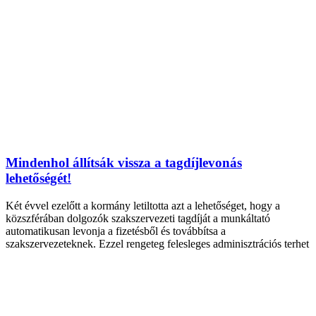
Mindenhol állítsák vissza a tagdíjlevonás
lehetőségét!
Két évvel ezelőtt a kormány letiltotta azt a lehetőséget, hogy a
közszférában dolgozók szakszervezeti tagdíját a munkáltató
automatikusan levonja a fizetésből és továbbítsa a
szakszervezeteknek. Ezzel rengeteg felesleges adminisztrációs terhet