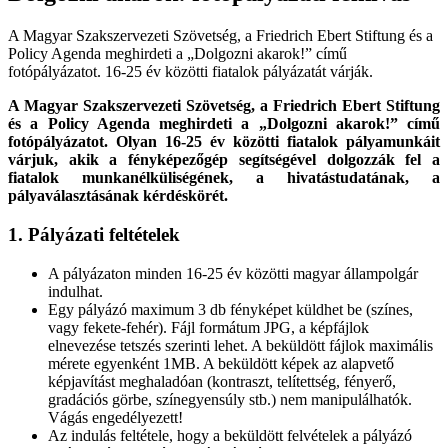
A Magyar Szakszervezeti Szövetség, a Friedrich Ebert Stiftung és a
Policy Agenda meghirdeti a „Dolgozni akarok!” című
fotópályázatot. 16-25 év közötti fiatalok pályázatát várják.
A Magyar Szakszervezeti Szövetség, a Friedrich Ebert Stiftung
és a Policy Agenda meghirdeti a „Dolgozni akarok!” című
fotópályázatot. Olyan 16-25 év közötti fiatalok pályamunkáit
várjuk, akik a fényképezőgép segítségével dolgozzák fel a
fiatalok munkanélküliségének, a hivatástudatának, a
pályaválasztásának kérdéskörét.
1. Pályázati feltételek
A pályázaton minden 16-25 év közötti magyar állampolgár
indulhat.
Egy pályázó maximum 3 db fényképet küldhet be (színes,
vagy fekete-fehér). Fájl formátum JPG, a képfájlok
elnevezése tetszés szerinti lehet. A beküldött fájlok maximális
mérete egyenként 1MB. A beküldött képek az alapvető
képjavítást meghaladóan (kontraszt, telítettség, fényerő,
gradációs görbe, színegyensúly stb.) nem manipulálhatók.
Vágás engedélyezett!
Az indulás feltétele, hogy a beküldött felvételek a pályázó