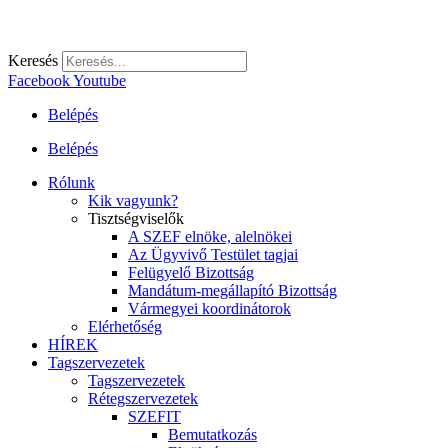
Keresés
Facebook
Youtube
Belépés
Belépés
Rólunk
Kik vagyunk?
Tisztségviselők
A SZEF elnöke, alelnökei
Az Ügyvivő Testület tagjai
Felügyelő Bizottság
Mandátum-megállapító Bizottság
Vármegyei koordinátorok
Elérhetőség
HÍREK
Tagszervezetek
Tagszervezetek
Rétegszervezetek
SZEFIT
Bemutatkozás