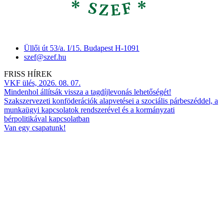
Üllői út 53/a. I/15. Budapest H-1091
szef@szef.hu
FRISS HÍREK
VKF ülés, 2026. 08. 07.
Mindenhol állítsák vissza a tagdíjlevonás lehetőségét!
Szakszervezeti konföderációk alapvetései a szociális párbeszéddel, a
munkaügyi kapcsolatok rendszerével és a kormányzati
bérpolitikával kapcsolatban
Van egy csapatunk!