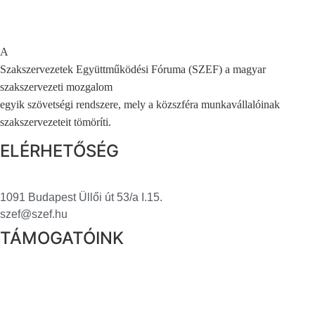
A
Szakszervezetek Együttműködési Fóruma (SZEF) a magyar
szakszervezeti mozgalom
egyik szövetségi rendszere, mely a közszféra munkavállalóinak
szakszervezeteit tömöríti.
ELÉRHETŐSÉG
1091 Budapest Üllői út 53/a I.15.
szef@szef.hu
TÁMOGATÓINK