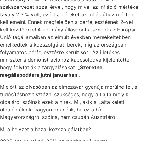
szakszervezet azzal érvel, hogy mivel az infláció mértéke
tavaly 2,3 % volt, ezért a béreket az inflációhoz mérten
kell emelni. Ennek megfelelően a bérfejlesztésnek 2–vel
kell kezdődnie! A kormány álláspontja szerint az Európai
Unió tagállamaiban az elmúlt években mérsékeltebben
emelkedtek a közszolgálati bérek, míg az országban
folyamatos bérfejlesztésre került sor. Az illetékes
miniszter a demonstrációhoz kapcsolódva kijelentette,
hogy folytatják a tárgyalásokat.
„Szeretne
megállapodásra jutni
januárban”.
Mielőtt az olvasóban az elmezavar gyanúja merülne fel, a
tudósításhoz tisztázni szükséges, hogy a Lajta melyik
oldaláról szólnak ezek a hírek. Mi, akik a Lajta keleti
oldalán élünk, nagyon örülnénk, ha ez a hír
Magyarországról szólna, nem csupán Ausztriáról.
Mi a helyzet a hazai közszolgálatban?