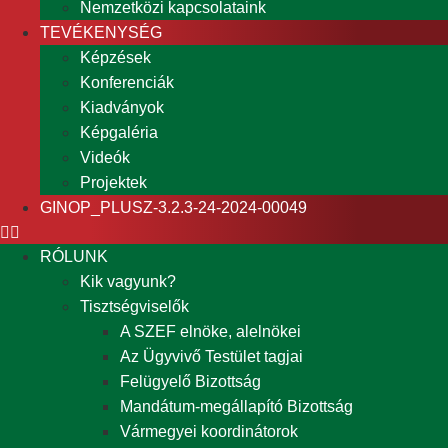
Nemzetközi kapcsolataink
TEVÉKENYSÉG
Képzések
Konferenciák
Kiadványok
Képgaléria
Videók
Projektek
GINOP_PLUSZ-3.2.3-24-2024-00049
RÓLUNK
Kik vagyunk?
Tisztségviselők
A SZEF elnöke, alelnökei
Az Ügyvivő Testület tagjai
Felügyelő Bizottság
Mandátum-megállapító Bizottság
Vármegyei koordinátorok