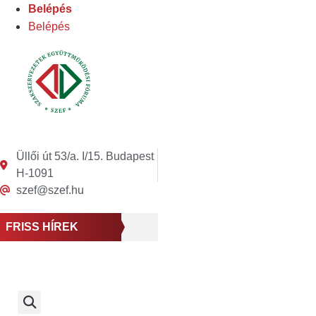
Ugrás
Belépés
a
Belépés
tartalomhoz
Üllői út 53/a. I/15. Budapest
H-1091
szef@szef.hu
FRISS HÍREK