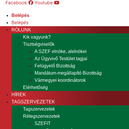
Facebook
Youtube
Belépés
Belépés
RÓLUNK
Kik vagyunk?
Tisztségviselők
A SZEF elnöke, alelnökei
Az Ügyvivő Testület tagjai
Felügyelő Bizottság
Mandátum-megállapító Bizottság
Vármegyei koordinátorok
Elérhetőség
HÍREK
TAGSZERVEZETEK
Tagszervezetek
Rétegszervezetek
SZEFIT