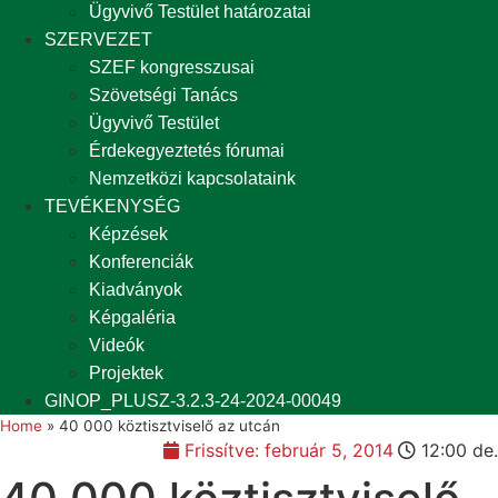
Ügyvivő Testület határozatai
SZERVEZET
SZEF kongresszusai
Szövetségi Tanács
Ügyvivő Testület
Érdekegyeztetés fórumai
Nemzetközi kapcsolataink
TEVÉKENYSÉG
Képzések
Konferenciák
Kiadványok
Képgaléria
Videók
Projektek
GINOP_PLUSZ-3.2.3-24-2024-00049
Home
»
40 000 köztisztviselő az utcán
Frissítve:
február 5, 2014
12:00 de.