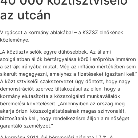
40 000 köztisztviselő
az utcán
Virgácsot a kormány ablakába! – a KSZSZ elnökének
közleménye.
„A köztisztviselők egyre dühösebbek. Az állami
szolgálatban állók bértárgyalása körüli erőpróba immáron
a sztrájk irányába mutat. Még az infláció mértékében sem
sikerült megegyezni, amelyhez a fizetéseket igazítani kell.”
A köztisztviselői szakszervezet úgy döntött, hogy nagy
demonstrációt szervez tiltakozásul az ellen, hogy a
kormány elutasította a közszolgálati munkavállalók
béremelési követeléseit. „Amennyiben az ország meg
akarja őrizni közszolgáltatásainak magas színvonalát,
biztosítania kell, hogy rendelkezésre álljon a minőséget
garantáló személyzet.”
A kormány 2014. évi béremelési ajánlata 1,7 %. A