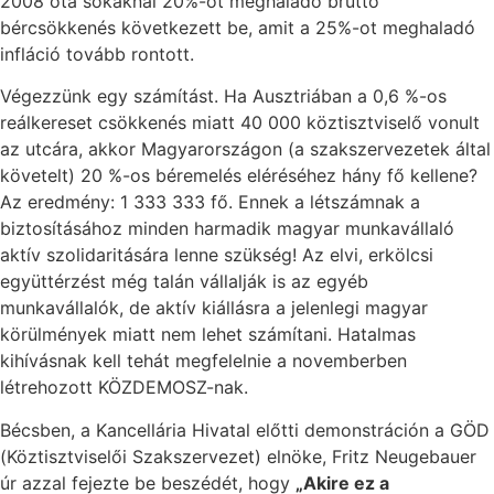
2008 óta sokaknál 20%-ot meghaladó bruttó
bércsökkenés következett be, amit a 25%-ot meghaladó
infláció tovább rontott.
Végezzünk egy számítást. Ha Ausztriában a 0,6 %-os
reálkereset csökkenés miatt 40 000 köztisztviselő vonult
az utcára, akkor Magyarországon (a szakszervezetek által
követelt) 20 %-os béremelés eléréséhez hány fő kellene?
Az eredmény: 1 333 333 fő. Ennek a létszámnak a
biztosításához minden harmadik magyar munkavállaló
aktív szolidaritására lenne szükség! Az elvi, erkölcsi
együttérzést még talán vállalják is az egyéb
munkavállalók, de aktív kiállásra a jelenlegi magyar
körülmények miatt nem lehet számítani. Hatalmas
kihívásnak kell tehát megfelelnie a novemberben
létrehozott KÖZDEMOSZ-nak.
Bécsben, a Kancellária Hivatal előtti demonstráción a GÖD
(Köztisztviselői Szakszervezet) elnöke, Fritz Neugebauer
úr azzal fejezte be beszédét, hogy
„Akire ez a