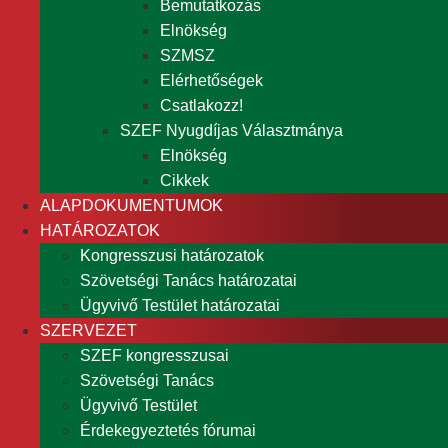
Bemutatkozás
Elnökség
SZMSZ
Elérhetőségek
Csatlakozz!
SZEF Nyugdíjas Választmánya
Elnökség
Cikkek
ALAPDOKUMENTUMOK
HATÁROZATOK
Kongresszusi határozatok
Szövetségi Tanács határozatai
Ügyvivő Testület határozatai
SZERVEZET
SZEF kongresszusai
Szövetségi Tanács
Ügyvivő Testület
Érdekegyeztetés fórumai