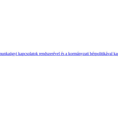
 munkaügyi kapcsolatok rendszerével és a kormányzati bérpolitikával k