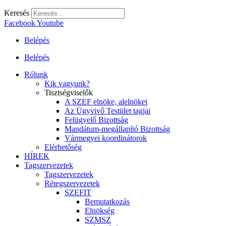
Keresés
Facebook
Youtube
Belépés
Belépés
Rólunk
Kik vagyunk?
Tisztségviselők
A SZEF elnöke, alelnökei
Az Ügyvivő Testület tagjai
Felügyelő Bizottság
Mandátum-megállapító Bizottság
Vármegyei koordinátorok
Elérhetőség
HÍREK
Tagszervezetek
Tagszervezetek
Rétegszervezetek
SZEFIT
Bemutatkozás
Elnökség
SZMSZ