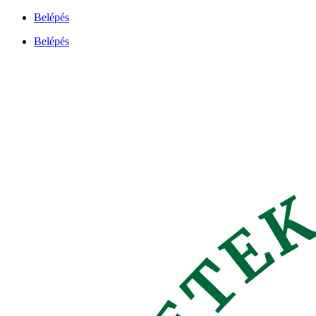
Ugrás
Belépés
a
Belépés
tartalomhoz