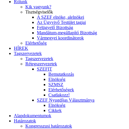
Rólunk
Kik vagyunk?
Tisztségviselők
A SZEF elnöke, alelnökei
Az Ügyvivő Testület tagjai
Felügyelő Bizottság
Mandátum-megállapító Bizottság
Vármegyei koordinátorok
Elérhetőség
HÍREK
Tagszervezetek
Tagszervezetek
Rétegszervezetek
SZEFIT
Bemutatkozás
Elnökség
SZMSZ
Elérhetőségek
Csatlakozz!
SZEF Nyugdíjas Választmánya
Elnökség
Cikkek
Alapdokumentumok
Határozatok
Kongresszusi határozatok