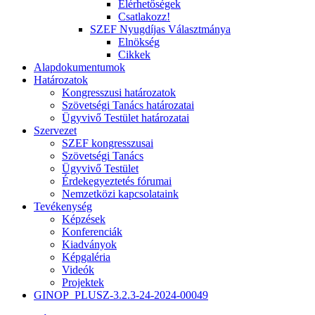
Elérhetőségek
Csatlakozz!
SZEF Nyugdíjas Választmánya
Elnökség
Cikkek
Alapdokumentumok
Határozatok
Kongresszusi határozatok
Szövetségi Tanács határozatai
Ügyvivő Testület határozatai
Szervezet
SZEF kongresszusai
Szövetségi Tanács
Ügyvivő Testület
Érdekegyeztetés fórumai
Nemzetközi kapcsolataink
Tevékenység
Képzések
Konferenciák
Kiadványok
Képgaléria
Videók
Projektek
GINOP_PLUSZ-3.2.3-24-2024-00049