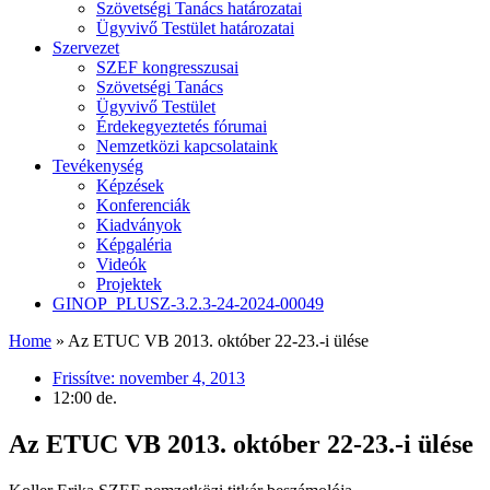
Szövetségi Tanács határozatai
Ügyvivő Testület határozatai
Szervezet
SZEF kongresszusai
Szövetségi Tanács
Ügyvivő Testület
Érdekegyeztetés fórumai
Nemzetközi kapcsolataink
Tevékenység
Képzések
Konferenciák
Kiadványok
Képgaléria
Videók
Projektek
GINOP_PLUSZ-3.2.3-24-2024-00049
Home
»
Az ETUC VB 2013. október 22-23.-i ülése
Frissítve:
november 4, 2013
12:00 de.
Az ETUC VB 2013. október 22-23.-i ülése