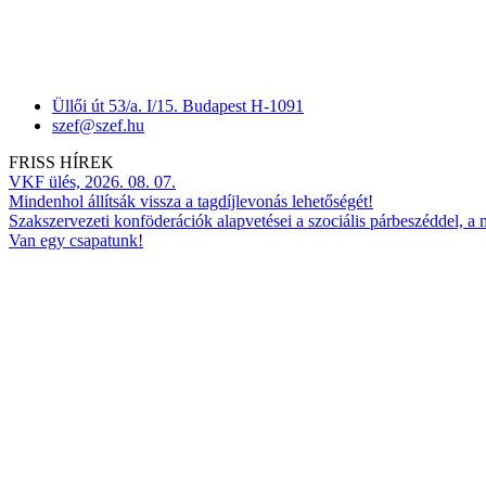
Üllői út 53/a. I/15. Budapest H-1091
szef@szef.hu
FRISS HÍREK
VKF ülés, 2026. 08. 07.
Mindenhol állítsák vissza a tagdíjlevonás lehetőségét!
Szakszervezeti konföderációk alapvetései a szociális párbeszéddel, a
Van egy csapatunk!