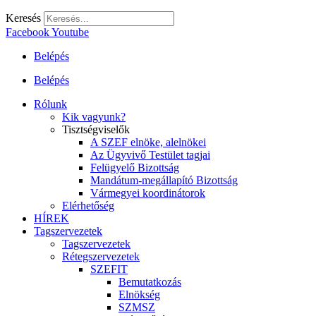
Keresés
Facebook
Youtube
Belépés
Belépés
Rólunk
Kik vagyunk?
Tisztségviselők
A SZEF elnöke, alelnökei
Az Ügyvivő Testület tagjai
Felügyelő Bizottság
Mandátum-megállapító Bizottság
Vármegyei koordinátorok
Elérhetőség
HÍREK
Tagszervezetek
Tagszervezetek
Rétegszervezetek
SZEFIT
Bemutatkozás
Elnökség
SZMSZ