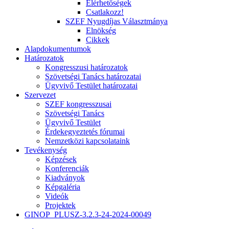
Elérhetőségek
Csatlakozz!
SZEF Nyugdíjas Választmánya
Elnökség
Cikkek
Alapdokumentumok
Határozatok
Kongresszusi határozatok
Szövetségi Tanács határozatai
Ügyvivő Testület határozatai
Szervezet
SZEF kongresszusai
Szövetségi Tanács
Ügyvivő Testület
Érdekegyeztetés fórumai
Nemzetközi kapcsolataink
Tevékenység
Képzések
Konferenciák
Kiadványok
Képgaléria
Videók
Projektek
GINOP_PLUSZ-3.2.3-24-2024-00049