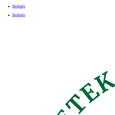
Ugrás
Belépés
a
Belépés
tartalomhoz