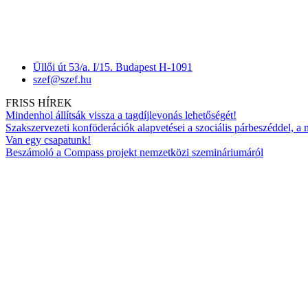
Üllői út 53/a. I/15. Budapest H-1091
szef@szef.hu
FRISS HÍREK
Mindenhol állítsák vissza a tagdíjlevonás lehetőségét!
Szakszervezeti konföderációk alapvetései a szociális párbeszéddel, a
Van egy csapatunk!
Beszámoló a Compass projekt nemzetközi szemináriumáról