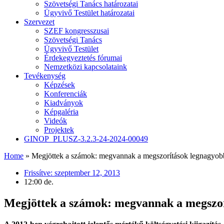
Szövetségi Tanács határozatai
Ügyvivő Testület határozatai
Szervezet
SZEF kongresszusai
Szövetségi Tanács
Ügyvivő Testület
Érdekegyeztetés fórumai
Nemzetközi kapcsolataink
Tevékenység
Képzések
Konferenciák
Kiadványok
Képgaléria
Videók
Projektek
GINOP_PLUSZ-3.2.3-24-2024-00049
Home
»
Megjöttek a számok: megvannak a megszorítások legnagyobb
Frissítve:
szeptember 12, 2013
12:00 de.
Megjöttek a számok: megvannak a megszor