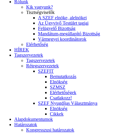
Rólunk
Kik vagyunk?
Tisztségviselők
A SZEF elnöke, alelnökei
Az Ügyvivő Testület tagjai
Felügyelő Bizottság
Mandátum-megállapító Bizottság
Vármegyei koordinátorok
Elérhetőség
HÍREK
Tagszervezetek
Tagszervezetek
Rétegszervezetek
SZEFIT
Bemutatkozás
Elnökség
SZMSZ
Elérhetőségek
Csatlakozz!
SZEF Nyugdíjas Választmánya
Elnökség
Cikkek
Alapdokumentumok
Határozatok
Kongresszusi határozatok