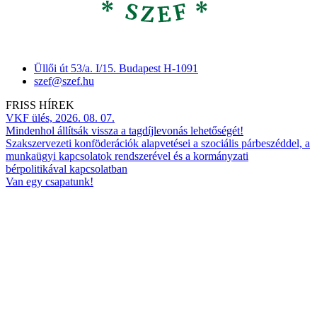
Üllői út 53/a. I/15. Budapest H-1091
szef@szef.hu
FRISS HÍREK
VKF ülés, 2026. 08. 07.
Mindenhol állítsák vissza a tagdíjlevonás lehetőségét!
Szakszervezeti konföderációk alapvetései a szociális párbeszéddel, a
munkaügyi kapcsolatok rendszerével és a kormányzati
bérpolitikával kapcsolatban
Van egy csapatunk!