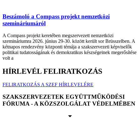
Beszámoló a Compass projekt nemzetközi
szemináriumáról
A Compass projekt keretében megszervezett nemzetközi
szemináriumra 2026. június 29-30. között került sor Brüsszelben. A
kétnapos rendezvény központi témája a szakszervezeti képviselők
politikai tudatosságának és demokratikus készségeinek megerősítése
volt a
HÍRLEVÉL FELIRATKOZÁS
FELIRATKOZÁS A SZEF HÍRLEVELÉRE
SZAKSZERVEZETEK EGYÜTTMŰKÖDÉSI
FÓRUMA - A KÖZSZOLGÁLAT VÉDELMÉBEN