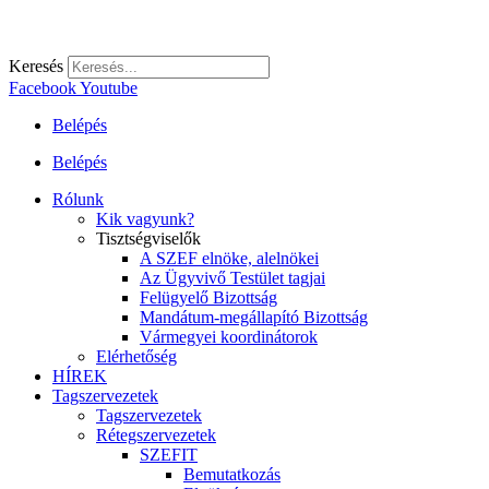
Keresés
Facebook
Youtube
Belépés
Belépés
Rólunk
Kik vagyunk?
Tisztségviselők
A SZEF elnöke, alelnökei
Az Ügyvivő Testület tagjai
Felügyelő Bizottság
Mandátum-megállapító Bizottság
Vármegyei koordinátorok
Elérhetőség
HÍREK
Tagszervezetek
Tagszervezetek
Rétegszervezetek
SZEFIT
Bemutatkozás