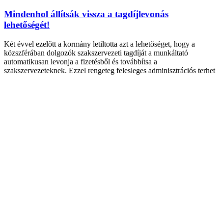
Mindenhol állítsák vissza a tagdíjlevonás
lehetőségét!
Két évvel ezelőtt a kormány letiltotta azt a lehetőséget, hogy a
közszférában dolgozók szakszervezeti tagdíját a munkáltató
automatikusan levonja a fizetésből és továbbítsa a
szakszervezeteknek. Ezzel rengeteg felesleges adminisztrációs terhet