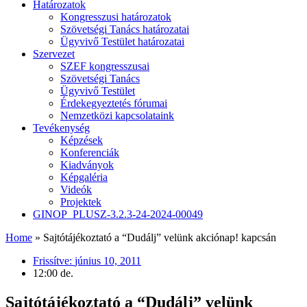
Határozatok
Kongresszusi határozatok
Szövetségi Tanács határozatai
Ügyvivő Testület határozatai
Szervezet
SZEF kongresszusai
Szövetségi Tanács
Ügyvivő Testület
Érdekegyeztetés fórumai
Nemzetközi kapcsolataink
Tevékenység
Képzések
Konferenciák
Kiadványok
Képgaléria
Videók
Projektek
GINOP_PLUSZ-3.2.3-24-2024-00049
Home
»
Sajtótájékoztató a “Dudálj” velünk akciónap! kapcsán
Frissítve:
június 10, 2011
12:00 de.
Sajtótájékoztató a “Dudálj” velünk