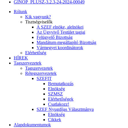
GINOP_PLUSZ-3.2.3-24-2024-00049
Rólunk
Kik vagyunk?
Tisztségviselők
A SZEF elnöke, alelnökei
Az Ügyvivő Testület tagjai
Felügyelő Bizottság
Mandátum-megállapító Bizottság
Vármegyei koordinátorok
Elérhetőség
HÍREK
Tagszervezetek
Tagszervezetek
Rétegszervezetek
SZEFIT
Bemutatkozás
Elnökség
SZMSZ
Elérhetőségek
Csatlakozz!
SZEF Nyugdíjas Választmánya
Elnökség
Cikkek
Alapdokumentumok