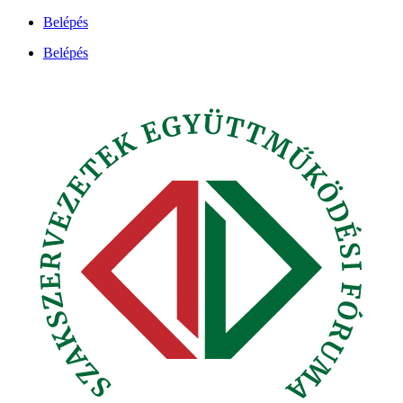
Ugrás
Belépés
a
Belépés
tartalomhoz