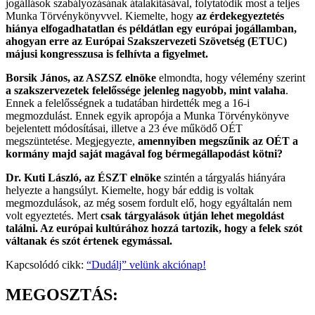
jogállások szabályozásának átalakításával, folytatódik most a teljes
Munka Törvénykönyvvel. Kiemelte, hogy
az érdekegyeztetés
hiánya elfogadhatatlan és példátlan egy európai jogállamban,
ahogyan erre az Európai Szakszervezeti Szövetség (ETUC)
májusi kongresszusa is felhívta a figyelmet.
Borsik János, az ASZSZ elnöke
elmondta, hogy vélemény szerint
a szakszervezetek felelőssége jelenleg nagyobb, mint valaha
.
Ennek a felelősségnek a tudatában hirdették meg a 16-i
megmozdulást. Ennek egyik apropója a Munka Törvénykönyve
bejelentett módosításai, illetve a 23 éve működő OÉT
megszüntetése. Megjegyezte,
amennyiben megszűnik az OÉT a
kormány majd saját magával fog bérmegállapodást kötni?
Dr. Kuti László, az ÉSZT elnöke
szintén a tárgyalás hiányára
helyezte a hangsúlyt. Kiemelte, hogy bár eddig is voltak
megmozdulások, az még sosem fordult elő, hogy egyáltalán nem
volt egyeztetés. Mert
csak tárgyalások útján lehet megoldást
találni. Az európai kultúrához hozzá tartozik, hogy a felek szót
váltanak és szót értenek egymással.
Kapcsolódó cikk:
“Dudálj” velünk akciónap!
MEGOSZTÁS: