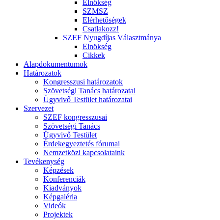
Elnökség
SZMSZ
Elérhetőségek
Csatlakozz!
SZEF Nyugdíjas Választmánya
Elnökség
Cikkek
Alapdokumentumok
Határozatok
Kongresszusi határozatok
Szövetségi Tanács határozatai
Ügyvivő Testület határozatai
Szervezet
SZEF kongresszusai
Szövetségi Tanács
Ügyvivő Testület
Érdekegyeztetés fórumai
Nemzetközi kapcsolataink
Tevékenység
Képzések
Konferenciák
Kiadványok
Képgaléria
Videók
Projektek