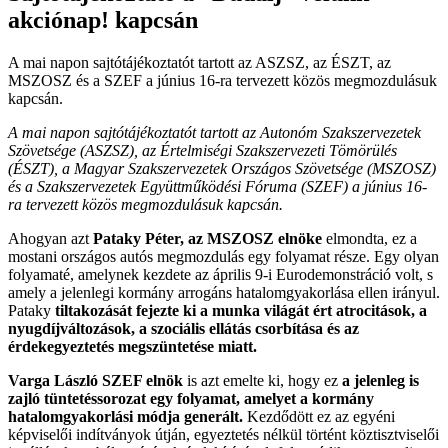
akciónap! kapcsán
A mai napon sajtótájékoztatót tartott az ASZSZ, az ÉSZT, az
MSZOSZ és a SZEF a június 16-ra tervezett közös megmozdulásuk
kapcsán.
A mai napon sajtótájékoztatót tartott az Autonóm Szakszervezetek
Szövetsége (ASZSZ), az Értelmiségi Szakszervezeti Tömörülés
(ÉSZT), a Magyar Szakszervezetek Országos Szövetsége (MSZOSZ)
és a Szakszervezetek Együttműködési Fóruma (SZEF) a június 16-
ra tervezett közös megmozdulásuk kapcsán.
Ahogyan azt
Pataky Péter, az MSZOSZ elnöke
elmondta, ez a
mostani országos autós megmozdulás egy folyamat része. Egy olyan
folyamaté, amelynek kezdete az április 9-i Eurodemonstráció volt, s
amely a jelenlegi kormány arrogáns hatalomgyakorlása ellen irányul.
Pataky
tiltakozását fejezte ki a munka világát ért atrocitások, a
nyugdíjváltozások, a szociális ellátás csorbítása és az
érdekegyeztetés megszüntetése miatt.
Varga László SZEF elnök
is azt emelte ki, hogy ez
a jelenleg is
zajló tüntetéssorozat egy folyamat, amelyet a kormány
hatalomgyakorlási módja generált.
Kezdődött ez az egyéni
képviselői indítványok útján, egyeztetés nélkül történt köztisztviselői