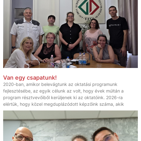
Van egy csapatunk!
2020-ban, amikor belevágtunk az oktatási programunk
fejlesztésébe, az egyik célunk az volt, hogy évek múltán a
program résztvevőiből kerüljenek ki az oktatóink. 2026-ra
elértük, hogy közel megduplázódott képzőink száma, akik