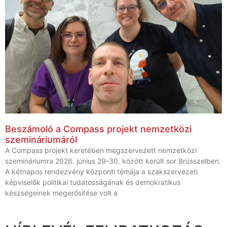
Beszámoló a Compass projekt nemzetközi
szemináriumáról
A Compass projekt keretében megszervezett nemzetközi
szemináriumra 2026. június 29-30. között került sor Brüsszelben.
A kétnapos rendezvény központi témája a szakszervezeti
képviselők politikai tudatosságának és demokratikus
készségeinek megerősítése volt a