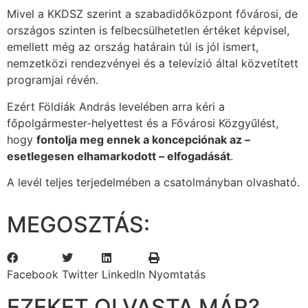
Mivel a KKDSZ szerint a szabadidőközpont fővárosi, de
országos szinten is felbecsülhetetlen értéket képvisel,
emellett még az ország határain túl is jól ismert,
nemzetközi rendezvényei és a televízió által közvetített
programjai révén.
Ezért Földiák András levelében arra kéri a
főpolgármester-helyettest és a Fővárosi Közgyűlést,
hogy
fontolja meg ennek a koncepciónak az –
esetlegesen elhamarkodott – elfogadását
.
A levél teljes terjedelmében a csatolmányban olvasható.
MEGOSZTÁS:
Facebook
Twitter
LinkedIn
Nyomtatás
EZEKET OLVASTA MÁR?