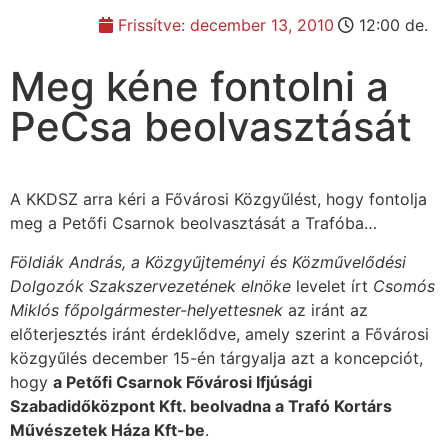
Frissítve:
december 13, 2010
12:00 de.
Meg kéne fontolni a
PeCsa beolvasztását
A KKDSZ arra kéri a Fővárosi Közgyűlést, hogy fontolja
meg a Petőfi Csarnok beolvasztását a Trafóba…
Földiák András, a Közgyűjteményi és Közművelődési
Dolgozók Szakszervezetének elnöke
levelet írt
Csomós
Miklós főpolgármester-helyettesnek
az iránt az
előterjesztés iránt érdeklődve, amely szerint a Fővárosi
közgyűlés december 15-én tárgyalja azt a koncepciót,
hogy
a Petőfi Csarnok Fővárosi Ifjúsági
Szabadidőközpont Kft. beolvadna a Trafó Kortárs
Művészetek Háza Kft-be
.