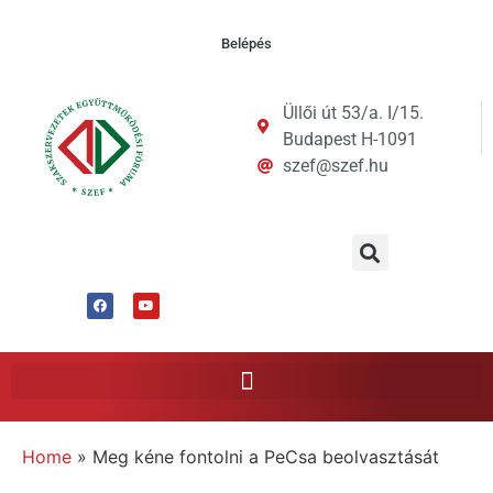
Belépés
Üllői út 53/a. I/15.
Budapest H-1091
szef@szef.hu
Home
»
Meg kéne fontolni a PeCsa beolvasztását