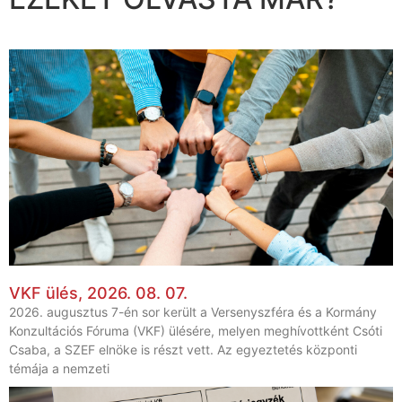
VKF ülés, 2026. 08. 07.
2026. augusztus 7-én sor került a Versenyszféra és a Kormány
Konzultációs Fóruma (VKF) ülésére, melyen meghívottként Csóti
Csaba, a SZEF elnöke is részt vett. Az egyeztetés központi
témája a nemzeti