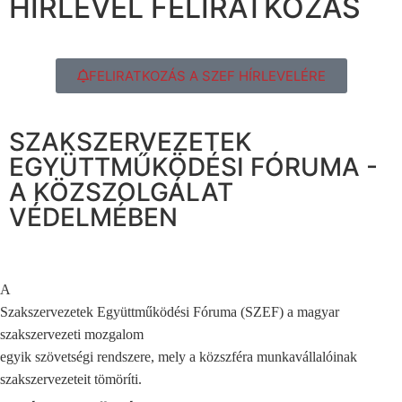
HÍRLEVÉL FELIRATKOZÁS
FELIRATKOZÁS A SZEF HÍRLEVELÉRE
SZAKSZERVEZETEK
EGYÜTTMŰKÖDÉSI FÓRUMA -
A KÖZSZOLGÁLAT
VÉDELMÉBEN
A
Szakszervezetek Együttműködési Fóruma (SZEF) a magyar
szakszervezeti mozgalom
egyik szövetségi rendszere, mely a közszféra munkavállalóinak
szakszervezeteit tömöríti.