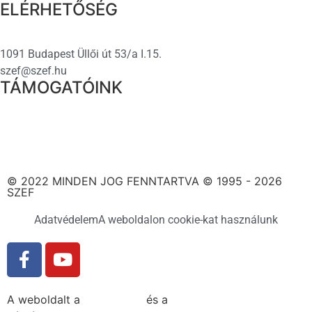
ELÉRHETŐSÉG
1091 Budapest Üllői út 53/a I.15.
szef@szef.hu
TÁMOGATÓINK
© 2022 MINDEN JOG FENNTARTVA © 1995 - 2026
SZEF
Adatvédelem
A weboldalon cookie-kat használunk
A weboldalt a
MDNGroup
és a
DellART Studio