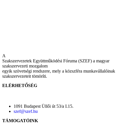
A
Szakszervezetek Együttműködési Fóruma (SZEF) a magyar
szakszervezeti mozgalom
egyik szövetségi rendszere, mely a közszféra munkavállalóinak
szakszervezeteit tömöríti.
ELÉRHETŐSÉG
1091 Budapest Üllői út 53/a I.15.
szef@szef.hu
TÁMOGATÓINK