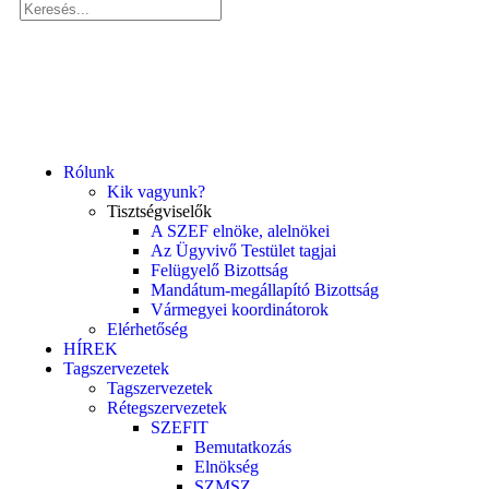
Rólunk
Kik vagyunk?
Tisztségviselők
A SZEF elnöke, alelnökei
Az Ügyvivő Testület tagjai
Felügyelő Bizottság
Mandátum-megállapító Bizottság
Vármegyei koordinátorok
Elérhetőség
HÍREK
Tagszervezetek
Tagszervezetek
Rétegszervezetek
SZEFIT
Bemutatkozás
Elnökség
SZMSZ