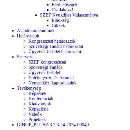
Elérhetőségek
Csatlakozz!
SZEF Nyugdíjas Választmánya
Elnökség
Cikkek
Alapdokumentumok
Határozatok
Kongresszusi határozatok
Szövetségi Tanács határozatai
Ügyvivő Testület határozatai
Szervezet
SZEF kongresszusai
Szövetségi Tanács
Ügyvivő Testület
Érdekegyeztetés fórumai
Nemzetközi kapcsolataink
Tevékenység
Képzések
Konferenciák
Kiadványok
Képgaléria
Videók
Projektek
GINOP_PLUSZ-3.2.3-24-2024-00049