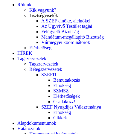
Rólunk
Kik vagyunk?
Tisztségviselők
A SZEF elnöke, alelnökei
Az Ügyvivő Testület tagjai
Felügyelő Bizottság
Mandátum-megállapító Bizottság
Vármegyei koordinátorok
Elérhetőség
HÍREK
Tagszervezetek
Tagszervezetek
Rétegszervezetek
SZEFIT
Bemutatkozás
Elnökség
SZMSZ
Elérhetőségek
Csatlakozz!
SZEF Nyugdíjas Választmánya
Elnökség
Cikkek
Alapdokumentumok
Határozatok
Kongresszusi határozatok