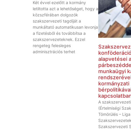
Két évvel ezelőtt a kormány
letiltotta azt a lehetőséget, hogy a
közszférában dolgozók
szakszervezeti tagdíját a
munkáltató automatikusan levonja
a fizetésből és továbbítsa a
szakszervezeteknek. Ezzel
rengeteg felesleges
Szakszervez
adminisztrációs terhet
konföderáci
alapvetései a
párbeszéddel
munkaügyi k
rendszerével
kormányzati
bérpolitikáva
kapcsolatba
A szakszervezeti
(Értelmiségi Sza
Tömörülés – Liga
Szakszervezetek
Szakszervezeti 