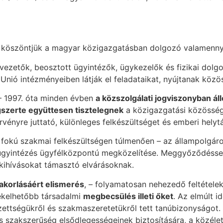
el köszöntjük a magyar közigazgatásban dolgozó valamenny
vezetők, beosztott ügyintézők, ügykezelők és fizikai dolg
nió intézményeiben látják el feladataikat, nyújtanak közös
 1997. óta minden évben
a közszolgálati jogviszonyban ál
gszerte együttesen tisztelegnek
a közigazgatási közösségi
vényre juttató, különleges felkészültséget és emberi helyt
fokú szakmai felkészültségen túlmenően – az állampolgárok
 ügyintézés ügyfélközpontú megközelítése. Meggyőződéssel 
kihívásokat támasztó elvárásoknak.
yakorlásáért elismerés
, – folyamatosan nehezedő feltételek 
ékelhetőbb társadalmi
megbecsülés illeti őket
. Az elmúlt i
ettségükről és szakmaszeretetükről tett tanúbizonyságot.
 és szakszerűség elsődlegességeinek biztosítására, a közéle