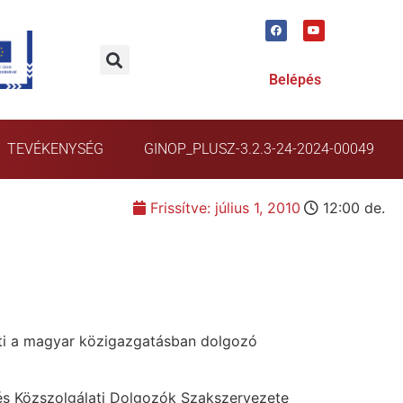
Belépés
TEVÉKENYSÉG
GINOP_PLUSZ-3.2.3-24-2024-00049
Frissítve:
július 1, 2010
12:00 de.
önti a magyar közigazgatásban dolgozó
és Közszolgálati Dolgozók Szakszervezete