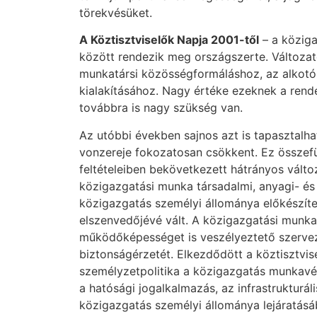
törekvésüket.
A Köztisztviselők Napja 2001-től
– a köziga
között rendezik meg országszerte. Változat
munkatársi közösségformáláshoz, az alkotó
kialakításához. Nagy értéke ezeknek a rend
továbbra is nagy szükség van.
Az utóbbi években sajnos azt is tapasztalha
vonzereje fokozatosan csökkent. Ez összef
feltételeiben bekövetkezett hátrányos vált
közigazgatási munka társadalmi, anyagi- és
közigazgatás személyi állománya előkészíte
elszenvedőjévé vált. A közigazgatási munkas
működőképességet is veszélyeztető szervezeti
biztonságérzetét. Elkezdődött a köztisztvis
személyzetpolitika a közigazgatás munkavég
a hatósági jogalkalmazás, az infrastrukturá
közigazgatás személyi állománya lejáratásáb