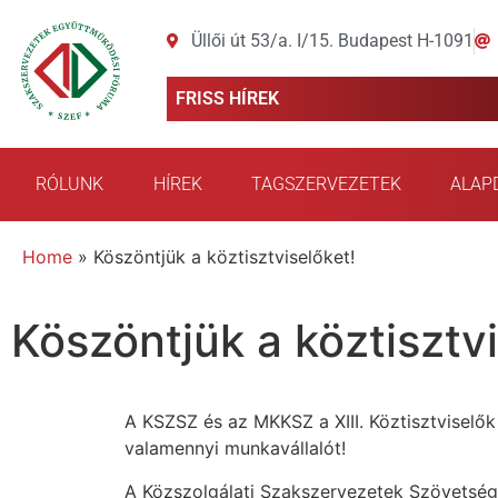
Üllői út 53/a. I/15. Budapest H-1091
FRISS HÍREK
RÓLUNK
HÍREK
TAGSZERVEZETEK
ALAP
Home
»
Köszöntjük a köztisztviselőket!
Köszöntjük a köztisztvi
A KSZSZ és az MKKSZ a XIII. Köztisztviselő
valamennyi munkavállalót!
A Közszolgálati Szakszervezetek Szövetség