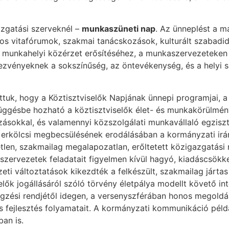
zgatási szerveknél –
munkaszüneti nap
. Az ünneplést a 
os vitafórumok, szakmai tanácskozások, kulturált szabadi
 munkahelyi közérzet erősítéséhez, a munkaszervezeteken 
ezvényeknek a sokszínűség, az öntevékenység, és a helyi s
ttuk, hogy a Köztisztviselők Napjának ünnepi programjai, 
üggésbe hozható a köztisztviselők élet- és munkakörülmé
ozásokkal, és valamennyi közszolgálati munkavállaló egzisz
 erkölcsi megbecsülésének erodálásában a kormányzati irán
tlen, szakmailag megalapozatlan, erőltetett közigazgatás
zervezetek feladatait figyelmen kívül hagyó, kiadáscsökke
 változtatások kikezdték a felkészült, szakmailag jártas kö
elők jogállásáról szóló törvény életpálya modellt követő 
zési rendjétől idegen, a versenyszférában honos megoldások
lis fejlesztés folyamatait. A kormányzati kommunikáció pél
an is.