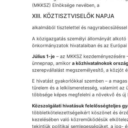
(MKKSZ) Elnöksége nevében, a
XIII. KÖZTISZTVISELŐK NAPJA
alkalmából tisztelettel és nagyrabecsüléss
A közigazgatás személyi állományát alkotó 
önkormányzatok hivatalaiban és az Európai U
Július 1-je
– az MKKSZ kezdeményezésére –
ünnepnap, amikor
a közhivatalnokok orszá
szerepvállalást megszemélyesítő, a közjót ér
E hivatást gyakorlókkal szemben – a magas 
türelem és a lelkiismeretesség, valamint az
többsége képes megfelelni a növekvő és új 
Közszolgálati hivatásuk felelősségteljes g
többletkötelezettségeikért köszönet és érz
kezelésében való közreműködésük elkötelez
tekintjük politikai semlegességüket, a jog-