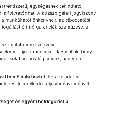
ártrendszerű, egységesnek tekinthető
 is folytatódhat. A közszolgálati jogviszony
 a munkáltatói önkénynek, az elbocsátási
 jogállást érintő garanciák száműzése, a
özszolgálat munkavégzési
ási elemek újragondolását. Javasoljuk, hogy
indokolatlan privilégiumnak, hanem a
i Unió Elnöki tisztét
. Ez a feladat a
nleges, kiemelkedő teljesítményt igényel,
zséget és egyéni boldogulást a