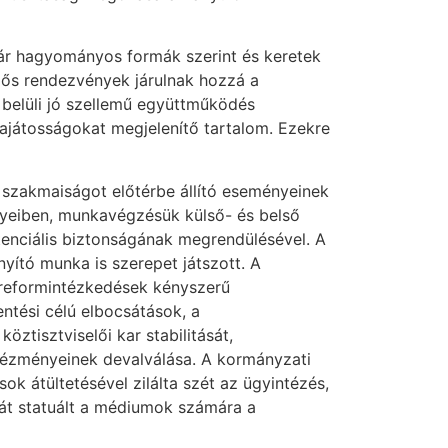
már hagyományos formák szerint és keretek
dős rendezvények járulnak hozzá a
belüli jó szellemű együttműködés
ajátosságokat megjelenítő tartalom. Ezekre
a szakmaiságot előtérbe állító eseményeinek
nyeiben, munkavégzésük külső- és belső
tenciális biztonságának megrendülésével. A
yító munka is szerepet játszott. A
i reformintézkedések kényszerű
ntési célú elbocsátások, a
ztisztviselői kar stabilitását,
intézményeinek devalválása. A kormányzati
 átültetésével zilálta szét az ügyintézés,
dát statuált a médiumok számára a