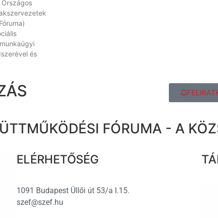
 Országos
akszervezetek
Fóruma)
ciális
 munkaügyi
szerével és
ZÁS
FELIRAT
ÜTTMŰKÖDÉSI FÓRUMA - A KÖ
ELÉRHETŐSÉG
TÁ
1091 Budapest Üllői út 53/a I.15.
szef@szef.hu