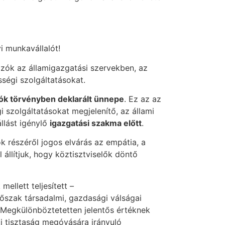
i munkavállalót!
ozók az államigazgatási szervekben, az
ségi szolgáltatásokat.
lók törvényben deklarált ünnepe
. Ez az az
 szolgáltatásokat megjelenítő, az állami
állást igénylő
igazgatási szakma előtt
.
 részéről jogos elvárás az empátia, a
állítjuk, hogy köztisztviselők döntő
mellett teljesített –
dőszak társadalmi, gazdasági válságai
 Megkülönböztetetten jelentős értéknek
ti tisztaság megóvására irányuló