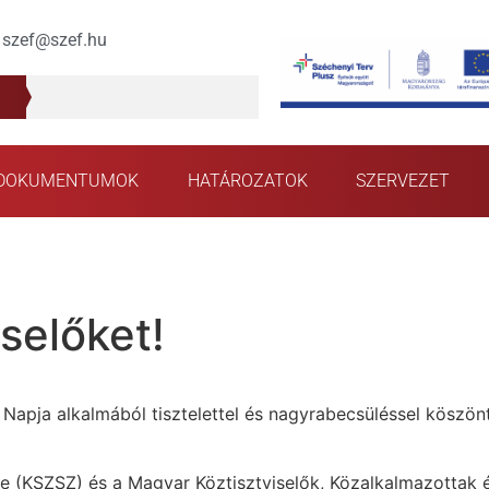
szef@szef.hu
DOKUMENTUMOK
HATÁROZATOK
SZERVEZET
selőket!
k Napja alkalmából tisztelettel és nagyrabecsüléssel kösz
e (KSZSZ) és a Magyar Köztisztviselők, Közalkalmazottak 