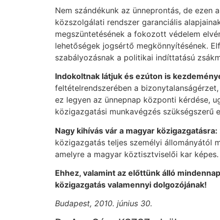
Nem szándékunk az ünneprontás, de ezen alk
közszolgálati rendszer garanciális alapjaina
megszüntetésének a fokozott védelem elvén 
lehetőségek jogsértő megkönnyítésének. Elf
szabályozásnak a politikai indíttatású zsákm
Indokoltnak látjuk és ezúton is kezdeménye
feltételrendszerében a bizonytalanságérzet, 
ez legyen az ünnepnap központi kérdése, u
közigazgatási munkavégzés szükségszerű e
Nagy kihívás vár a magyar közigazgatásra: 2
közigazgatás teljes személyi állományától m
amelyre a magyar köztisztviselői kar képes.
Ehhez, valamint az előttünk álló mindennap
közigazgatás valamennyi dolgozójának!
Budapest, 2010. június 30.