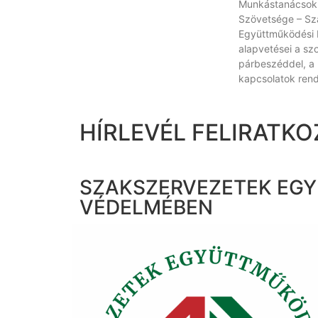
Munkástanácsok
Szövetsége – Sz
Együttműködési 
alapvetései a szo
párbeszéddel, a
kapcsolatok rend
HÍRLEVÉL FELIRATKO
SZAKSZERVEZETEK EGY
VÉDELMÉBEN