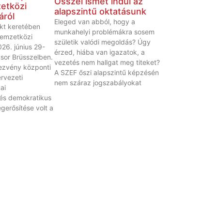
Ősszel ismét indul az
etközi
alapszintű oktatásunk
áról
Eleged van abból, hogy a
kt keretében
munkahelyi problémákra sosem
emzetközi
születik valódi megoldás? Úgy
26. június 29-
érzed, hiába van igazatok, a
 sor Brüsszelben.
vezetés nem hallgat meg titeket?
ezvény központi
A SZEF őszi alapszintű képzésén
rvezeti
nem száraz jogszabályokat
ai
és demokratikus
erősítése volt a