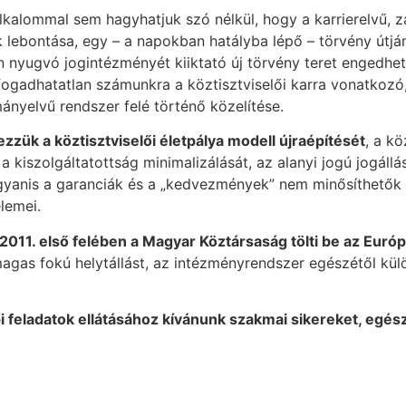
alommal sem hagyhatjuk szó nélkül, hogy a karrierelvű, z
k lebontása, egy – a napokban hatályba lépő – törvény útján
nyugvó jogintézményét kiiktató új törvény teret engedhet
ogadhatatlan számunkra a köztisztviselői karra vonatkozó,
ányelvű rendszer felé történő közelítése.
zzük a köztisztviselői életpálya modell újraépítését
, a k
a kiszolgáltatottság minimalizálását, az alanyi jogú jogáll
gyanis a garanciák és a „kedvezmények” nem minősíthetők 
lemei.
011. első felében a Magyar Köztársaság tölti be az Európa
agas fokú helytállást, az intézményrendszer egészétől külö
i feladatok ellátásához kívánunk szakmai sikereket, egés