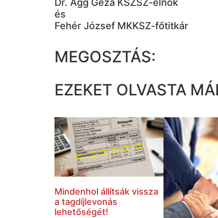
Dr. Agg Géza KSZSZ-elnök
és
Fehér József MKKSZ-főtitkár
MEGOSZTÁS:
EZEKET OLVASTA MÁ
Mindenhol állítsák vissza
a tagdíjlevonás
lehetőségét!