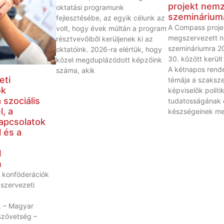
projekt nemz
oktatási programunk
szeminárium
fejlesztésébe, az egyik célunk az
A Compass proje
volt, hogy évek múltán a program
megszervezett n
résztvevőiből kerüljenek ki az
szemináriumra 20
oktatóink. 2026-ra elértük, hogy
30. között került
közel megduplázódott képzőink
A kétnapos rend
száma, akik
eti
témája a szaksze
ók
képviselők politik
 szociális
tudatosságának 
, a
készségeinek meg
apcsolatok
 és a
l
n
 konföderációk
kszervezeti
 – Magyar
Szövetség –