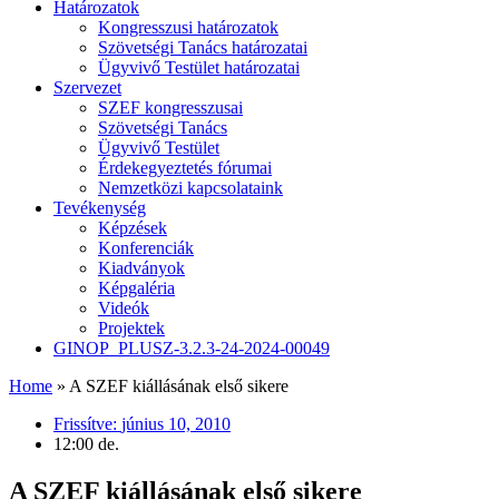
Határozatok
Kongresszusi határozatok
Szövetségi Tanács határozatai
Ügyvivő Testület határozatai
Szervezet
SZEF kongresszusai
Szövetségi Tanács
Ügyvivő Testület
Érdekegyeztetés fórumai
Nemzetközi kapcsolataink
Tevékenység
Képzések
Konferenciák
Kiadványok
Képgaléria
Videók
Projektek
GINOP_PLUSZ-3.2.3-24-2024-00049
Home
»
A SZEF kiállásának első sikere
Frissítve:
június 10, 2010
12:00 de.
A SZEF kiállásának első sikere