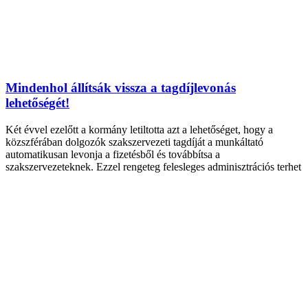
Mindenhol állítsák vissza a tagdíjlevonás
lehetőségét!
Két évvel ezelőtt a kormány letiltotta azt a lehetőséget, hogy a
közszférában dolgozók szakszervezeti tagdíját a munkáltató
automatikusan levonja a fizetésből és továbbítsa a
szakszervezeteknek. Ezzel rengeteg felesleges adminisztrációs terhet