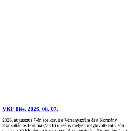
VKF ülés, 2026. 08. 07.
2026. augusztus 7-én sor került a Versenyszféra és a Kormány
Konzultációs Fóruma (VKF) ülésére, melyen meghívottként Csóti
Csaba, a SZEF elnöke is részt vett. Az egyeztetés központi témája a