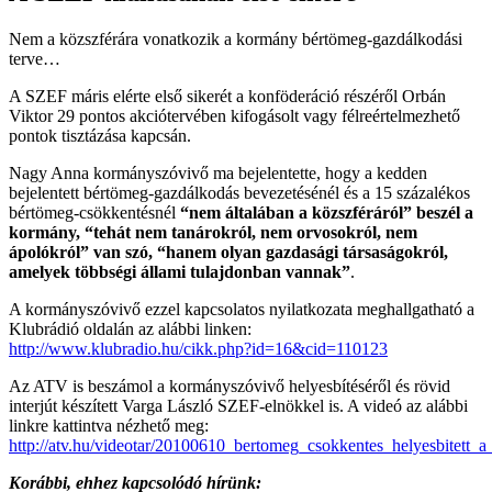
Nem a közszférára vonatkozik a kormány bértömeg-gazdálkodási
terve…
A SZEF máris elérte első sikerét a konföderáció részéről Orbán
Viktor 29 pontos akciótervében kifogásolt vagy félreértelmezhető
pontok tisztázása kapcsán.
Nagy Anna kormányszóvivő ma bejelentette, hogy a kedden
bejelentett bértömeg-gazdálkodás bevezetésénél és a 15 százalékos
bértömeg-csökkentésnél
“nem általában a közszféráról” beszél a
kormány, “tehát nem tanárokról, nem orvosokról, nem
ápolókról” van szó, “hanem olyan gazdasági társaságokról,
amelyek többségi állami tulajdonban vannak”
.
A kormányszóvivő ezzel kapcsolatos nyilatkozata meghallgatható a
Klubrádió oldalán az alábbi linken:
http://www.klubradio.hu/cikk.php?id=16&cid=110123
Az ATV is beszámol a kormányszóvivő helyesbítéséről és rövid
interjút készített Varga László SZEF-elnökkel is. A videó az alábbi
linkre kattintva nézhető meg:
http://atv.hu/videotar/20100610_bertomeg_csokkentes_helyesbitett_
Korábbi, ehhez kapcsolódó hírünk: