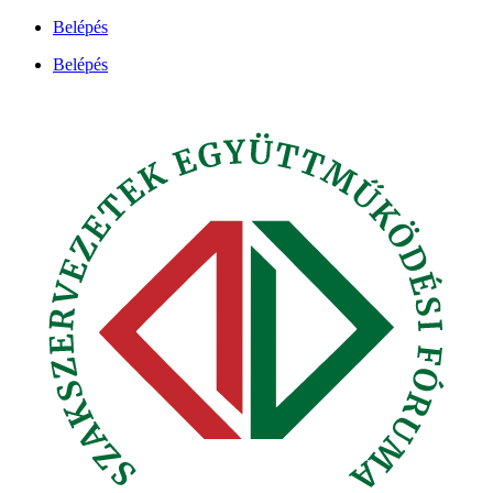
Ugrás
Belépés
a
Belépés
tartalomhoz