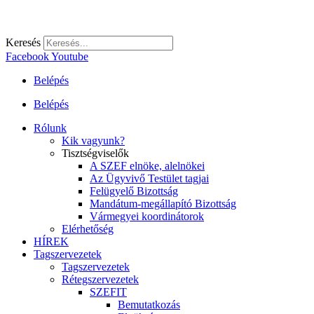
Keresés
Facebook
Youtube
Belépés
Belépés
Rólunk
Kik vagyunk?
Tisztségviselők
A SZEF elnöke, alelnökei
Az Ügyvivő Testület tagjai
Felügyelő Bizottság
Mandátum-megállapító Bizottság
Vármegyei koordinátorok
Elérhetőség
HÍREK
Tagszervezetek
Tagszervezetek
Rétegszervezetek
SZEFIT
Bemutatkozás