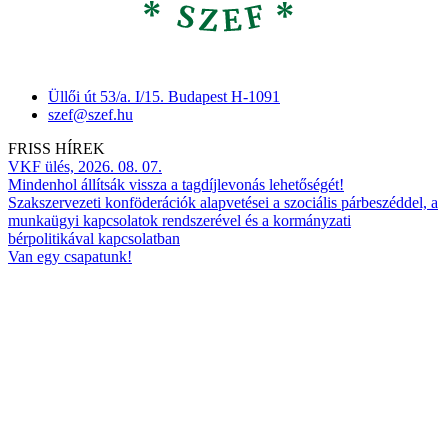
Üllői út 53/a. I/15. Budapest H-1091
szef@szef.hu
FRISS HÍREK
VKF ülés, 2026. 08. 07.
Mindenhol állítsák vissza a tagdíjlevonás lehetőségét!
Szakszervezeti konföderációk alapvetései a szociális párbeszéddel, a
munkaügyi kapcsolatok rendszerével és a kormányzati
bérpolitikával kapcsolatban
Van egy csapatunk!