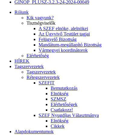
GINOP_PLUSZ-3.2.3-24-2024-00049
Rólunk
Kik vagyunk?
Tisztségviselők
A SZEF elnöke, alelnökei
Az Ügyvivő Testület tagjai
Felügyelő Bizottság
Mandátum-megállapító Bizottság
Vármegyei koordinátorok
Elérhetőség
HÍREK
Tagszervezetek
Tagszervezetek
Rétegszervezetek
SZEFIT
Bemutatkozás
Elnökség
SZMSZ
Elérhetőségek
Csatlakozz!
SZEF Nyugdíjas Választmánya
Elnökség
Cikkek
Alapdokumentumok