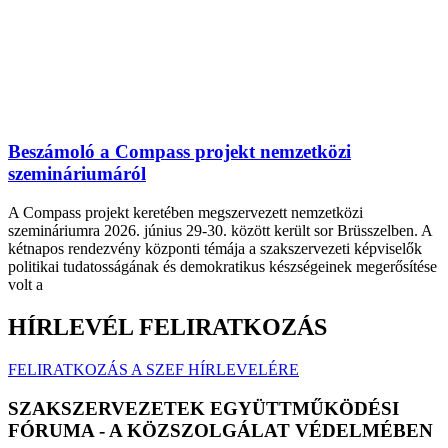
Beszámoló a Compass projekt nemzetközi
szemináriumáról
A Compass projekt keretében megszervezett nemzetközi
szemináriumra 2026. június 29-30. között került sor Brüsszelben. A
kétnapos rendezvény központi témája a szakszervezeti képviselők
politikai tudatosságának és demokratikus készségeinek megerősítése
volt a
HÍRLEVÉL FELIRATKOZÁS
FELIRATKOZÁS A SZEF HÍRLEVELÉRE
SZAKSZERVEZETEK EGYÜTTMŰKÖDÉSI
FÓRUMA - A KÖZSZOLGÁLAT VÉDELMÉBEN