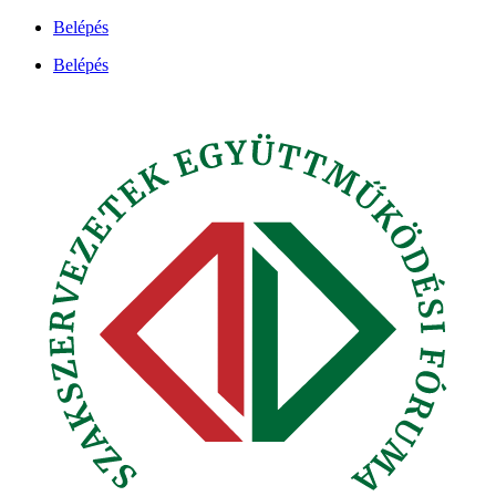
Ugrás
Belépés
a
Belépés
tartalomhoz