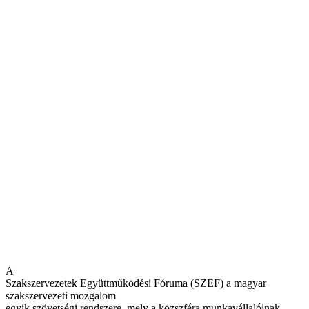
A
Szakszervezetek Együttműködési Fóruma (SZEF) a magyar
szakszervezeti mozgalom
egyik szövetségi rendszere, mely a közszféra munkavállalóinak