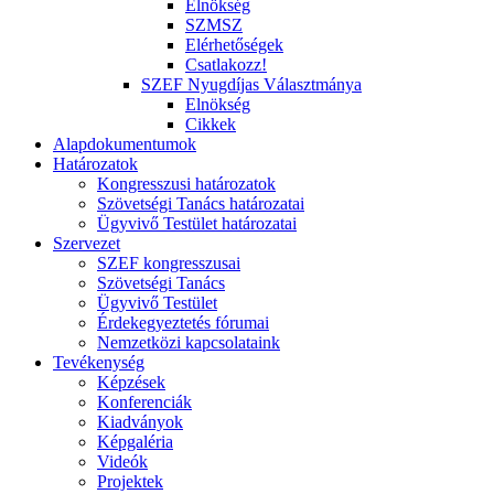
Elnökség
SZMSZ
Elérhetőségek
Csatlakozz!
SZEF Nyugdíjas Választmánya
Elnökség
Cikkek
Alapdokumentumok
Határozatok
Kongresszusi határozatok
Szövetségi Tanács határozatai
Ügyvivő Testület határozatai
Szervezet
SZEF kongresszusai
Szövetségi Tanács
Ügyvivő Testület
Érdekegyeztetés fórumai
Nemzetközi kapcsolataink
Tevékenység
Képzések
Konferenciák
Kiadványok
Képgaléria
Videók
Projektek