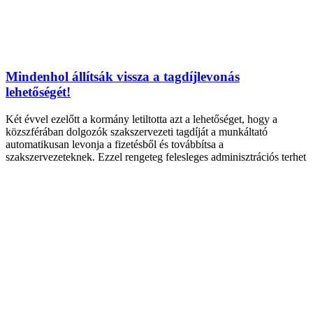
Mindenhol állítsák vissza a tagdíjlevonás
lehetőségét!
Két évvel ezelőtt a kormány letiltotta azt a lehetőséget, hogy a
közszférában dolgozók szakszervezeti tagdíját a munkáltató
automatikusan levonja a fizetésből és továbbítsa a
szakszervezeteknek. Ezzel rengeteg felesleges adminisztrációs terhet