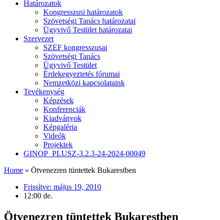
Határozatok
Kongresszusi határozatok
Szövetségi Tanács határozatai
Ügyvivő Testület határozatai
Szervezet
SZEF kongresszusai
Szövetségi Tanács
Ügyvivő Testület
Érdekegyeztetés fórumai
Nemzetközi kapcsolataink
Tevékenység
Képzések
Konferenciák
Kiadványok
Képgaléria
Videók
Projektek
GINOP_PLUSZ-3.2.3-24-2024-00049
Home
»
Ötvenezren tüntettek Bukarestben
Frissítve:
május 19, 2010
12:00 de.
Ötvenezren tüntettek Bukarestben