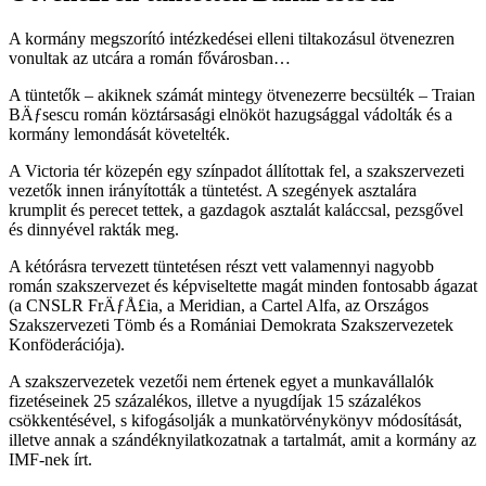
A kormány megszorító intézkedései elleni tiltakozásul ötvenezren
vonultak az utcára a román fővárosban…
A tüntetők – akiknek számát mintegy ötvenezerre becsülték – Traian
BÄƒsescu román köztársasági elnököt hazugsággal vádolták és a
kormány lemondását követelték.
A Victoria tér közepén egy színpadot állítottak fel, a szakszervezeti
vezetők innen irányították a tüntetést. A szegények asztalára
krumplit és perecet tettek, a gazdagok asztalát kaláccsal, pezsgővel
és dinnyével rakták meg.
A kétórásra tervezett tüntetésen részt vett valamennyi nagyobb
román szakszervezet és képviseltette magát minden fontosabb ágazat
(a CNSLR FrÄƒÅ£ia, a Meridian, a Cartel Alfa, az Országos
Szakszervezeti Tömb és a Romániai Demokrata Szakszervezetek
Konföderációja).
A szakszervezetek vezetői nem értenek egyet a munkavállalók
fizetéseinek 25 százalékos, illetve a nyugdíjak 15 százalékos
csökkentésével, s kifogásolják a munkatörvénykönyv módosítását,
illetve annak a szándéknyilatkozatnak a tartalmát, amit a kormány az
IMF-nek írt.