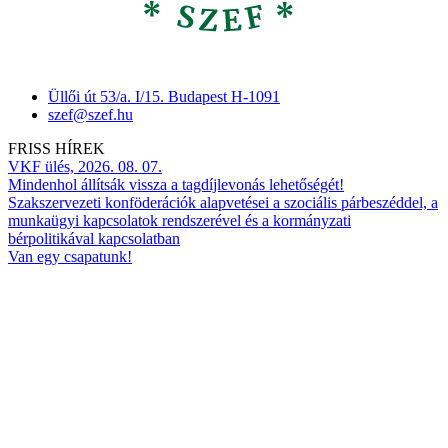
Üllői út 53/a. I/15. Budapest H-1091
szef@szef.hu
FRISS HÍREK
VKF ülés, 2026. 08. 07.
Mindenhol állítsák vissza a tagdíjlevonás lehetőségét!
Szakszervezeti konföderációk alapvetései a szociális párbeszéddel, a
munkaügyi kapcsolatok rendszerével és a kormányzati
bérpolitikával kapcsolatban
Van egy csapatunk!