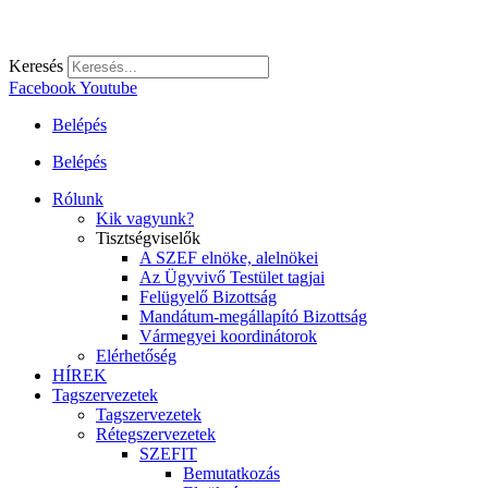
Keresés
Facebook
Youtube
Belépés
Belépés
Rólunk
Kik vagyunk?
Tisztségviselők
A SZEF elnöke, alelnökei
Az Ügyvivő Testület tagjai
Felügyelő Bizottság
Mandátum-megállapító Bizottság
Vármegyei koordinátorok
Elérhetőség
HÍREK
Tagszervezetek
Tagszervezetek
Rétegszervezetek
SZEFIT
Bemutatkozás