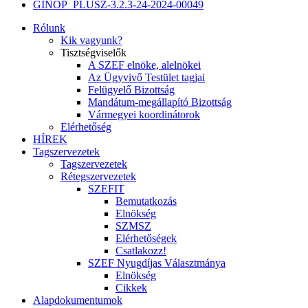
GINOP_PLUSZ-3.2.3-24-2024-00049
Rólunk
Kik vagyunk?
Tisztségviselők
A SZEF elnöke, alelnökei
Az Ügyvivő Testület tagjai
Felügyelő Bizottság
Mandátum-megállapító Bizottság
Vármegyei koordinátorok
Elérhetőség
HÍREK
Tagszervezetek
Tagszervezetek
Rétegszervezetek
SZEFIT
Bemutatkozás
Elnökség
SZMSZ
Elérhetőségek
Csatlakozz!
SZEF Nyugdíjas Választmánya
Elnökség
Cikkek
Alapdokumentumok