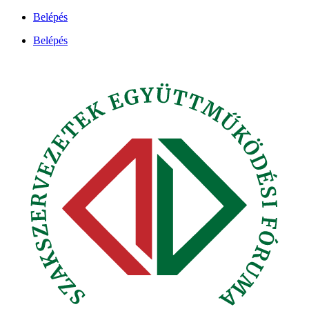
Ugrás
Belépés
a
Belépés
tartalomhoz