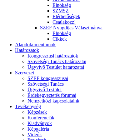
Elnökség
SZMSZ
Elérhetőségek
Csatlakozz!
SZEF Nyugdíjas Választmánya
Elnökség
Cikkek
Alapdokumentumok
Határozatok
Kongresszusi határozatok
Szövetségi Tanács határozatai
Ügyvivő Testület határozatai
Szervezet
SZEF kongresszusai
Szövetségi Tanács
Ügyvivő Testület
Érdekegyeztetés fórumai
Nemzetközi kapcsolataink
Tevékenység
Képzések
Konferenciák
Kiadványok
Képgaléria
Videók