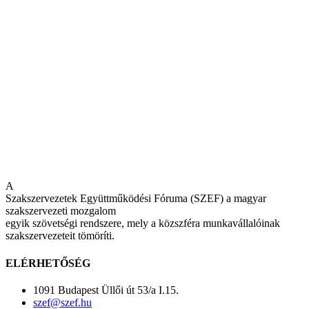
A
Szakszervezetek Együttműködési Fóruma (SZEF) a magyar
szakszervezeti mozgalom
egyik szövetségi rendszere, mely a közszféra munkavállalóinak
szakszervezeteit tömöríti.
ELÉRHETŐSÉG
1091 Budapest Üllői út 53/a I.15.
szef@szef.hu