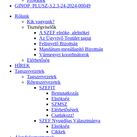
Projektek
GINOP_PLUSZ-3.2.3-24-2024-00049
Rólunk
Kik vagyunk?
Tisztségviselők
A SZEF elnöke, alelnökei
Az Ügyvivő Testület tagjai
Felügyelő Bizottság
Mandátum-megállapító Bizottság
Vármegyei koordinátorok
Elérhetőség
HÍREK
Tagszervezetek
Tagszervezetek
Rétegszervezetek
SZEFIT
Bemutatkozás
Elnökség
SZMSZ
Elérhetőségek
Csatlakozz!
SZEF Nyugdíjas Választmánya
Elnökség
Cikkek