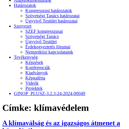
Alapdokumentumok
Határozatok
Kongresszusi határozatok
Szövetségi Tanács határozatai
Ügyvivő Testület határozatai
Szervezet
SZEF kongresszusai
Szövetségi Tanács
Ügyvivő Testület
Érdekegyeztetés fórumai
Nemzetközi kapcsolataink
Tevékenység
Képzések
Konferenciák
Kiadványok
Képgaléria
Videók
Projektek
GINOP_PLUSZ-3.2.3-24-2024-00049
Címke:
klímavédelem
A klímaválság és az igazságos átmenet a