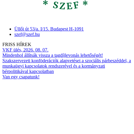
Üllői út 53/a. I/15. Budapest H-1091
szef@szef.hu
FRISS HÍREK
VKF ülés, 2026. 08. 07.
Mindenhol állítsák vissza a tagdíjlevonás lehetőségét!
Szakszervezeti konföderációk alapvetései a szociális párbeszéddel, a
munkaügyi kapcsolatok rendszerével és a kormányzati
bérpolitikával kapcsolatban
Van egy csapatunk!