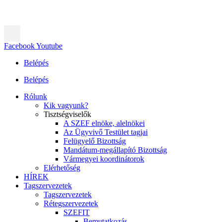
Facebook
Youtube
Belépés
Belépés
Rólunk
Kik vagyunk?
Tisztségviselők
A SZEF elnöke, alelnökei
Az Ügyvivő Testület tagjai
Felügyelő Bizottság
Mandátum-megállapító Bizottság
Vármegyei koordinátorok
Elérhetőség
HÍREK
Tagszervezetek
Tagszervezetek
Rétegszervezetek
SZEFIT
Bemutatkozás