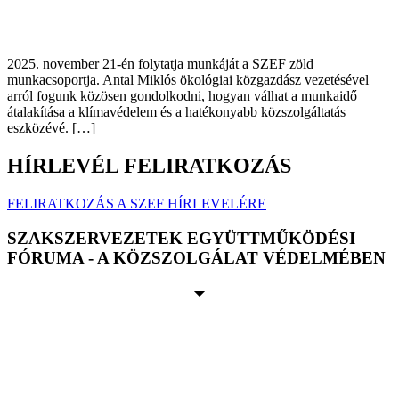
2025. november 21-én folytatja munkáját a SZEF zöld
munkacsoportja. Antal Miklós ökológiai közgazdász vezetésével
arról fogunk közösen gondolkodni, hogyan válhat a munkaidő
átalakítása a klímavédelem és a hatékonyabb közszolgáltatás
eszközévé. […]
HÍRLEVÉL FELIRATKOZÁS
FELIRATKOZÁS A SZEF HÍRLEVELÉRE
SZAKSZERVEZETEK EGYÜTTMŰKÖDÉSI
FÓRUMA - A KÖZSZOLGÁLAT VÉDELMÉBEN