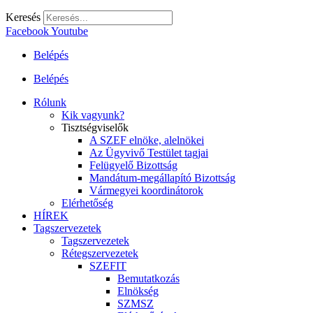
Keresés
Facebook
Youtube
Belépés
Belépés
Rólunk
Kik vagyunk?
Tisztségviselők
A SZEF elnöke, alelnökei
Az Ügyvivő Testület tagjai
Felügyelő Bizottság
Mandátum-megállapító Bizottság
Vármegyei koordinátorok
Elérhetőség
HÍREK
Tagszervezetek
Tagszervezetek
Rétegszervezetek
SZEFIT
Bemutatkozás
Elnökség
SZMSZ