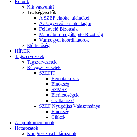
Rólunk
Kik vagyunk?
Tisztségviselők
A SZEF elnöke, alelnökei
Az Ügyvivő Testület tagjai
Felügyelő Bizottság
Mandátum-megállapító Bizottság
Vármegyei koordinátorok
Elérhetőség
HÍREK
Tagszervezetek
Tagszervezetek
Rétegszervezetek
SZEFIT
Bemutatkozás
Elnökség
SZMSZ
Elérhetőségek
Csatlakozz!
SZEF Nyugdíjas Választmánya
Elnökség
Cikkek
Alapdokumentumok
Határozatok
Kongresszusi határozatok