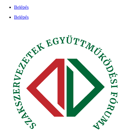
Ugrás
Belépés
a
Belépés
tartalomhoz