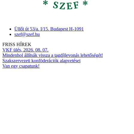
Üllői út 53/a. I/15. Budapest H-1091
szef@szef.hu
FRISS HÍREK
VKF ülés, 2026. 08. 07.
Mindenhol állítsák vissza a tagdíjlevonás lehetőségét!
Szakszervezeti konföderációk alapvetései
Van egy csapatunk!