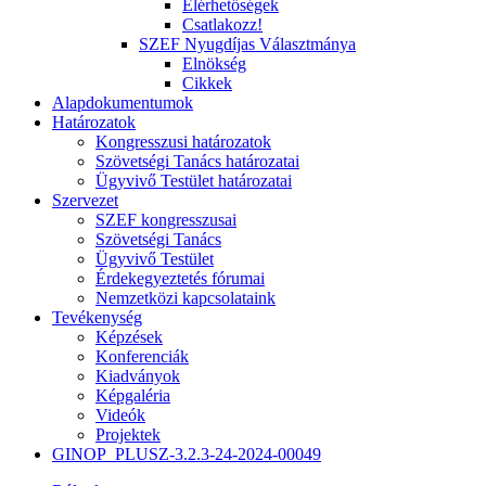
Elérhetőségek
Csatlakozz!
SZEF Nyugdíjas Választmánya
Elnökség
Cikkek
Alapdokumentumok
Határozatok
Kongresszusi határozatok
Szövetségi Tanács határozatai
Ügyvivő Testület határozatai
Szervezet
SZEF kongresszusai
Szövetségi Tanács
Ügyvivő Testület
Érdekegyeztetés fórumai
Nemzetközi kapcsolataink
Tevékenység
Képzések
Konferenciák
Kiadványok
Képgaléria
Videók
Projektek
GINOP_PLUSZ-3.2.3-24-2024-00049