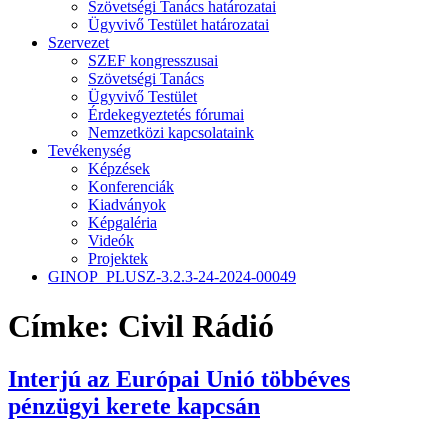
Szövetségi Tanács határozatai
Ügyvivő Testület határozatai
Szervezet
SZEF kongresszusai
Szövetségi Tanács
Ügyvivő Testület
Érdekegyeztetés fórumai
Nemzetközi kapcsolataink
Tevékenység
Képzések
Konferenciák
Kiadványok
Képgaléria
Videók
Projektek
GINOP_PLUSZ-3.2.3-24-2024-00049
Címke:
Civil Rádió
Interjú az Európai Unió többéves
pénzügyi kerete kapcsán