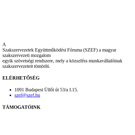
A
Szakszervezetek Együttműködési Fóruma (SZEF) a magyar
szakszervezeti mozgalom
egyik szövetségi rendszere, mely a közszféra munkavállalóinak
szakszervezeteit tömöríti.
ELÉRHETŐSÉG
1091 Budapest Üllői út 53/a I.15.
szef@szef.hu
TÁMOGATÓINK