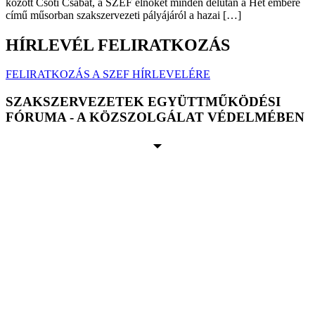
között Csóti Csabát, a SZEF elnökét minden délután a Hét embere
című műsorban szakszervezeti pályájáról a hazai […]
HÍRLEVÉL FELIRATKOZÁS
FELIRATKOZÁS A SZEF HÍRLEVELÉRE
SZAKSZERVEZETEK EGYÜTTMŰKÖDÉSI
FÓRUMA - A KÖZSZOLGÁLAT VÉDELMÉBEN