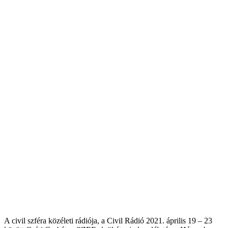
A civil szféra közéleti rádiója, a Civil Rádió 2021. április 19 – 23