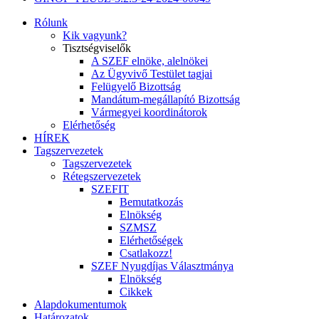
Rólunk
Kik vagyunk?
Tisztségviselők
A SZEF elnöke, alelnökei
Az Ügyvivő Testület tagjai
Felügyelő Bizottság
Mandátum-megállapító Bizottság
Vármegyei koordinátorok
Elérhetőség
HÍREK
Tagszervezetek
Tagszervezetek
Rétegszervezetek
SZEFIT
Bemutatkozás
Elnökség
SZMSZ
Elérhetőségek
Csatlakozz!
SZEF Nyugdíjas Választmánya
Elnökség
Cikkek
Alapdokumentumok
Határozatok