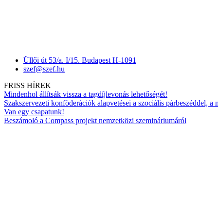
Üllői út 53/a. I/15. Budapest H-1091
szef@szef.hu
FRISS HÍREK
Mindenhol állítsák vissza a tagdíjlevonás lehetőségét!
Szakszervezeti konföderációk alapvetései a szociális párbeszéddel, a
Van egy csapatunk!
Beszámoló a Compass projekt nemzetközi szemináriumáról