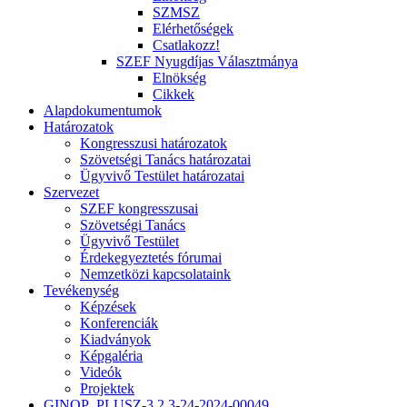
SZMSZ
Elérhetőségek
Csatlakozz!
SZEF Nyugdíjas Választmánya
Elnökség
Cikkek
Alapdokumentumok
Határozatok
Kongresszusi határozatok
Szövetségi Tanács határozatai
Ügyvivő Testület határozatai
Szervezet
SZEF kongresszusai
Szövetségi Tanács
Ügyvivő Testület
Érdekegyeztetés fórumai
Nemzetközi kapcsolataink
Tevékenység
Képzések
Konferenciák
Kiadványok
Képgaléria
Videók
Projektek
GINOP_PLUSZ-3.2.3-24-2024-00049