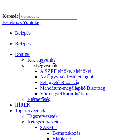
Keresés
Facebook
Youtube
Belépés
Belépés
Rólunk
Kik vagyunk?
Tisztségviselők
A SZEF elnöke, alelnökei
Az Ügyvivő Testület tagjai
Felügyelő Bizottság
Mandátum-megállapító Bizottság
Vármegyei koordinátorok
Elérhetőség
HÍREK
Tagszervezetek
Tagszervezetek
Rétegszervezetek
SZEFIT
Bemutatkozás
Elnökség