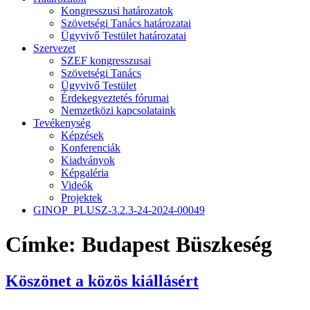
Kongresszusi határozatok
Szövetségi Tanács határozatai
Ügyvivő Testület határozatai
Szervezet
SZEF kongresszusai
Szövetségi Tanács
Ügyvivő Testület
Érdekegyeztetés fórumai
Nemzetközi kapcsolataink
Tevékenység
Képzések
Konferenciák
Kiadványok
Képgaléria
Videók
Projektek
GINOP_PLUSZ-3.2.3-24-2024-00049
Címke:
Budapest Büszkeség
Köszönet a közös kiállásért