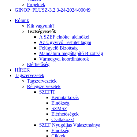
Projektek
GINOP_PLUSZ-3.2.3-24-2024-00049
Rólunk
Kik vagyunk?
Tisztségviselők
A SZEF elnöke, alelnökei
Az Ügyvivő Testület tagjai
Felügyelő Bizottság
Mandátum-megállapító Bizottság
Vármegyei koordinátorok
Elérhetőség
HÍREK
Tagszervezetek
Tagszervezetek
Rétegszervezetek
SZEFIT
Bemutatkozás
Elnökség
SZMSZ
Elérhetőségek
Csatlakozz!
SZEF Nyugdíjas Választmánya
Elnökség
Cikkek