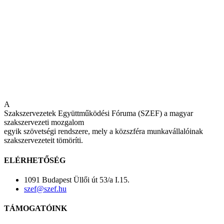
A
Szakszervezetek Együttműködési Fóruma (SZEF) a magyar
szakszervezeti mozgalom
egyik szövetségi rendszere, mely a közszféra munkavállalóinak
szakszervezeteit tömöríti.
ELÉRHETŐSÉG
1091 Budapest Üllői út 53/a I.15.
szef@szef.hu
TÁMOGATÓINK