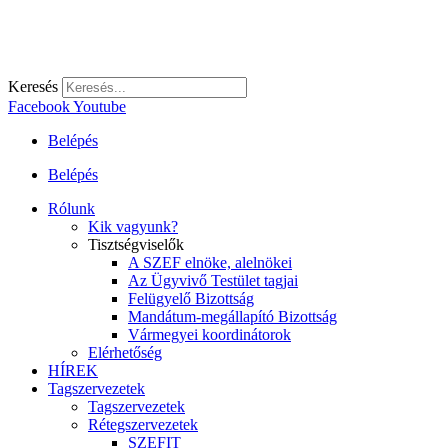
Keresés
Facebook
Youtube
Belépés
Belépés
Rólunk
Kik vagyunk?
Tisztségviselők
A SZEF elnöke, alelnökei
Az Ügyvivő Testület tagjai
Felügyelő Bizottság
Mandátum-megállapító Bizottság
Vármegyei koordinátorok
Elérhetőség
HÍREK
Tagszervezetek
Tagszervezetek
Rétegszervezetek
SZEFIT