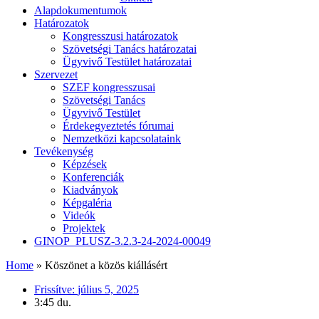
Alapdokumentumok
Határozatok
Kongresszusi határozatok
Szövetségi Tanács határozatai
Ügyvivő Testület határozatai
Szervezet
SZEF kongresszusai
Szövetségi Tanács
Ügyvivő Testület
Érdekegyeztetés fórumai
Nemzetközi kapcsolataink
Tevékenység
Képzések
Konferenciák
Kiadványok
Képgaléria
Videók
Projektek
GINOP_PLUSZ-3.2.3-24-2024-00049
Home
»
Köszönet a közös kiállásért
Frissítve:
július 5, 2025
3:45 du.