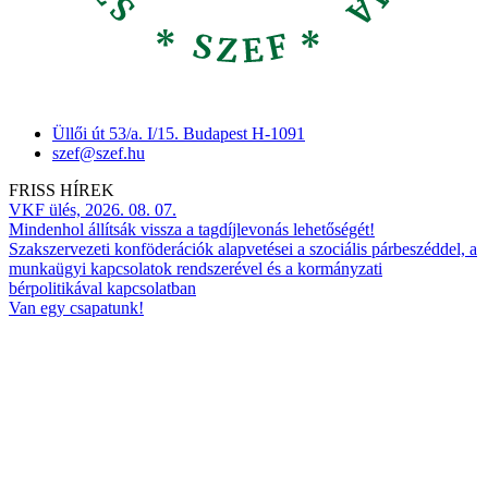
Üllői út 53/a. I/15. Budapest H-1091
szef@szef.hu
FRISS HÍREK
VKF ülés, 2026. 08. 07.
Mindenhol állítsák vissza a tagdíjlevonás lehetőségét!
Szakszervezeti konföderációk alapvetései a szociális párbeszéddel, a
munkaügyi kapcsolatok rendszerével és a kormányzati
bérpolitikával kapcsolatban
Van egy csapatunk!