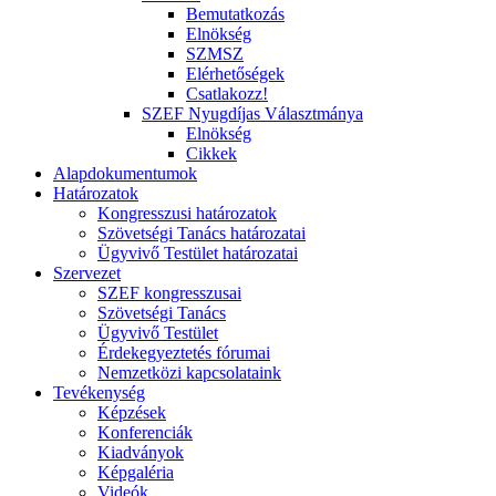
Bemutatkozás
Elnökség
SZMSZ
Elérhetőségek
Csatlakozz!
SZEF Nyugdíjas Választmánya
Elnökség
Cikkek
Alapdokumentumok
Határozatok
Kongresszusi határozatok
Szövetségi Tanács határozatai
Ügyvivő Testület határozatai
Szervezet
SZEF kongresszusai
Szövetségi Tanács
Ügyvivő Testület
Érdekegyeztetés fórumai
Nemzetközi kapcsolataink
Tevékenység
Képzések
Konferenciák
Kiadványok
Képgaléria
Videók