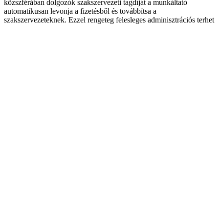
közszférában dolgozók szakszervezeti tagdíját a munkáltató
automatikusan levonja a fizetésből és továbbítsa a
szakszervezeteknek. Ezzel rengeteg felesleges adminisztrációs terhet