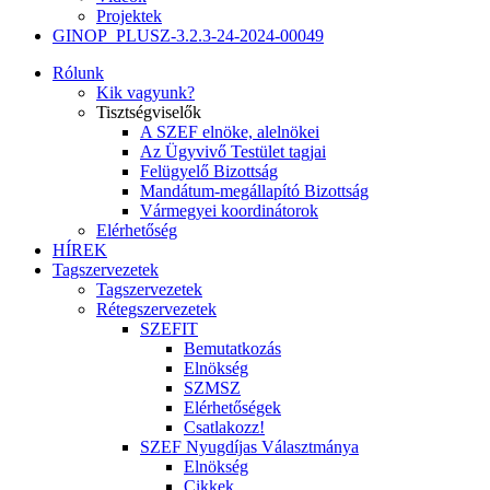
Projektek
GINOP_PLUSZ-3.2.3-24-2024-00049
Rólunk
Kik vagyunk?
Tisztségviselők
A SZEF elnöke, alelnökei
Az Ügyvivő Testület tagjai
Felügyelő Bizottság
Mandátum-megállapító Bizottság
Vármegyei koordinátorok
Elérhetőség
HÍREK
Tagszervezetek
Tagszervezetek
Rétegszervezetek
SZEFIT
Bemutatkozás
Elnökség
SZMSZ
Elérhetőségek
Csatlakozz!
SZEF Nyugdíjas Választmánya
Elnökség
Cikkek