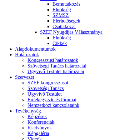
Bemutatkozás
Elnökség
SZMSZ
Elérhetőségek
Csatlakozz!
SZEF Nyugdíjas Választmánya
Elnökség
Cikkek
Alapdokumentumok
Határozatok
Kongresszusi határozatok
Szövetségi Tanács határozatai
Ügyvivő Testület határozatai
Szervezet
SZEF kongresszusai
Szövetségi Tanács
Ügyvivő Testület
Érdekegyeztetés fórumai
Nemzetközi kapcsolataink
Tevékenység
Képzések
Konferenciák
Kiadványok
Képgaléria
Videók