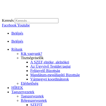
Keresés
Facebook
Youtube
Belépés
Belépés
Rólunk
Kik vagyunk?
Tisztségviselők
A SZEF elnöke, alelnökei
Az Ügyvivő Testület tagjai
Felügyelő Bizottság
Mandátum-megállapító Bizottság
Vármegyei koordinátorok
Elérhetőség
HÍREK
Tagszervezetek
Tagszervezetek
Rétegszervezetek
SZEFIT