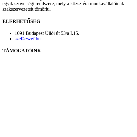
egyik szövetségi rendszere, mely a közszféra munkavállalóinak
szakszervezeteit tömöríti.
ELÉRHETŐSÉG
1091 Budapest Üllői út 53/a I.15.
szef@szef.hu
TÁMOGATÓINK