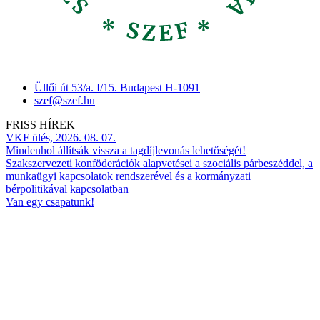
Üllői út 53/a. I/15. Budapest H-1091
szef@szef.hu
FRISS HÍREK
VKF ülés, 2026. 08. 07.
Mindenhol állítsák vissza a tagdíjlevonás lehetőségét!
Szakszervezeti konföderációk alapvetései a szociális párbeszéddel, a
munkaügyi kapcsolatok rendszerével és a kormányzati
bérpolitikával kapcsolatban
Van egy csapatunk!