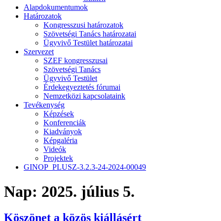
Alapdokumentumok
Határozatok
Kongresszusi határozatok
Szövetségi Tanács határozatai
Ügyvivő Testület határozatai
Szervezet
SZEF kongresszusai
Szövetségi Tanács
Ügyvivő Testület
Érdekegyeztetés fórumai
Nemzetközi kapcsolataink
Tevékenység
Képzések
Konferenciák
Kiadványok
Képgaléria
Videók
Projektek
GINOP_PLUSZ-3.2.3-24-2024-00049
Nap:
2025. július 5.
Köszönet a közös kiállásért