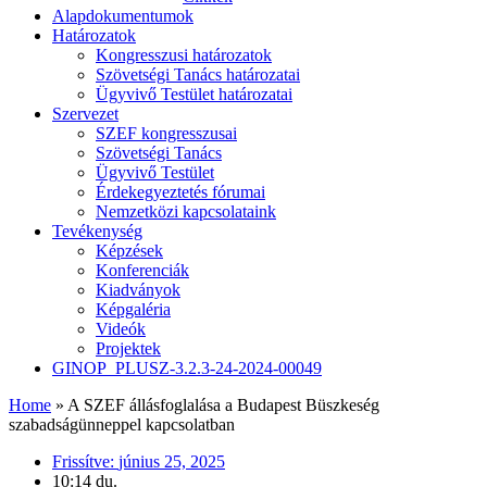
Alapdokumentumok
Határozatok
Kongresszusi határozatok
Szövetségi Tanács határozatai
Ügyvivő Testület határozatai
Szervezet
SZEF kongresszusai
Szövetségi Tanács
Ügyvivő Testület
Érdekegyeztetés fórumai
Nemzetközi kapcsolataink
Tevékenység
Képzések
Konferenciák
Kiadványok
Képgaléria
Videók
Projektek
GINOP_PLUSZ-3.2.3-24-2024-00049
Home
»
A SZEF állásfoglalása a Budapest Büszkeség
szabadságünneppel kapcsolatban
Frissítve:
június 25, 2025
10:14 du.