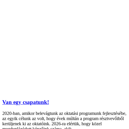
Van egy csapatunk!
2020-ban, amikor belevágtunk az oktatási programunk fejlesztésébe,
az egyik célunk az volt, hogy évek múltán a program résztvevőiből
kerüljenek ki az oktatóink. 2026-ra elértük, hogy közel
megduplázódott képzőink száma, akik