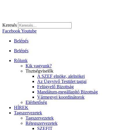
Keresés
Facebook
Youtube
Belépés
Belépés
Rólunk
Kik vagyunk?
Tisztségviselők
A SZEF elnöke, alelnökei
Az Ügyvivő Testület tagjai
Felügyelő Bizottság
Mandátum-megállapító Bizottság
Vármegyei koordinátorok
Elérhetőség
HÍREK
Tagszervezetek
Tagszervezetek
Rétegszervezetek
SZEFIT