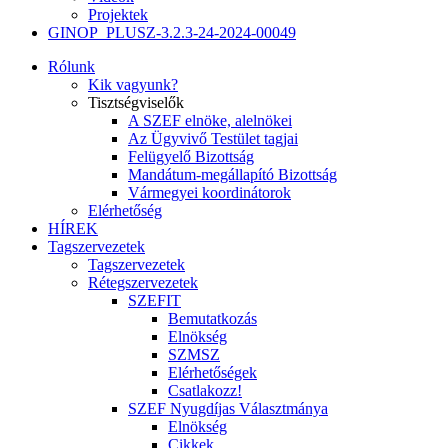
Projektek
GINOP_PLUSZ-3.2.3-24-2024-00049
Rólunk
Kik vagyunk?
Tisztségviselők
A SZEF elnöke, alelnökei
Az Ügyvivő Testület tagjai
Felügyelő Bizottság
Mandátum-megállapító Bizottság
Vármegyei koordinátorok
Elérhetőség
HÍREK
Tagszervezetek
Tagszervezetek
Rétegszervezetek
SZEFIT
Bemutatkozás
Elnökség
SZMSZ
Elérhetőségek
Csatlakozz!
SZEF Nyugdíjas Választmánya
Elnökség
Cikkek