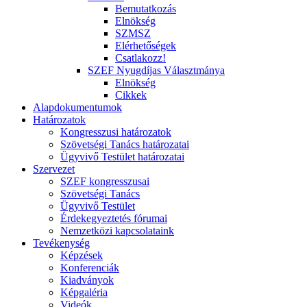
Bemutatkozás
Elnökség
SZMSZ
Elérhetőségek
Csatlakozz!
SZEF Nyugdíjas Választmánya
Elnökség
Cikkek
Alapdokumentumok
Határozatok
Kongresszusi határozatok
Szövetségi Tanács határozatai
Ügyvivő Testület határozatai
Szervezet
SZEF kongresszusai
Szövetségi Tanács
Ügyvivő Testület
Érdekegyeztetés fórumai
Nemzetközi kapcsolataink
Tevékenység
Képzések
Konferenciák
Kiadványok
Képgaléria
Videók