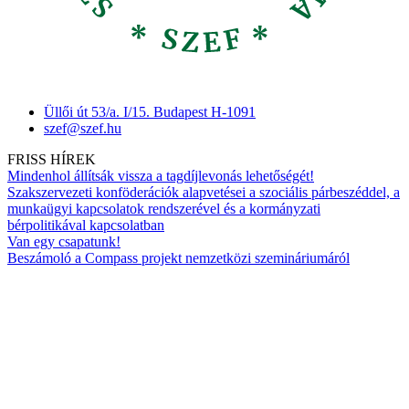
Üllői út 53/a. I/15. Budapest H-1091
szef@szef.hu
FRISS HÍREK
Mindenhol állítsák vissza a tagdíjlevonás lehetőségét!
Szakszervezeti konföderációk alapvetései a szociális párbeszéddel, a
munkaügyi kapcsolatok rendszerével és a kormányzati
bérpolitikával kapcsolatban
Van egy csapatunk!
Beszámoló a Compass projekt nemzetközi szemináriumáról