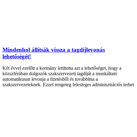
Mindenhol állítsák vissza a tagdíjlevonás
lehetőségét!
Két évvel ezelőtt a kormány letiltotta azt a lehetőséget, hogy a
közszférában dolgozók szakszervezeti tagdíját a munkáltató
automatikusan levonja a fizetésből és továbbítsa a
szakszervezeteknek. Ezzel rengeteg felesleges adminisztrációs terhet