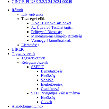
GINOP_PLUSZ-3.2.3-24-2024-00049
Rólunk
Kik vagyunk?
Tisztségviselők
A SZEF elnöke, alelnökei
Az Ügyvivő Testület tagjai
Felügyelő Bizottság
Mandátum-megállapító Bizottság
Vármegyei koordinátorok
Elérhetőség
HÍREK
Tagszervezetek
Tagszervezetek
Rétegszervezetek
SZEFIT
Bemutatkozás
Elnökség
SZMSZ
Elérhetőségek
Csatlakozz!
SZEF Nyugdíjas Választmánya
Elnökség
Cikkek
Alapdokumentumok