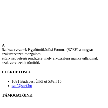
A
Szakszervezetek Együttműködési Fóruma (SZEF) a magyar
szakszervezeti mozgalom
egyik szövetségi rendszere, mely a közszféra munkavállalóinak
szakszervezeteit tömöríti.
ELÉRHETŐSÉG
1091 Budapest Üllői út 53/a I.15.
szef@szef.hu
TÁMOGATÓINK