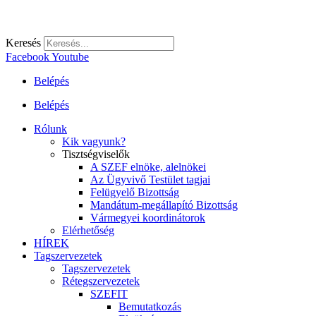
Keresés
Facebook
Youtube
Belépés
Belépés
Rólunk
Kik vagyunk?
Tisztségviselők
A SZEF elnöke, alelnökei
Az Ügyvivő Testület tagjai
Felügyelő Bizottság
Mandátum-megállapító Bizottság
Vármegyei koordinátorok
Elérhetőség
HÍREK
Tagszervezetek
Tagszervezetek
Rétegszervezetek
SZEFIT
Bemutatkozás