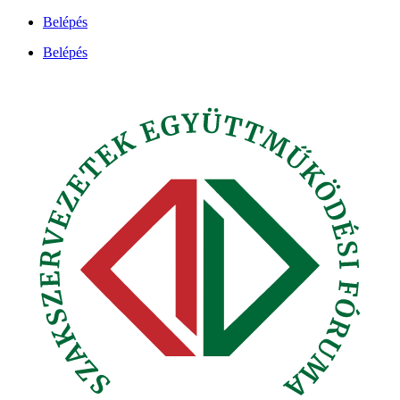
Ugrás
Belépés
a
Belépés
tartalomhoz