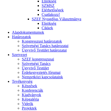
Elnökség
SZMSZ
Elérhetőségek
Csatlakozz!
SZEF Nyugdíjas Választmánya
Elnökség
Cikkek
Alapdokumentumok
Határozatok
Kongresszusi határozatok
Szövetségi Tanács határozatai
Ügyvivő Testület határozatai
Szervezet
SZEF kongresszusai
Szövetségi Tanács
Ügyvivő Testület
Érdekegyeztetés fórumai
Nemzetközi kapcsolataink
Tevékenység
Képzések
Konferenciák
Kiadványok
Képgaléria
Videók
Projektek