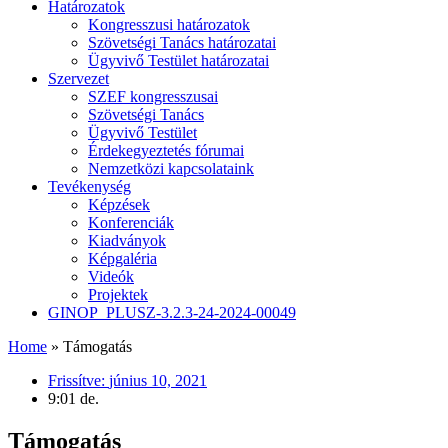
Határozatok
Kongresszusi határozatok
Szövetségi Tanács határozatai
Ügyvivő Testület határozatai
Szervezet
SZEF kongresszusai
Szövetségi Tanács
Ügyvivő Testület
Érdekegyeztetés fórumai
Nemzetközi kapcsolataink
Tevékenység
Képzések
Konferenciák
Kiadványok
Képgaléria
Videók
Projektek
GINOP_PLUSZ-3.2.3-24-2024-00049
Home
»
Támogatás
Frissítve:
június 10, 2021
9:01 de.
Támogatás