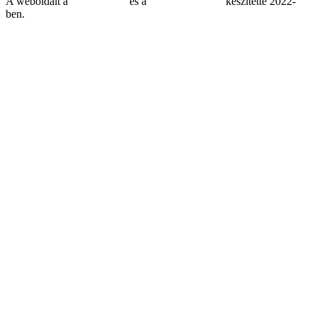
A weboldalt a
MDNGroup
és a
DellART Studio
készítette 2022-
ben.