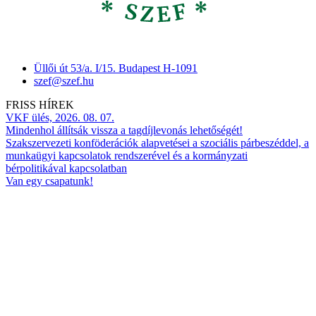
Üllői út 53/a. I/15. Budapest H-1091
szef@szef.hu
FRISS HÍREK
VKF ülés, 2026. 08. 07.
Mindenhol állítsák vissza a tagdíjlevonás lehetőségét!
Szakszervezeti konföderációk alapvetései a szociális párbeszéddel, a
munkaügyi kapcsolatok rendszerével és a kormányzati
bérpolitikával kapcsolatban
Van egy csapatunk!