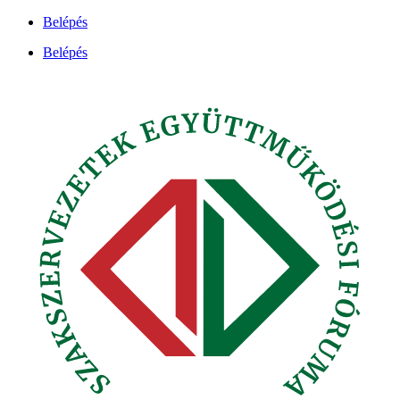
Ugrás
Belépés
a
Belépés
tartalomhoz