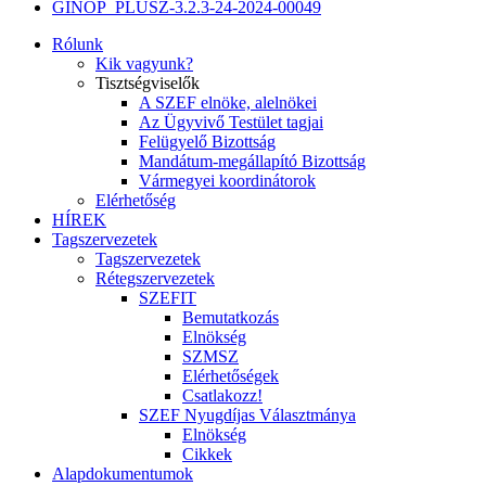
GINOP_PLUSZ-3.2.3-24-2024-00049
Rólunk
Kik vagyunk?
Tisztségviselők
A SZEF elnöke, alelnökei
Az Ügyvivő Testület tagjai
Felügyelő Bizottság
Mandátum-megállapító Bizottság
Vármegyei koordinátorok
Elérhetőség
HÍREK
Tagszervezetek
Tagszervezetek
Rétegszervezetek
SZEFIT
Bemutatkozás
Elnökség
SZMSZ
Elérhetőségek
Csatlakozz!
SZEF Nyugdíjas Választmánya
Elnökség
Cikkek
Alapdokumentumok