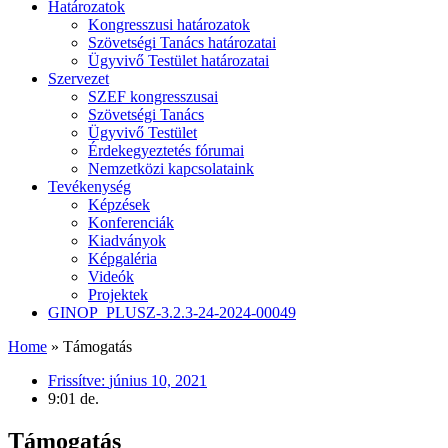
Határozatok
Kongresszusi határozatok
Szövetségi Tanács határozatai
Ügyvivő Testület határozatai
Szervezet
SZEF kongresszusai
Szövetségi Tanács
Ügyvivő Testület
Érdekegyeztetés fórumai
Nemzetközi kapcsolataink
Tevékenység
Képzések
Konferenciák
Kiadványok
Képgaléria
Videók
Projektek
GINOP_PLUSZ-3.2.3-24-2024-00049
Home
»
Támogatás
Frissítve:
június 10, 2021
9:01 de.
Támogatás