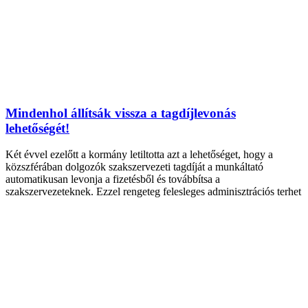
Mindenhol állítsák vissza a tagdíjlevonás
lehetőségét!
Két évvel ezelőtt a kormány letiltotta azt a lehetőséget, hogy a
közszférában dolgozók szakszervezeti tagdíját a munkáltató
automatikusan levonja a fizetésből és továbbítsa a
szakszervezeteknek. Ezzel rengeteg felesleges adminisztrációs terhet