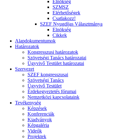
Elnökség
SZMSZ
Elérhetőségek
Csatlakozz!
SZEF Nyugdíjas Választmánya
Elnökség
Cikkek
Alapdokumentumok
Határozatok
Kongresszusi határozatok
Szövetségi Tanács határozatai
Ügyvivő Testület határozatai
Szervezet
SZEF kongresszusai
Szövetségi Tanács
Ügyvivő Testület
Érdekegyeztetés fórumai
Nemzetközi kapcsolataink
Tevékenység
Képzések
Konferenciák
Kiadványok
Képgaléria
Videók
Projektek