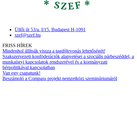
Üllői út 53/a. I/15. Budapest H-1091
szef@szef.hu
FRISS HÍREK
Mindenhol állítsák vissza a tagdíjlevonás lehetőségét!
Szakszervezeti konföderációk alapvetései a szociális párbeszéddel, a
munkaügyi kapcsolatok rendszerével és a kormányzati
bérpolitikával kapcsolatban
Van egy csapatunk!
Beszámoló a Compass projekt nemzetközi szemináriumáról