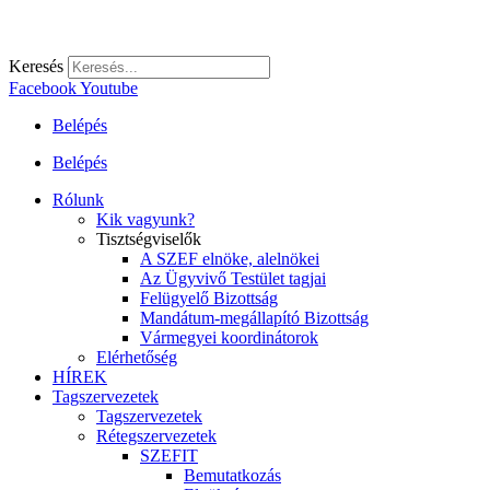
Keresés
Facebook
Youtube
Belépés
Belépés
Rólunk
Kik vagyunk?
Tisztségviselők
A SZEF elnöke, alelnökei
Az Ügyvivő Testület tagjai
Felügyelő Bizottság
Mandátum-megállapító Bizottság
Vármegyei koordinátorok
Elérhetőség
HÍREK
Tagszervezetek
Tagszervezetek
Rétegszervezetek
SZEFIT
Bemutatkozás