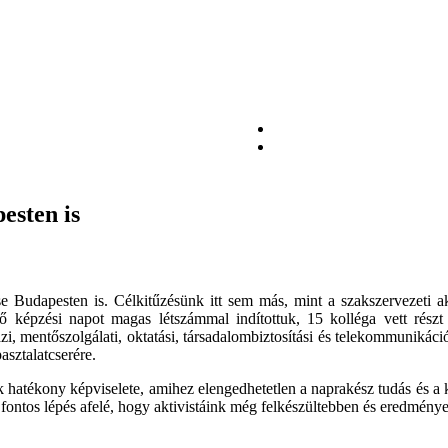
esten is
se Budapesten is. Célkitűzésünk itt sem más, mint a szakszervezeti ak
 képzési napot magas létszámmal indítottuk, 15 kolléga vett részt
zi, mentőszolgálati, oktatási, társadalombiztosítási és telekommunikáció
asztalatcserére.
 hatékony képviselete, amihez elengedhetetlen a naprakész tudás és a 
 fontos lépés afelé, hogy aktivistáink még felkészültebben és eredmény