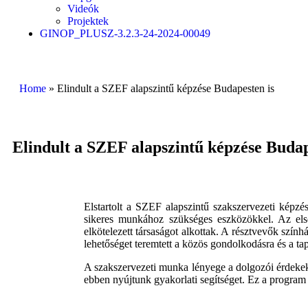
Videók
Projektek
GINOP_PLUSZ-3.2.3-24-2024-00049
Home
»
Elindult a SZEF alapszintű képzése Budapesten is
Elindult a SZEF alapszintű képzése Budap
Elstartolt a SZEF alapszintű szakszervezeti képzé
sikeres munkához szükséges eszközökkel. Az első
elkötelezett társaságot alkottak. A résztvevők színhá
lehetőséget teremtett a közös gondolkodásra és a tap
A szakszervezeti munka lényege a dolgozói érdekek
ebben nyújtunk gyakorlati segítséget. Ez a program