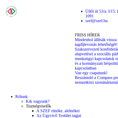
Üllői út 53/a. I/15
1091
szef@szef.hu
FRISS HÍREK
Mindenhol állítsák vissza 
tagdíjlevonás lehetőségét!
Szakszervezeti konföderá
alapvetései a szociális pá
munkaügyi kapcsolatok r
és a kormányzati bérpoliti
kapcsolatban
Van egy csapatunk!
Beszámoló a Compass pro
nemzetközi szemináriumá
Rólunk
Kik vagyunk?
Tisztségviselők
A SZEF elnöke, alelnökei
Az Ügyvivő Testület tagjai