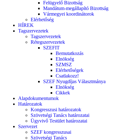
Felügyelő Bizottság
Mandátum-megállapító Bizottság
Vármegyei koordinátorok
Elérhetőség
HÍREK
Tagszervezetek
Tagszervezetek
Rétegszervezetek
SZEFIT
Bemutatkozás
Elnökség
SZMSZ
Elérhetőségek
Csatlakozz!
SZEF Nyugdíjas Választmánya
Elnökség
Cikkek
Alapdokumentumok
Határozatok
Kongresszusi határozatok
Szövetségi Tanács határozatai
Ügyvivő Testület határozatai
Szervezet
SZEF kongresszusai
Szövetségi Tanács