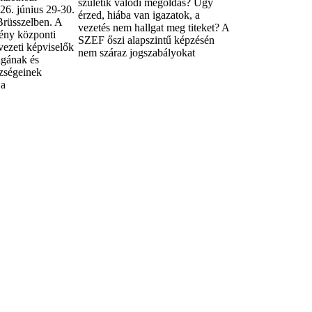
születik valódi megoldás? Úgy
26. június 29-30.
érzed, hiába van igazatok, a
 Brüsszelben. A
vezetés nem hallgat meg titeket? A
ény központi
SZEF őszi alapszintű képzésén
vezeti képviselők
nem száraz jogszabályokat
ágának és
zségeinek
 a