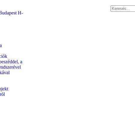
. Budapest H-
a
ciók
rbeszéddel, a
endszerével
kával
jekt
ról