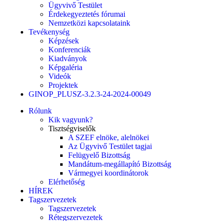
Ügyvivő Testület
Érdekegyeztetés fórumai
Nemzetközi kapcsolataink
Tevékenység
Képzések
Konferenciák
Kiadványok
Képgaléria
Videók
Projektek
GINOP_PLUSZ-3.2.3-24-2024-00049
Rólunk
Kik vagyunk?
Tisztségviselők
A SZEF elnöke, alelnökei
Az Ügyvivő Testület tagjai
Felügyelő Bizottság
Mandátum-megállapító Bizottság
Vármegyei koordinátorok
Elérhetőség
HÍREK
Tagszervezetek
Tagszervezetek
Rétegszervezetek