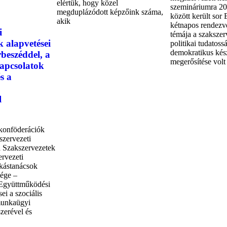
elértük, hogy közel
szemináriumra 20
megduplázódott képzőink száma,
között került sor
akik
kétnapos rendezv
i
témája a szakszer
 alapvetései
politikai tudatoss
demokratikus kés
rbeszéddel, a
megerősítése volt
apcsolatok
s a
l
 konföderációk
szervezeti
 Szakszervezetek
rvezeti
kástanácsok
ége –
 Együttműködési
ei a szociális
munkaügyi
zerével és