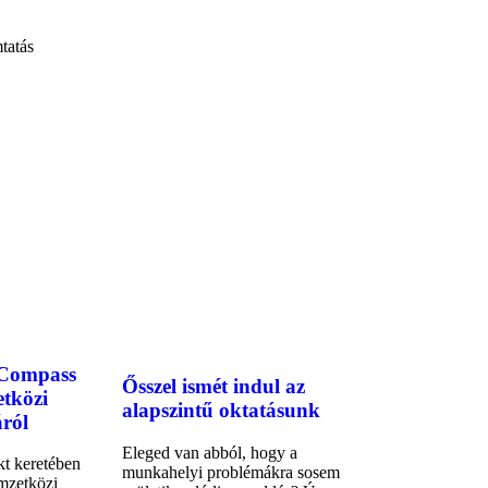
tatás
 Compass
Ősszel ismét indul az
etközi
alapszintű oktatásunk
ról
Eleged van abból, hogy a
t keretében
munkahelyi problémákra sosem
mzetközi