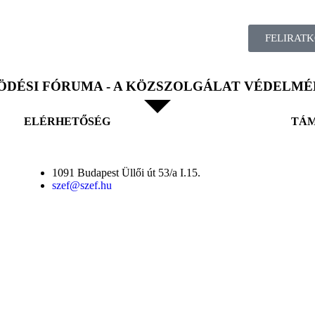
FELIRATK
DÉSI FÓRUMA - A KÖZSZOLGÁLAT VÉDELMÉ
ELÉRHETŐSÉG
TÁ
1091 Budapest Üllői út 53/a I.15.
szef@szef.hu