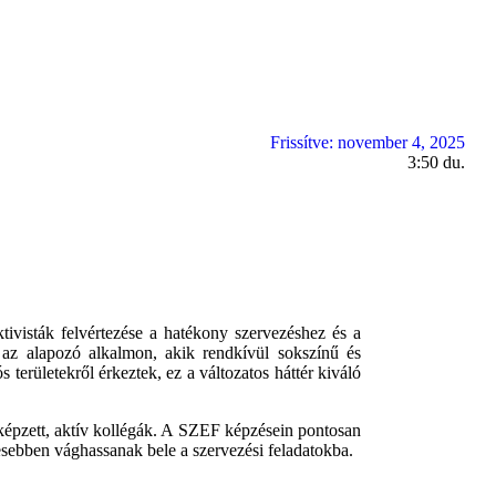
Frissítve:
november 4, 2025
3:50 du.
tivisták felvértezése a hatékony szervezéshez és a
 az alapozó alkalmon, akik rendkívül sokszínű és
s területekről érkeztek, ez a változatos háttér kiváló
képzett, aktív kollégák. A SZEF képzésein pontosan
esebben vághassanak bele a szervezési feladatokba.