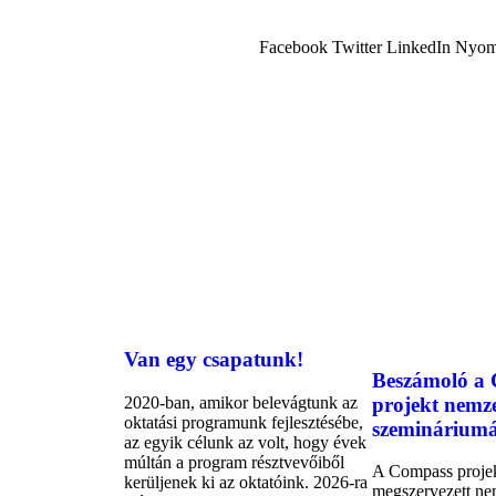
Facebook
Twitter
LinkedIn
Nyom
Van egy csapatunk!
Beszámoló a
2020-ban, amikor belevágtunk az
projekt nemz
oktatási programunk fejlesztésébe,
szemináriumá
az egyik célunk az volt, hogy évek
múltán a program résztvevőiből
A Compass projek
kerüljenek ki az oktatóink. 2026-ra
megszervezett ne