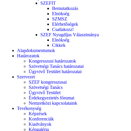
SZEFIT
Bemutatkozás
Elnökség
SZMSZ
Elérhetőségek
Csatlakozz!
SZEF Nyugdíjas Választmánya
Elnökség
Cikkek
Alapdokumentumok
Határozatok
Kongresszusi határozatok
Szövetségi Tanács határozatai
Ügyvivő Testület határozatai
Szervezet
SZEF kongresszusai
Szövetségi Tanács
Ügyvivő Testület
Érdekegyeztetés fórumai
Nemzetközi kapcsolataink
Tevékenység
Képzések
Konferenciák
Kiadványok
Képgaléria