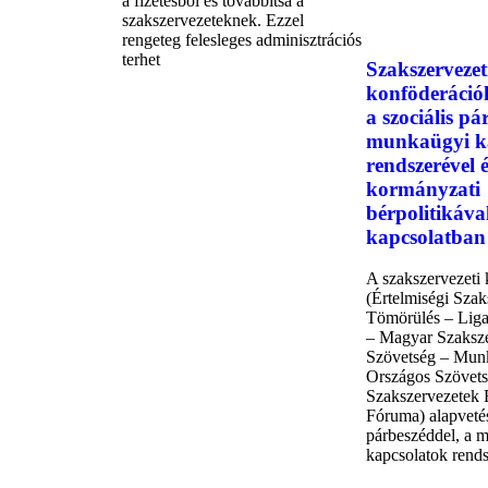
a fizetésből és továbbítsa a
szakszervezeteknek. Ezzel
rengeteg felesleges adminisztrációs
terhet
Szakszervezet
konföderációk
a szociális pá
munkaügyi k
rendszerével é
kormányzati
bérpolitikáva
kapcsolatban
A szakszervezeti
(Értelmiségi Szak
Tömörülés – Liga
– Magyar Szaksze
Szövetség – Mun
Országos Szövets
Szakszervezetek
Fóruma) alapvetés
párbeszéddel, a 
kapcsolatok rends