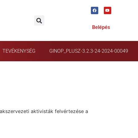
Belépés
TEVÉKENYSÉG
GINOP_PLUSZ-3.2.3-24-2024-00049
akszervezeti aktivisták felvértezése a