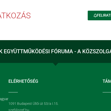
RATKOZÁS
FELIRAT
K EGYÜTTMŰKÖDÉSI FÓRUMA - A KÖZSZOLG
ELÉRHETŐSÉG
TÁ
agyar
1091 Budapest Üllői út 53/a I.15.
szef@szef.hu