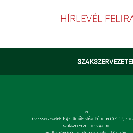
HÍRLEVÉL FELI
SZAKSZERVEZETE
A
Szakszervezetek Együttműködési Fóruma (SZEF) a m
szakszervezeti mozgalom
egyik szövetségi rendszere, mely a közszféra