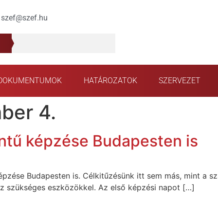
szef@szef.hu
DOKUMENTUMOK
HATÁROZATOK
SZERVEZET
ber 4.
intű képzése Budapesten is
épzése Budapesten is. Célkitűzésünk itt sem más, mint a sz
z szükséges eszközökkel. Az első képzési napot […]