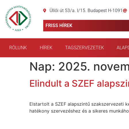
Üllői út 53/a. I/15. Budapest H-1091
FRISS HÍREK
RÓLUNK
HÍREK
TAGSZERVEZETEK
ALAP
Nap:
2025. novem
Elindult a SZEF alapsz
Elstartolt a SZEF alapszintű szakszervezeti k
hatékony szervezéshez és a sikeres munkáho