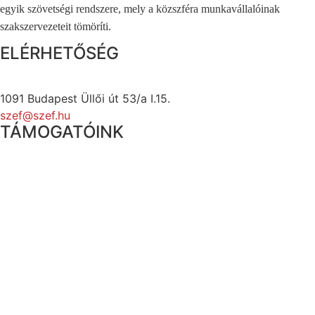
egyik szövetségi rendszere, mely a közszféra munkavállalóinak
szakszervezeteit tömöríti.
ELÉRHETŐSÉG
1091 Budapest Üllői út 53/a I.15.
szef@szef.hu
TÁMOGATÓINK