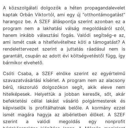
A közszolgálati dolgozók a héten propagandalevelet
kaptak Orbán Viktortól, ami egy új “otthontámogatást”
harangoz be. A SZEF álláspontja szerint azonban ez a
program nem a lakhatási válság megoldásáról szól,
hanem inkább választási fogás. Valódi segítség-e az,
ami ismét csak a hitelfelvételhez köti a támogatást? A
rendelettervezet szerint a juttatás ráadásul nem is
garantált, csupán az adott évi költségvetéstől függ, így
bármikor elvehető.
Csóti Csaba, a SZEF elnöke szerint ez egyértelmű
szavazatvásárlási kísérlet. A program nem az alacsony
bérű, rászoruló dolgozókon segít, akik eleve nem
hitelképesek. Helyettük a jobban keresők, sőt, akár
befektetési céllal lakást vásárló polgármesterek és
képviselők is profitálhatnak belőle. A kormány ezzel
ismét magára hagyja az albérletben élőket. A SZEF
szerint a valódi megoldás egy nonprofit