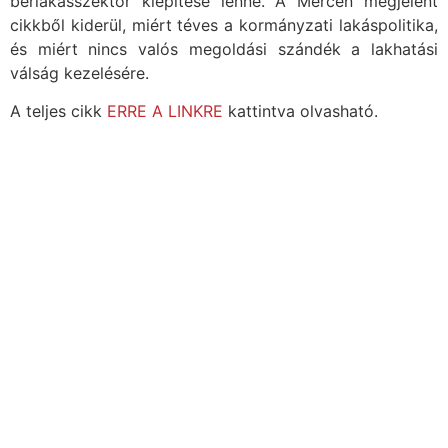
bérlakásszektor kiépítése lenne. A Mércén megjelent
cikkből kiderül, miért téves a kormányzati lakáspolitika,
és miért nincs valós megoldási szándék a lakhatási
válság kezelésére.
A teljes cikk
ERRE A LINKRE
kattintva olvasható.