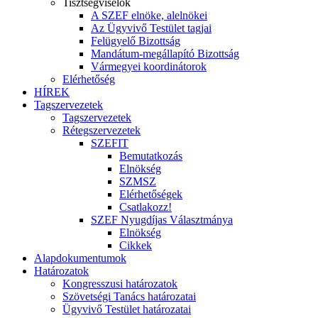
Tisztségviselők
A SZEF elnöke, alelnökei
Az Ügyvivő Testület tagjai
Felügyelő Bizottság
Mandátum-megállapító Bizottság
Vármegyei koordinátorok
Elérhetőség
HÍREK
Tagszervezetek
Tagszervezetek
Rétegszervezetek
SZEFIT
Bemutatkozás
Elnökség
SZMSZ
Elérhetőségek
Csatlakozz!
SZEF Nyugdíjas Választmánya
Elnökség
Cikkek
Alapdokumentumok
Határozatok
Kongresszusi határozatok
Szövetségi Tanács határozatai
Ügyvivő Testület határozatai