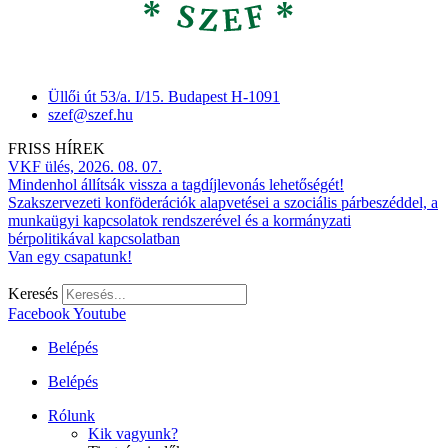
Üllői út 53/a. I/15. Budapest H-1091
szef@szef.hu
FRISS HÍREK
VKF ülés, 2026. 08. 07.
Mindenhol állítsák vissza a tagdíjlevonás lehetőségét!
Szakszervezeti konföderációk alapvetései a szociális párbeszéddel, a
munkaügyi kapcsolatok rendszerével és a kormányzati
bérpolitikával kapcsolatban
Van egy csapatunk!
Keresés
Facebook
Youtube
Belépés
Belépés
Rólunk
Kik vagyunk?