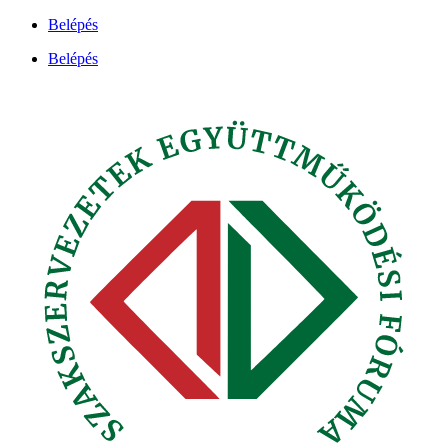
Ugrás
Belépés
a
Belépés
tartalomhoz