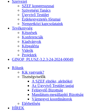
Szervezet
SZEF kongresszusai
Szövetségi Tanács
Ügyvivő Testület
Érdekegyeztetés fórumai
Nemzetközi kapcsolataink
Tevékenység
Képzések
Konferenciák
Kiadványok
Képgaléria
Videók
Projektek
GINOP_PLUSZ-3.2.3-24-2024-00049
Rólunk
Kik vagyunk?
Tisztségviselők
A SZEF elnöke, alelnökei
Az Ügyvivő Testület tagjai
Felügyelő Bizottság
Mandátum-megállapító Bizottság
Vármegyei koordinátorok
Elérhetőség
HÍREK