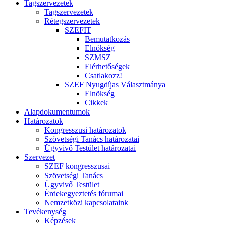
Tagszervezetek
Tagszervezetek
Rétegszervezetek
SZEFIT
Bemutatkozás
Elnökség
SZMSZ
Elérhetőségek
Csatlakozz!
SZEF Nyugdíjas Választmánya
Elnökség
Cikkek
Alapdokumentumok
Határozatok
Kongresszusi határozatok
Szövetségi Tanács határozatai
Ügyvivő Testület határozatai
Szervezet
SZEF kongresszusai
Szövetségi Tanács
Ügyvivő Testület
Érdekegyeztetés fórumai
Nemzetközi kapcsolataink
Tevékenység
Képzések