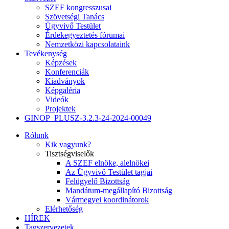
SZEF kongresszusai
Szövetségi Tanács
Ügyvivő Testület
Érdekegyeztetés fórumai
Nemzetközi kapcsolataink
Tevékenység
Képzések
Konferenciák
Kiadványok
Képgaléria
Videók
Projektek
GINOP_PLUSZ-3.2.3-24-2024-00049
Rólunk
Kik vagyunk?
Tisztségviselők
A SZEF elnöke, alelnökei
Az Ügyvivő Testület tagjai
Felügyelő Bizottság
Mandátum-megállapító Bizottság
Vármegyei koordinátorok
Elérhetőség
HÍREK
Tagszervezetek