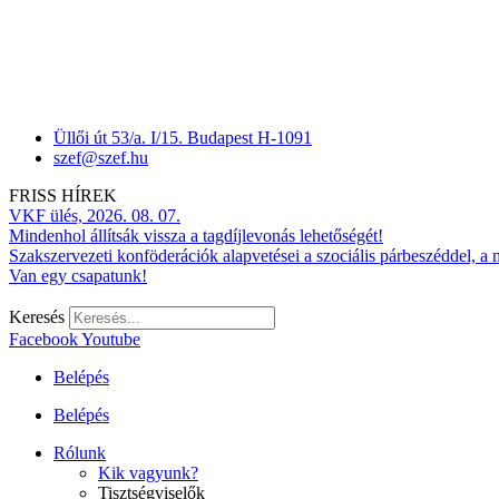
Üllői út 53/a. I/15. Budapest H-1091
szef@szef.hu
FRISS HÍREK
VKF ülés, 2026. 08. 07.
Mindenhol állítsák vissza a tagdíjlevonás lehetőségét!
Szakszervezeti konföderációk alapvetései a szociális párbeszéddel, a
Van egy csapatunk!
Keresés
Facebook
Youtube
Belépés
Belépés
Rólunk
Kik vagyunk?
Tisztségviselők