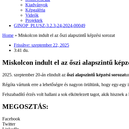
Kiadványok
Képgaléria
Videók
Projektek
GINOP_PLUSZ-3.2.3-24-2024-00049
Home
»
Miskolcon indult el az őszi alapszintű képzési sorozat
Frissítve:
szeptember 22, 2025
3:41 du.
Miskolcon indult el az őszi alapszintű képz
2025. szeptember 20-án elindult az
őszi alapszintű képzési sorozat
u
Régóta vártunk erre a lehetőségre és nagyon örültünk, hogy egy-egy i
Felszabadító érzés volt hallani a sok elkötelezett tagot, akik hisznek
MEGOSZTÁS:
Facebook
Twitter