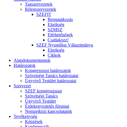
Tagszervezetek
Rétegszervezetek
SZEFIT
Bemutatkozás
Elnökség
SZMSZ
Elérhetőségek
Csatlakozz!
SZEF Nyugdíjas Választmánya
Elnökség
Cikkek
Alapdokumentumok
Határozatok
Kongresszusi határozatok
Szövetségi Tanács határozatai
Ügyvivő Testület határozatai
Szervezet
SZEF kongresszusai
Szövetségi Tanács
Ügyvivő Testület
Érdekegyeztetés fórumai
Nemzetközi kapcsolataink
Tevékenység
Képzések
Konferenciák