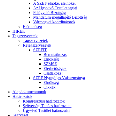
A SZEF elnöke, alelnökei
Az Ügyvivő Testület tagjai
Felügyelő Bizottság
Mandátum-megállapító Bizottság
Vármegyei koordinátorok
Elérhetőség
HÍREK
Tagszervezetek
Tagszervezetek
Rétegszervezetek
SZEFIT
Bemutatkozás
Elnökség
SZMSZ
Elérhetőségek
Csatlakozz!
SZEF Nyugdíjas Választmánya
Elnökség
Cikkek
Alapdokumentumok
Határozatok
Kongresszusi határozatok
Szövetségi Tanács határozatai
Ügyvivő Testület határozatai
Szervezet