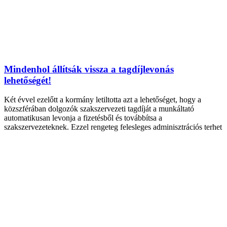
Mindenhol állítsák vissza a tagdíjlevonás
lehetőségét!
Két évvel ezelőtt a kormány letiltotta azt a lehetőséget, hogy a
közszférában dolgozók szakszervezeti tagdíját a munkáltató
automatikusan levonja a fizetésből és továbbítsa a
szakszervezeteknek. Ezzel rengeteg felesleges adminisztrációs terhet