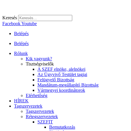
Keresés
Facebook
Youtube
Belépés
Belépés
Rólunk
Kik vagyunk?
Tisztségviselők
A SZEF elnöke, alelnökei
Az Ügyvivő Testület tagjai
Felügyelő Bizottság
Mandátum-megállapító Bizottság
Vármegyei koordinátorok
Elérhetőség
HÍREK
Tagszervezetek
Tagszervezetek
Rétegszervezetek
SZEFIT
Bemutatkozás