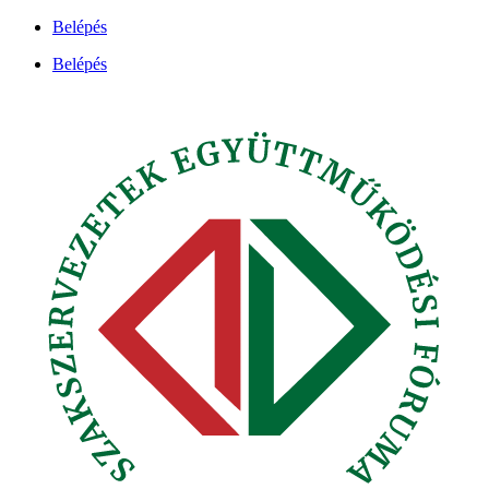
Ugrás
Belépés
a
Belépés
tartalomhoz