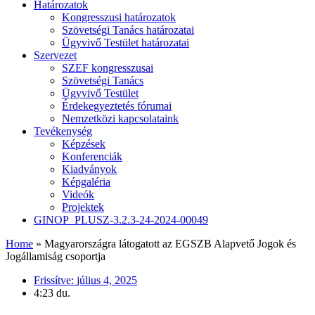
Határozatok
Kongresszusi határozatok
Szövetségi Tanács határozatai
Ügyvivő Testület határozatai
Szervezet
SZEF kongresszusai
Szövetségi Tanács
Ügyvivő Testület
Érdekegyeztetés fórumai
Nemzetközi kapcsolataink
Tevékenység
Képzések
Konferenciák
Kiadványok
Képgaléria
Videók
Projektek
GINOP_PLUSZ-3.2.3-24-2024-00049
Home
»
Magyarországra látogatott az EGSZB Alapvető Jogok és
Jogállamiság csoportja
Frissítve:
július 4, 2025
4:23 du.