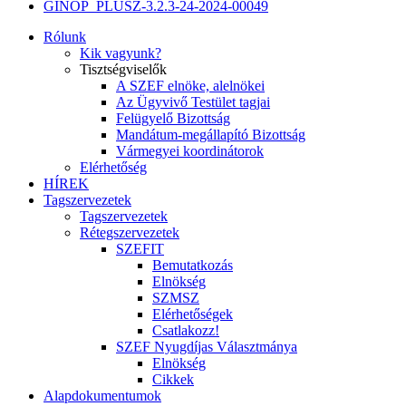
GINOP_PLUSZ-3.2.3-24-2024-00049
Rólunk
Kik vagyunk?
Tisztségviselők
A SZEF elnöke, alelnökei
Az Ügyvivő Testület tagjai
Felügyelő Bizottság
Mandátum-megállapító Bizottság
Vármegyei koordinátorok
Elérhetőség
HÍREK
Tagszervezetek
Tagszervezetek
Rétegszervezetek
SZEFIT
Bemutatkozás
Elnökség
SZMSZ
Elérhetőségek
Csatlakozz!
SZEF Nyugdíjas Választmánya
Elnökség
Cikkek
Alapdokumentumok