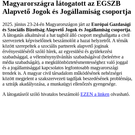
Magyarországra látogatott az EGSZB
Alapvető Jogok és Jogállamiság csoportja
2025. június 23-24-én Magyarországon járt az
Európai Gazdasági
és Szociális Bizottság Alapvető Jogok és Jogállamiság csoportja
.
A látogatás alkalmával a hat tagból álló csoport meghallgatta a civil
szervezetek képviselőinek beszámolóit a hazai helyzetről. A témák
között szerepeltek a szociális partnerek alapvető joginak
érvényesüléséről szóló hírek,
az egyesülési és gyülekezési
szabadsággal, a véleménynyilvánítás szabadságával (beleértve a
média szabadságát), a megkülönböztetésmentességhez való joggal
és a jogállamisággal kapcsolatos legfontosabb magyarországi
trendek is. A
magyar civil társadalom működésének nehézségei
között megjelent a szakszervezeti tagdíjak beszedésének problémája,
a sztrájk akadályozása, a munkaügyi ellenőrzés gyengesége.
A látogatásról szóló hivatalos beszámoló
EZEN a linken
olvasható.