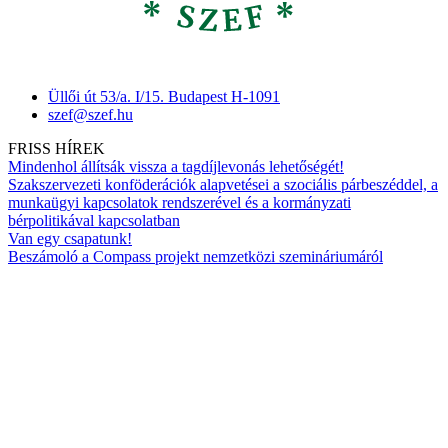
Üllői út 53/a. I/15. Budapest H-1091
szef@szef.hu
FRISS HÍREK
Mindenhol állítsák vissza a tagdíjlevonás lehetőségét!
Szakszervezeti konföderációk alapvetései a szociális párbeszéddel, a
munkaügyi kapcsolatok rendszerével és a kormányzati
bérpolitikával kapcsolatban
Van egy csapatunk!
Beszámoló a Compass projekt nemzetközi szemináriumáról