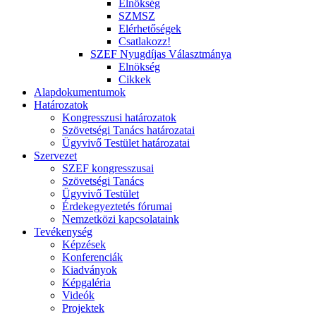
Elnökség
SZMSZ
Elérhetőségek
Csatlakozz!
SZEF Nyugdíjas Választmánya
Elnökség
Cikkek
Alapdokumentumok
Határozatok
Kongresszusi határozatok
Szövetségi Tanács határozatai
Ügyvivő Testület határozatai
Szervezet
SZEF kongresszusai
Szövetségi Tanács
Ügyvivő Testület
Érdekegyeztetés fórumai
Nemzetközi kapcsolataink
Tevékenység
Képzések
Konferenciák
Kiadványok
Képgaléria
Videók
Projektek