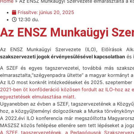
Home
»
Az ENSZ Munkaügyi Szervezete elmarasztalta a k
Frissítve:
június 20, 2025
12:30 du.
Az ENSZ Munkaügyi Szer
Az ENSZ Munkaügyi Szervezete (ILO), Előírások Alk
szakszervezeti jogok érvényesülésével kapcsolatban
és 
A SZEF és egyes tagszervezetei, továbbá más szaksze
elmarasztalta,“szégyenpadra ültette” a magyar kormányt a 
Az ILO most konkrét intézkedéseket és 2025. szeptember 1
2021-ben öt konföderáció közösen fordult az ILO-hoz az e
egyeztetések elmulasztása miatt.
Ugyanebben az évben a SZEF, tagszervezetének a Közgyű
hoz, a közgyűjteményi dolgozóknak a Munka törvénykönyve 
A 2022.évi ILO konferencia már megszólította Magyarorsz
MASZSZ közös fellépése ellenére sem tett lépéseket a joga
A SZEF, tagszervezetének, a Pedagógusok Szakszervezet