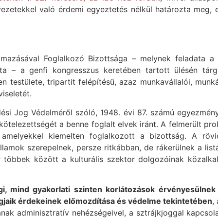
ezetekkel való érdemi egyeztetés nélkül határozta meg, ez
mazásával Foglalkozó Bizottsága – melynek feladata a ta
lata – a genfi kongresszus keretében tartott ülésén tá
 testülete, tripartit felépítésű, azaz munkavállalói, munk
iseletét.
ési Jog Védelméről szóló, 1948. évi 87. számú egyezmény
kötelezettségét a benne foglalt elvek iránt. A felmerült pr
 amelyekkel kiemelten foglalkozott a bizottság. A röv
lamok szerepelnek, persze ritkábban, de rákerülnek a list
r többek között a kulturális szektor dolgozóinak közalk
gi, mind gyakorlati szinten korlátozások érvényesülne
agjaik érdekeinek előmozdítása és védelme tekintetében
,
nak adminisztratív nehézségeivel, a sztrájkjoggal kapcsol