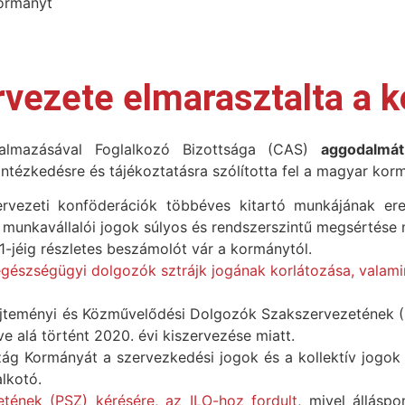
ormányt
vezete elmarasztalta a 
almazásával Foglalkozó Bizottsága (CAS)
aggodalmát
intézkedésre és tájékoztatásra szólította fel a magyar kor
rvezeti konföderációk többéves kitartó munkájának er
munkavállalói jogok súlyos és rendszerszintű megsértése m
-jéig részletes beszámolót vár a kormánytól.
gészségügyi dolgozók sztrájk jogának korlátozása, valamin
jteményi és Közművelődési Dolgozók Szakszervezetének (
alá történt 2020. évi kiszervezése miatt.
ág Kormányát a szervezkedési jogok és a kollektív jogok
lkotó.
ének (PSZ) kérésére, az ILO-hoz fordult
, mivel állásp