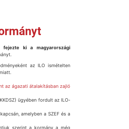
kormányt
 fejezte ki a magyarországi
mányt.
edményeként az ILO ismételten
iatt.
t az ágazati átalakításban zajló
KKDSZ) ügyében fordult az ILO-
 kapcsán, amelyben a SZEF és a
ontjuk szerint a kormány a még