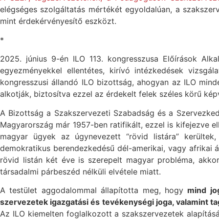
elégséges szolgáltatás mértékét egyoldalúan, a szakszerv
mint érdekérvényesítő eszközt.
*
2025. június 9-én ILO 113. kongresszusa Előírások Alkal
egyezményekkel ellentétes, kirívó intézkedések vizsgá
kongresszusi állandó ILO bizottság, ahogyan az ILO minden
alkotják, biztosítva ezzel az érdekelt felek széles körű képv
A Bizottság a Szakszervezeti Szabadság és a Szervezked
Magyarország már 1957-ben ratifikált, ezzel is kifejezve el
magyar ügyek az úgynevezett “rövid listára” kerültek,
demokratikus berendezkedésű dél-amerikai, vagy afrikai ál
rövid listán két éve is szerepelt magyar probléma, akko
társadalmi párbeszéd nélküli elvétele miatt.
A testület aggodalommal állapította meg, hogy
mind jo
szervezetek igazgatási és tevékenységi joga, valamint t
Az ILO kiemelten foglalkozott a szakszervezetek alapításá