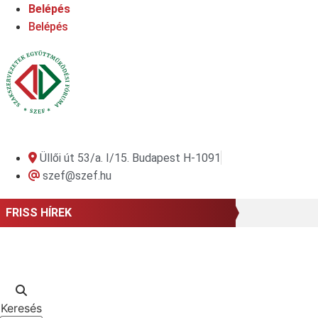
Ugrás
Belépés
a
Belépés
tartalomhoz
Üllői út 53/a. I/15. Budapest H-1091
szef@szef.hu
FRISS HÍREK
Keresés