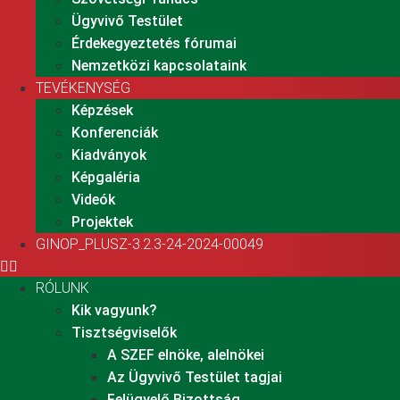
Ügyvivő Testület
Érdekegyeztetés fórumai
Nemzetközi kapcsolataink
TEVÉKENYSÉG
Képzések
Konferenciák
Kiadványok
Képgaléria
Videók
Projektek
GINOP_PLUSZ-3.2.3-24-2024-00049
RÓLUNK
Kik vagyunk?
Tisztségviselők
A SZEF elnöke, alelnökei
Az Ügyvivő Testület tagjai
Felügyelő Bizottság