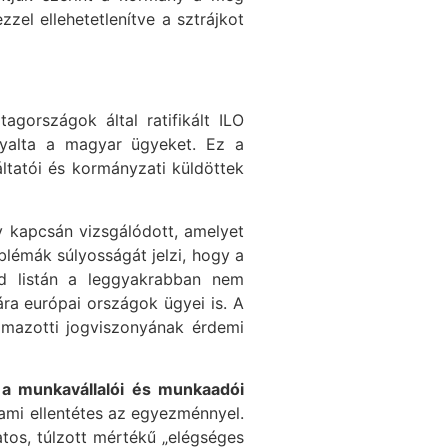
zel ellehetetlenítve a sztrájkot
gországok által ratifikált ILO
rgyalta a magyar ügyeket. Ez a
áltatói és kormányzati küldöttek
 kapcsán vizsgálódott, amelyet
oblémák súlyosságát jelzi, hogy a
id listán a leggyakrabban nem
ára európai országok ügyei is. A
almazotti jogviszonyának érdemi
k a munkavállalói és munkaadói
 ami ellentétes az egyezménnyel.
atos, túlzott mértékű „elégséges