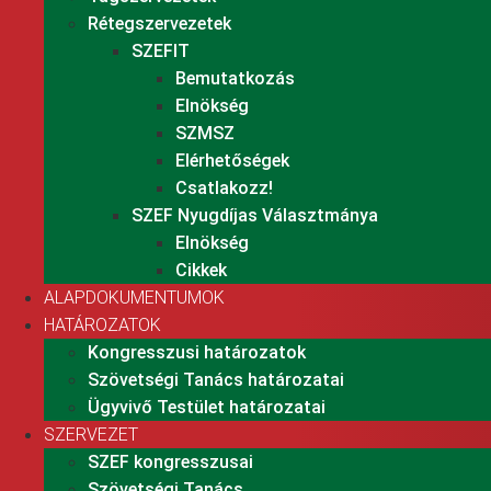
Rétegszervezetek
SZEFIT
Bemutatkozás
Elnökség
SZMSZ
Elérhetőségek
Csatlakozz!
SZEF Nyugdíjas Választmánya
Elnökség
Cikkek
ALAPDOKUMENTUMOK
HATÁROZATOK
Kongresszusi határozatok
Szövetségi Tanács határozatai
Ügyvivő Testület határozatai
SZERVEZET
SZEF kongresszusai
Szövetségi Tanács