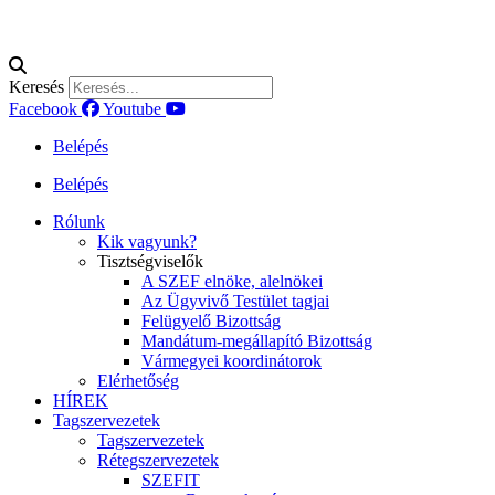
Keresés
Facebook
Youtube
Belépés
Belépés
Rólunk
Kik vagyunk?
Tisztségviselők
A SZEF elnöke, alelnökei
Az Ügyvivő Testület tagjai
Felügyelő Bizottság
Mandátum-megállapító Bizottság
Vármegyei koordinátorok
Elérhetőség
HÍREK
Tagszervezetek
Tagszervezetek
Rétegszervezetek
SZEFIT