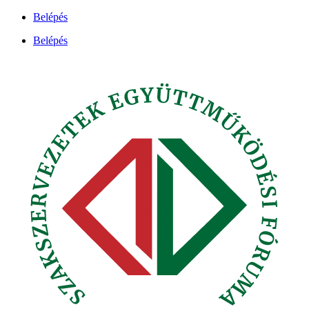
Ugrás
Belépés
a
Belépés
tartalomhoz