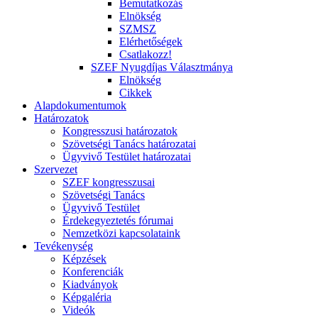
Bemutatkozás
Elnökség
SZMSZ
Elérhetőségek
Csatlakozz!
SZEF Nyugdíjas Választmánya
Elnökség
Cikkek
Alapdokumentumok
Határozatok
Kongresszusi határozatok
Szövetségi Tanács határozatai
Ügyvivő Testület határozatai
Szervezet
SZEF kongresszusai
Szövetségi Tanács
Ügyvivő Testület
Érdekegyeztetés fórumai
Nemzetközi kapcsolataink
Tevékenység
Képzések
Konferenciák
Kiadványok
Képgaléria
Videók