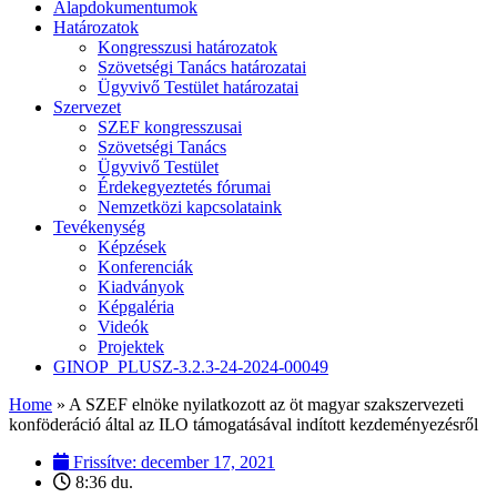
Alapdokumentumok
Határozatok
Kongresszusi határozatok
Szövetségi Tanács határozatai
Ügyvivő Testület határozatai
Szervezet
SZEF kongresszusai
Szövetségi Tanács
Ügyvivő Testület
Érdekegyeztetés fórumai
Nemzetközi kapcsolataink
Tevékenység
Képzések
Konferenciák
Kiadványok
Képgaléria
Videók
Projektek
GINOP_PLUSZ-3.2.3-24-2024-00049
Home
»
A SZEF elnöke nyilatkozott az öt magyar szakszervezeti
konföderáció által az ILO támogatásával indított kezdeményezésről
Frissítve:
december 17, 2021
8:36 du.