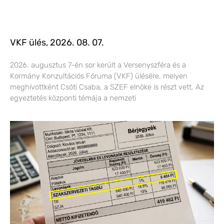
VKF ülés, 2026. 08. 07.
2026. augusztus 7-én sor került a Versenyszféra és a
Kormány Konzultációs Fóruma (VKF) ülésére, melyen
meghívottként Csóti Csaba, a SZEF elnöke is részt vett. Az
egyeztetés központi témája a nemzeti