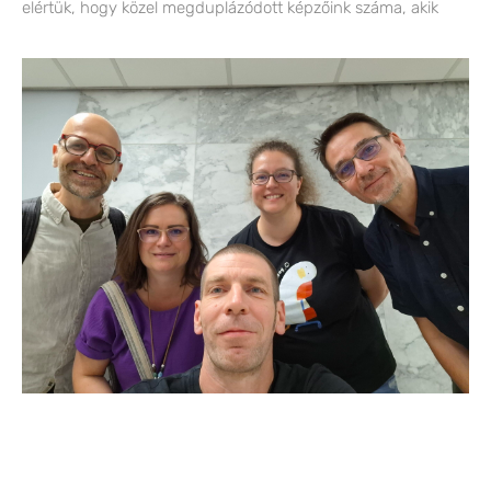
elértük, hogy közel megduplázódott képzőink száma, akik