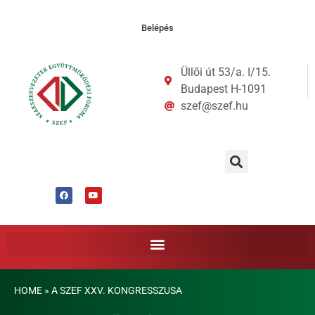
Belépés
Üllői út 53/a. I/15.
Budapest H-1091
szef@szef.hu
HOME
»
A SZEF XXV. KONGRESSZUSA