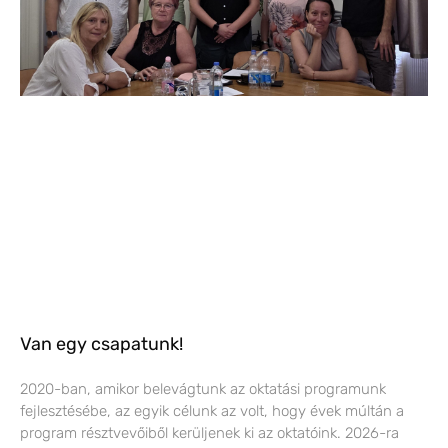
Van egy csapatunk!
2020-ban, amikor belevágtunk az oktatási programunk
fejlesztésébe, az egyik célunk az volt, hogy évek múltán a
program résztvevőiből kerüljenek ki az oktatóink. 2026-ra