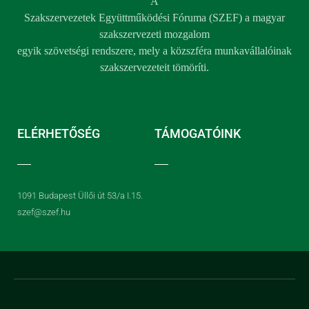
A
Szakszervezetek Együttműködési Fóruma (SZEF) a magyar
szakszervezeti mozgalom
egyik szövetségi rendszere, mely a közszféra munkavállalóinak
szakszervezeteit tömöríti.
ELÉRHETŐSÉG
TÁMOGATÓINK
1091 Budapest Üllői út 53/a I.15.
szef@szef.hu