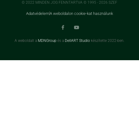
© 2022 MINDEN JOG FENNTARTVA © 1995 - 2026 SZEF
Adatvédelem
A weboldalon cookie-kat használunk
A weboldalt a
MDNGroup
és a
DellART Studio
készítette 2022-ben.