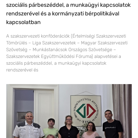
szociális párbeszéddel, a munkaügyi kapcsolatok
rendszerével és a kormányzati bérpolitikával
kapcsolatban
A szakszervezeti konföderációk (Értelmiségi Szakszervezeti
Tömörülés – Liga Szakszervezetek – Magyar Szakszervezeti
Szövetség – Munkástanácsok Országos Szövetsége –
Szakszervezetek Együttműködési Fóruma) alapvetései a
szociális párbeszéddel, a munkaügyi kapcsolatok
rendszerével és