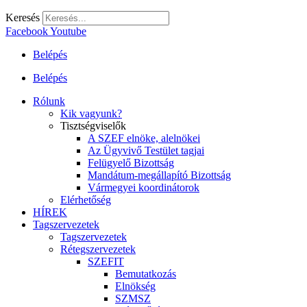
Keresés
Facebook
Youtube
Belépés
Belépés
Rólunk
Kik vagyunk?
Tisztségviselők
A SZEF elnöke, alelnökei
Az Ügyvivő Testület tagjai
Felügyelő Bizottság
Mandátum-megállapító Bizottság
Vármegyei koordinátorok
Elérhetőség
HÍREK
Tagszervezetek
Tagszervezetek
Rétegszervezetek
SZEFIT
Bemutatkozás
Elnökség
SZMSZ