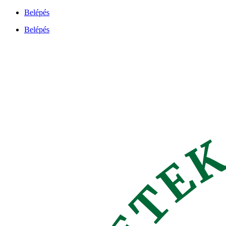
Ugrás
Belépés
a
Belépés
tartalomhoz