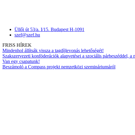
Üllői út 53/a. I/15. Budapest H-1091
szef@szef.hu
FRISS HÍREK
Mindenhol állítsák vissza a tagdíjlevonás lehetőségét!
Szakszervezeti konföderációk alapvetései a szociális párbeszéddel, a
Van egy csapatunk!
Beszámoló a Compass projekt nemzetközi szemináriumáról