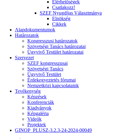
Elérhetőségek
Csatlakozz!
SZEF Nyugdíjas Választmánya
Elnökség
Cikkek
Alapdokumentumok
Határozatok
Kongresszusi határozatok
Szövetségi Tanács határozatai
Ügyvivő Testület határozatai
Szervezet
SZEF kongresszusai
Szövetségi Tanács
Ügyvivő Testület
Érdekegyeztetés fórumai
Nemzetközi kapcsolataink
Tevékenység
Képzések
Konferenciák
Kiadványok
Képgaléria
Videók
Projektek
GINOP_PLUSZ-3.2.3-24-2024-00049