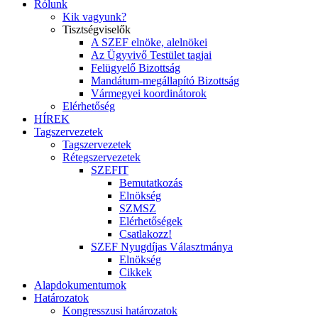
Rólunk
Kik vagyunk?
Tisztségviselők
A SZEF elnöke, alelnökei
Az Ügyvivő Testület tagjai
Felügyelő Bizottság
Mandátum-megállapító Bizottság
Vármegyei koordinátorok
Elérhetőség
HÍREK
Tagszervezetek
Tagszervezetek
Rétegszervezetek
SZEFIT
Bemutatkozás
Elnökség
SZMSZ
Elérhetőségek
Csatlakozz!
SZEF Nyugdíjas Választmánya
Elnökség
Cikkek
Alapdokumentumok
Határozatok
Kongresszusi határozatok