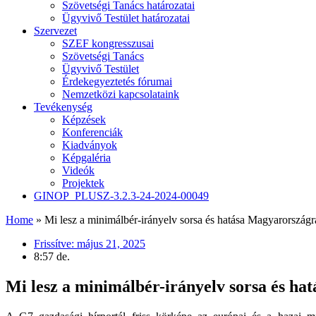
Szövetségi Tanács határozatai
Ügyvivő Testület határozatai
Szervezet
SZEF kongresszusai
Szövetségi Tanács
Ügyvivő Testület
Érdekegyeztetés fórumai
Nemzetközi kapcsolataink
Tevékenység
Képzések
Konferenciák
Kiadványok
Képgaléria
Videók
Projektek
GINOP_PLUSZ-3.2.3-24-2024-00049
Home
»
Mi lesz a minimálbér-irányelv sorsa és hatása Magyarországr
Frissítve:
május 21, 2025
8:57 de.
Mi lesz a minimálbér-irányelv sorsa és h