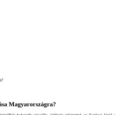
a?
atása Magyarországra?